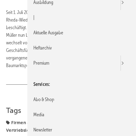
Ausbildung
Seit 1. Juli 2007 ist Jochen M. Müller als Vertriebsleiter bei der in
|
Rheda-Wiedenbrück ansässigen Küchen Marketing MDM GmbH
beschäftigt. Unter dem Label Bad Perfect der Garant-Gruppe betreut
Aktuelle Ausgabe
Müller nun bundesweit 700 SHK-Handwerksbetriebe. Der 47-Jährige
wechselt von der Industrieseite zu dem Einkaufverbund, der von
Heftarchiv
Geschäftsführer Peter Tornow geführt wird. Müller war in den
vergangenen Jahren bei Seppelfricke, Damixa und zuletzt beim
Premium
Baumarktspezialisten GEO in verantwortlicher Position tätig.
Services
Teilen
Link kopieren
Abo & Shop
Tags
Media
Firmen & Fakten
Firmen + Fakten
Müller
Newsletter
Vertriebsleiter