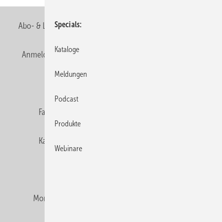
Specials
Abo- & Leserservice
AGB
Alle Inhalte chronologisch
Kataloge
Anmelden
Anmeldung & Registrierung
Newsletter
Meldungen
Datenschutz
E-Paper
Editor's choice
Podcast
Fachbeiträge
Gentner Verlag
Impressum
Produkte
Karriere bei Gentner
Team
Mediaservice
Webinare
Mitgliedschaften und Engagement
Montagezeiten Heizung
Montagezeiten Sanitär