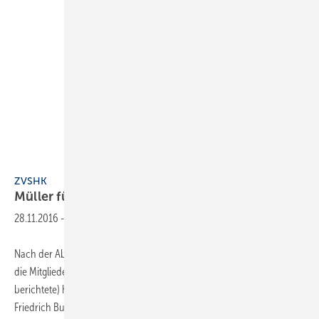
ZVSHK
ZVSHK
Müller führt die
Geschäfte
28.11.2016
-
Nach der Abberufung von Hauptgeschäftsführer Elmar Esser durch
die Mitgliederversammlung des ZVSHK am 27. Oktober 2016 (die SBZ
berichtete) hat der amtierende Vorstand unter Vize-Präsident
Friedrich Budde den stellvertretenden Hauptgeschäftsführer Andreas