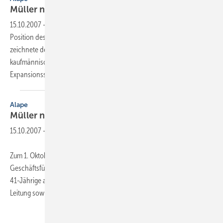
Müller neuer
Geschäftsführer
15.10.2007
-
Zum 1. Oktober 2007 übernahm Carsten Müller die
Position des Geschäftsführers bei Alape in Goslar. Rund drei Jahre
zeichnete der 41-Jährige als Geschäftsführer verantwortlich für die
kaufmännische Leitung sowie die Umsetzung einer
Expansionsstrategie.
Alape
Müller neuer
Geschäftsführer
15.10.2007
-
Zum 1. Oktober 2007 übernahm Carsten Müller die Position des
Geschäftsführers bei Alape in Goslar. Rund drei Jahre zeichnete der
41-Jährige als Geschäftsführer verantwortlich für die kaufmännische
Leitung sowie die Umsetzung einer Expansionsstrategie.