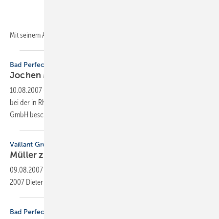
Mit seinem Amtsantritt
löst...
Bad Perfect
Jochen Müller ist
Vertriebsleiter
10.08.2007
-
Seit 1. Juli 2007 ist Jochen M. Müller als Vertriebsleiter
bei der in Rheda-Wiedenbrück ansässigen Küchen Marketing MDM
GmbH
beschäftigt.
Vaillant Group
Müller zum Geschäftsführer
bestellt
09.08.2007
-
Der Vaillant Aufsichtsrat hat in seiner Sitzung am 25. Juni
2007 Dieter Müller zum Geschäftsführer
bestellt.
Bad Perfect