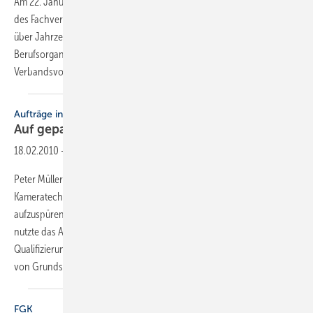
Am 22. Januar ist Otto Müller aus Heidelberg, Ehrenvorstandsmitglied
des Fachverbandes, im Alter von 90 Jahren gestorben. Müller hat sich
über Jahrzehnte hinweg mit hohem Einsatz in der SHK-
Berufsorganisation engagiert. Von 1969 bis 1984 hat er dem
Verbandsvorstand angehört, wobei er von
1981...
Aufträge in der Warteschleife
Auf gepackten
Werkzeugkoffern
18.02.2010
-
Peter Müllers Gesellen im norddeutschen Thumby wissen die
Kameratechnik einzusetzen, um Störungen in der Entwässerung
aufzuspüren. Der zweifache Meister will den Bereich ausbauen und
nutzte das Angebot des Landesverbandes Schleswig-Holstein für die
Qualifizierung zum „Fachbetrieb für Inspektion und Dichtheitsprüfung
von
Grundstücksentwässerungen“.
FGK