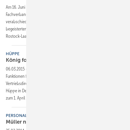
Am 16. Juni wurde Hans Müller als Geschäftsführer des
Fachverbandes SHK Mecklenburg-Vorpommern offiziell
verabschiedet. Der Empfang fand als Überraschung für den
begeisterten Hobby-Modellflieger auf dem Gelände des Flugplatzes
Rostock-Laage statt. Vorher führte er in seiner
bisherigen...
HÜPPE
König folgt auf
Müller
06.03.2015
-
Nach mehr als 25 Jahren, in denen er in verschiedenen
Funktionen für Hüppe tätig war, zieht es Peter Müller, den amtierenden
Vertriebsdirektor Westeuropa und langjährig Verantwortlichen für
Hüppe in Deutschland, in die Selbstständigkeit. Seine Nachfolge tritt
zum 1. April 2015 Tammo König
(38)...
PERSONALIE
Müller neuer Geschäftsführer bei
Schwank