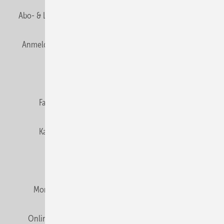
Abo- & Leserservice
AGB
Alle Inhalte chronologisch
Anmelden
Anmeldung & Registrierung
Newsletter
Datenschutz
E-Paper
Editor's choice
Fachbeiträge
Gentner Verlag
Impressum
Karriere bei Gentner
Team
Mediaservice
Mitgliedschaften und Engagement
Montagezeiten Heizung
Montagezeiten Sanitär
Online Mediadaten
Privacy Manager
RSS-Feed