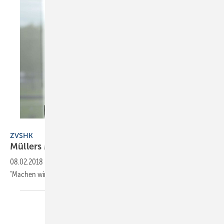
ZVSHK
ZVSHK
Müllers Meinung
...
08.02.2018
-
... zur
Einigung bei den Koalitions-Verhandlungen
:
"Machen wir das Beste
daraus!"