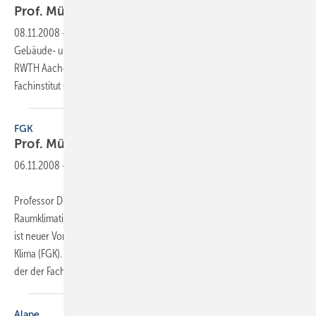
Prof. Müller neuer
Fachgruppenvorsitzender
08.11.2008
-
Professor Dr. Dirk Müller, Leiter des Lehrstuhls für
Gebäude- und Raumklimatik am E.ON Energieforschungszentrum der
RWTH Aachen, ist neuer Vorsitzender der Fachkommission im
Fachinstitut Gebäude-Klima
(FGK).
FGK
Prof. Müller neuer
Fachgruppenvorsitzender
06.11.2008
-
Professor Dr. Dirk Müller, Leiter des Lehrstuhls für Gebäude- und
Raumklimatik am E.ON Energieforschungszentrum der RWTH Aachen,
ist neuer Vorsitzender der Fachkommission im Fachinstitut Gebäude-
Klima (FGK). Er tritt die Nachfolge von Professor Dr. Uwe Franzke an,
der der Fachkommission
sieben...
Alape