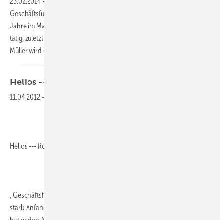
25.02.2014
-
Dieter Müller (50) wird zum 01. März neuer
Geschäftsführer des Hallenheizungsherstellers. Müller war zuvor 18
Jahre im Management von Vaillant in unterschiedlichen Bereichen
tätig, zuletzt als Geschäftsführer für Produktion und Technik. Dieter
Müller wird das Unternehmen mit Oliver Schwank
als...
Helios --- Rolf
Müller
11.04.2012
-
Helios --- Rolf Müller
, Geschäftsführer und Gesellschafter der Firma Helios Ventilatoren,
starb Anfang März im Alter von 69 Jahren. Über mehr als 40 Jahre
hat er den Aufbau und die Entwicklung des Unternehmens