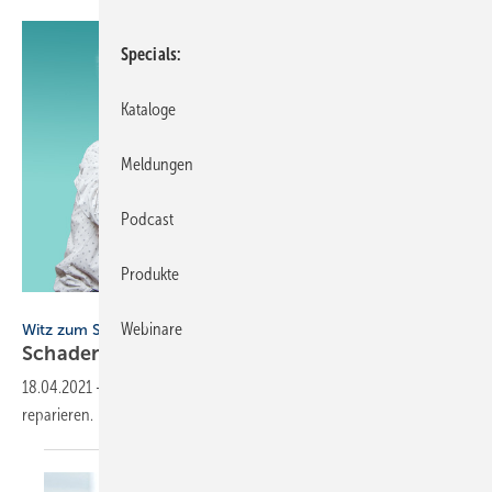
Specials
Kataloge
Meldungen
Podcast
Produkte
andrea lehmkuhl - stock.adobe.com
Webinare
Witz zum Sonntag
Schaden bei Familie
Müller
18.04.2021
-
Ein Elektriker soll bei Familie Müller einen Schaden
reparieren.