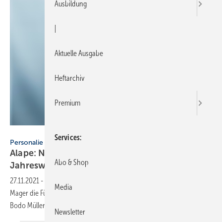
Ausbildung
|
Aktuelle Ausgabe
Heftarchiv
Premium
Alape
Services
Personalie
Alape: Neuer Geschäftsführer zum
Abo & Shop
Jahreswechsel
27.11.2021
-
Zum Jahreswechsel wird Alape Geschäftsführer Michael
Media
Mager die Führung des Goslarer Unternehmens an seinen Nachfolger
Bodo Müller vom Hofe
übergeben.
Newsletter