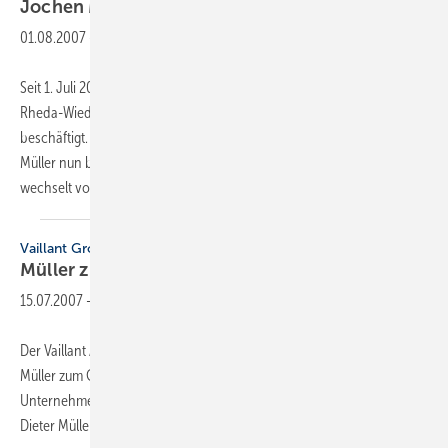
Jochen Müller ist
Vertriebsleiter
01.08.2007
-
Seit 1. Juli 2007 ist Jochen M. Müller als Vertriebsleiter bei der in
Rheda-Wiedenbrück ansässigen Küchen Marketing MDM GmbH
beschäftigt. Unter dem Label Bad Perfect der Garant-Gruppe betreut
Müller nun bundesweit 700 SHK-Handwerksbetriebe. Der 47-Jährige
wechselt von der Industrieseite zu
dem...
Vaillant Group
Müller zum Geschäftsführer
bestellt
15.07.2007
-
Der Vaillant Aufsichtsrat hat in seiner Sitzung am 25. Juni 2007 Dieter
Müller zum Geschäftsführer bestellt. Die Geschäftsführung des
Unternehmens liegt damit in den Händen von Claes Göransson und
Dieter Müller.