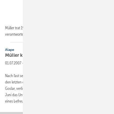
Müller trat 1992 in die Vaillant Group ein. Seit Ende 2004
verantwortet...
Alape
Müller kommt ­ für
Sieverts
01.07.2007
-
Nach fast sechsjähriger Tätigkeit in der Dornbracht-Gruppe, davon in
den letzten drei Jahren in der Geschäftsleitung der Alape GmbH in
Goslar, verließ der alleinige Geschäftsführer Henning Sieverts zum 15.
Juni das Unternehmen. Sieverts hatte sich entschlossen, das Angebot
eines
befreundeten...