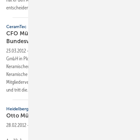
entscheidend geprägt. Mit gutem Gespür für die Bedürfnisse
des...
CeramTec
CFO Müller wird Vorsitzender im
Bundesverband
23.03.2012
-
Rolf-Michael Müller, Geschäftsführer der CeramTec
GmbH in Plochingen und Vorsitzender des Verbands der
Keramischen Industrie, ist neuer Vorsitzender des Bundesverbandes
Keramische Industrie. Der 54-Jährige wurde von der
Mitgliederversammlung zum Vorsitzenden des Präsidiums gewählt
und tritt
die...
Heidelberg
Otto Müller
gestorben
28.02.2012
-