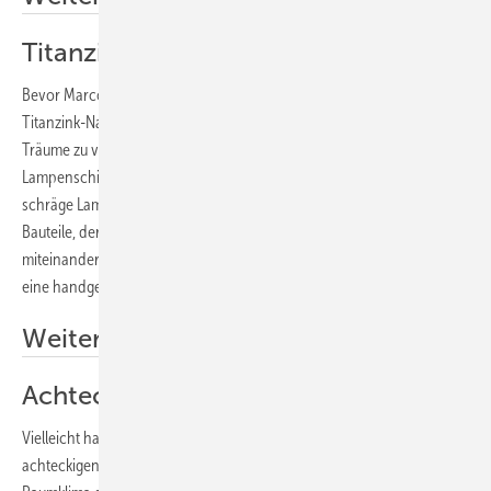
Titanzink-Nachttischlampe
Bevor Marco Richter aus Bad Kissingen seine futuristisch anmutende
Titanzink-Nachttischlampe ausknipsen konnte, um in angenehme
Träume zu versinken, war viel Lot- und Falzarbeit zu leisten. Fuß und
Lampenschirm bestehen jeweils aus zwölf konischen Teilen, der
schräge Lampenständer aus zwölf Parallelogrammen. Die einzelnen
Bauteile, deren Nähte von innen stumpf verlötet sind, wurden
miteinander verfalzt. Den Schlusspunkt, oben auf der Lampe, bildet
eine handgefertigte Rosette.
Weitere Informationen
Achteckiger Zimmerbrunnen
Vielleicht hatte Reinhold Derfuß aus Großenbuch die Idee, mit seinem
achteckigen Zimmerbrunnen aus Titanzink für angenehmes