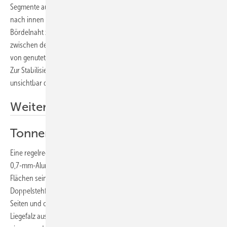
Segmente aus 0,7 mm starkem Kupfer sind mit einem 3 mm hohen Falz
nach innen gefalzt und durch Lötpunkte fixiert. Die 3 mm breite
Bördelnaht zwischen Schale und Fuß sowie der untere Abschluss
zwischen dem Fuß und der Bodenplatte aus Naturstein werden jeweils
von genuteten Messingkränzen mit 20 mm Durchmesser abgedeckt.
Zur Stabilisierung ist das Taufbecken im Inneren der Konstruktion
unsichtbar durch ein Edelstahlrohr mit der Bodenplatte verbunden.
Weitere Informationen
Tonnendach mit Gaube
Eine regelrechte Dachlandschaft aus gefalztem, anthrazitfarbenem
0,7-mm-Aluminium konstruierte Sascha Ziegler aus Karlsruhe. Die
Flächen seines Tonnendachs mit Gaube sind in
Doppelstehfalztechnik mit 25 mm Falzhöhe eingedeckt. Zu beiden
Seiten und oberhalb der Gaube sind die Felder mit doppeltem
Liegefalz ausgeführt. Der Ortgangabschluss der Gaube besteht aus