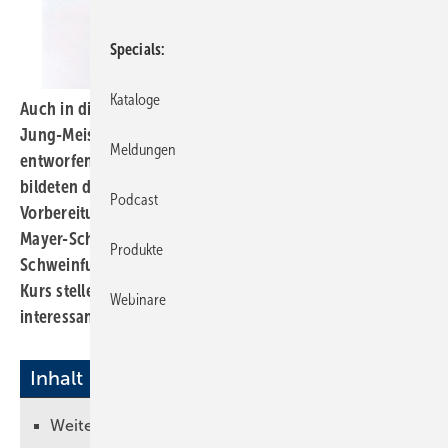
Specials
Kataloge
Auch in diesem Jahr präsentierten wieder angehende
Jung-Meister des Klempner-Handwerks ihre individuell
Meldungen
entworfenen und gefertigten Prüfungsstücke. Sie
bildeten den Abschluss der einjährigen
Podcast
Vorbereitungslehrgänge, die an der Stuttgarter Robert-
Mayer-Schule und der Spengler-Meisterschule
Produkte
Schweinfurt durchgeführt worden waren. Aus jedem
Kurs stellen wir Ihnen die sechs kunsthandwerklich
Webinare
interessantesten Stücke vor.
Inhalt
Weitere Informationen