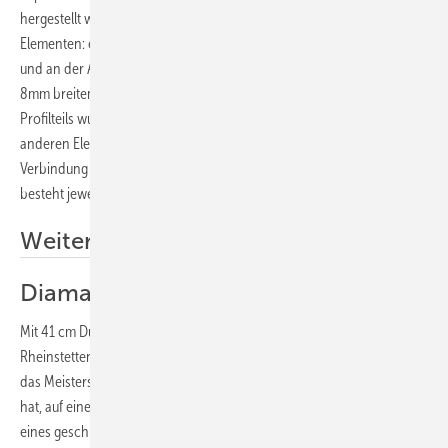
hergestellt wurde. Das Profil des Bilderrahmens besteht aus drei
Elementen: einem geraden innen und zwei gerundeten in der Mitte
und an der Außenseite. Untereinander sind die drei Rahmenteile mit
8mm breitem Schnappfalz verbunden. Die Gehrungen des äußeren
Profilteils wurden mit 5 mm hohen Falzen geschlossen, die der beiden
anderen Elemente nach innen gebördelt und WIG-geschweißt. Die
Verbindung zwischen Rahmen, Faltentreppe und Klempnerwappen
besteht jeweils aus einfachen Falzen.
Weitere Informationen
Diamant auf Zinksockel
Mit 41 cm Durchmesser ist der Diamant von Norbert Reichel aus
Rheinstetten sicher etwas zu groß für den Ringfinger. Deshalb steht
das Meisterstück, das er aus 0,7 mm starken Zink-Facetten gefertigt
hat, auf einem stabilen achteckigen Zinksockel mit Stufen. Die Form
eines geschliffenen Brillanten ist aus 64 drei­ecki­gen Flächen und