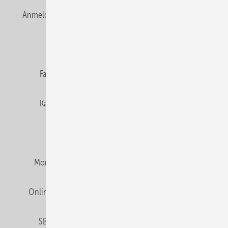
Anmelden
Anmeldung & Registrierung
Newsletter
Datenschutz
E-Paper
Editor's choice
Fachbeiträge
Gentner Verlag
Impressum
Karriere bei Gentner
Team
Mediaservice
Mitgliedschaften und Engagement
Montagezeiten Heizung
Montagezeiten Sanitär
Online Mediadaten
Privacy Manager
RSS-Feed
SBZ abonnieren
Veranstaltungen / Webinare