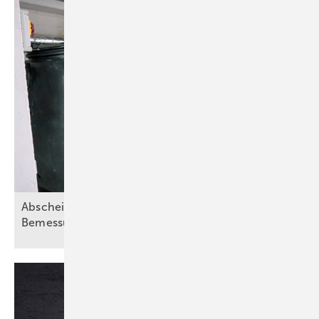
Abscheideranlagen für Fette – Teil 2:
Bemessungsgrundsätze