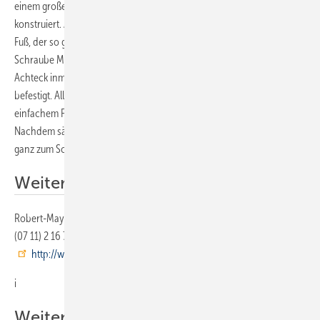
einem großen Achteck auf der Oberseite, der so genannten Tafel,
konstruiert. An der Unterseite, wo der Brillantschliff in einem kleinen
Fuß, der so genannten Kalette, ausläuft, ist der Zink-Klunker mit
Schraube M8/80 mm und Mutter an einem 60 mm messenden
Achteck inmitten des Sockels und der hölzernen Unterkonstruktion
befestigt. Alle Segmente wurden mit dem Zinkreißer vorbereitet, mit
einfachem Falz um 5 mm nach innen gefalzt und punktuell gelötet.
Nachdem sämtliche Facetten miteinander verbunden waren, wurde
ganz zum Schluss die Tafel des Brillanten eingesetzt.
Weitere Informationen
Robert-Mayer-Schule70176 StuttgartTelefon (07 11) 2 16 73 44Telefax
(07 11) 2 16 71 97E-Mail: info@rms.s.bw.schule.deInternet:
http://www.rms.s.bw.schule.de
i
Weitere Informationen