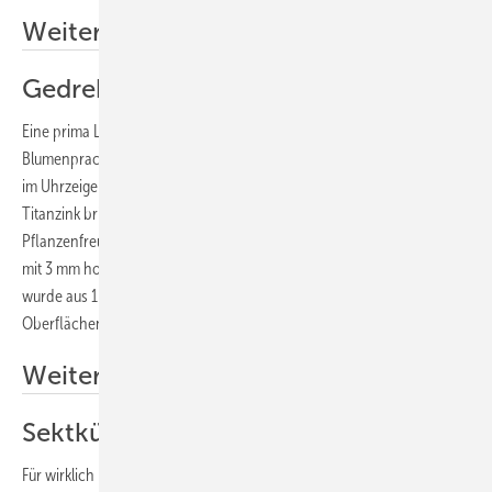
Weitere Informationen
Gedrehter Blumensockel
Eine prima Lösung für rückenschonendes Gießen häuslicher
Blumenpracht fand Tobias Bach aus Schweinfurt. Sein zwölfeckiger,
im Uhrzeigersinn in sich gedrehter Blumensockel aus 0,7 mm starkem
Titanzink bringt das Grünzeug auf ordentliche Höhe, damit sich der
Pflanzenfreund nicht mehr bücken muss. Die einzelnen Scharen sind
mit 3 mm hohen einfachen Stehfalzen verbunden, der obere Deckel
wurde aus 1 mm dickem Zinkblech hergestellt. Das edelmatte
Oberflächenbild entstand durch abschließendes Schleifen.
Weitere Informationen
Sektkühler aus Titanzink
Für wirklich kühlen Sekt braucht es auch einen kühnen Entwurf. So