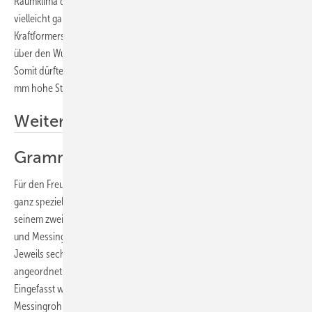
Raumklima durch Luftbefeuchtung zu sorgen. Oder sollte der Brunnen
vielleicht gar kein Wasser spenden? Was in dem mit Hilfe eines
Kraftformers getriebenen Becken auch sprudeln mag – nichts dürfte
über den Wulst hinauslaufen, der Außenteile und Schale verbindet.
Somit dürfte auch der Standfuß, dessen 18 Scharen durch einfache, 4
mm hohe Stehfalze verbunden sind, trocken bleiben.
Weitere Informationen
Grammophon-Trichter
Für den Freund von Blechmusik hat Christian Demel aus Kirchzell ein
ganz spezielles Gerät anzubieten. Leicht vorverstellbar, dass aus
seinem zweifarbigen Grammophon-Trichter in 0,6 mm starkem Kupfer
und Messing schmissige Märsche von Schellack-Platten scheppern.
Jeweils sechs Elemente pro Material sind immer abwechselnd
angeordnet und durch Falzen und Löten miteinander verbunden.
Eingefasst wird der Trichter durch längs genutete Kupfer- und
Messingrohre, die auf Gehrung geschnitten und verlötet sind. Der