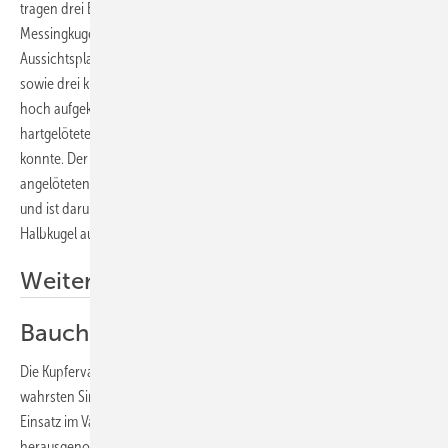
tragen drei Erker mit kegelförmiger Basis und unten eingeschraubter
Messingkugel die Grundplatte für das Laternenhaus. Diese
Aussichtsplattform aus 1 mm dickem Kupfer ist aus einem großen Kreis
sowie drei kleinen, angesetzten Kreisen konstruiert und ringsum 4 mm
hoch aufgekantet, damit das umlaufende Geländer aus genuteten,
hartgelöteten Kupferrohren und Messingstäben aufgesteckt werden
konnte. Der verglaste Laternenraum auf einer zweiten, unsichtbar
angelöteten Kupferplatte wird durch eine Sicke in Position gehalten
und ist darunter umgebördelt. Als Dach dient eine getriebene
Halbkugel aus 0,8 mm starkem Kupfer.
Weitere Informationen
Bauchige Kupfervase
Die Kupfervase von Johannes Herrmann aus Pfullingen hat es im
wahrsten Sinne des Wortes wirklich in sich: Denn der konische
Einsatz im Vasen­innern, der zum Befüllen oder Leeren
herausgenommen werden kann, besteht aus verzinntem Edelstahl