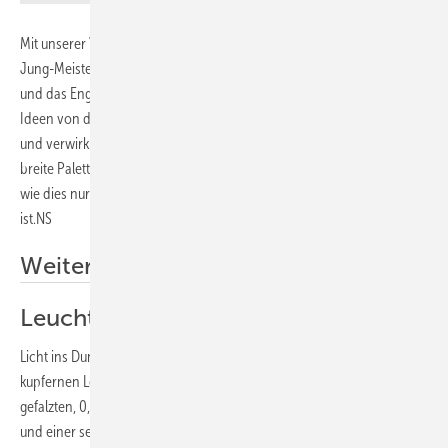
Mit unserer Vorstellung der individuell entworfenen und von den
Jung-Meistern gefertigten Prüfungsstücke haben wir die Kreativität
und das Engagement junger Klempnermeister dokumentiert, die ihre
Ideen von der ersten Skizze bis zum fertigen Meisterstück umgesetzt
und verwirklicht haben. Die zwölf Exponate umfassten wieder eine
breite Palette von kunsthandwerklichen Arbeiten – allesamt Unikate,
wie dies nur an wenigen Meisterschulen Deutschlands noch möglich
ist.NS
Weitere Informationen
Leuchtturm aus Kupfer
Licht ins Dunkel bringt Sascha Betzler aus Stuttgart mit seinem
kupfernen Leuchtturm. Der Turmschaft besteht aus sechs nach innen
gefalzten, 0,7 mm starken Segmenten, die punktweise verlötet sind
und einer sechseckigen Bodenplatte. Am oberen Ende des Schaftes