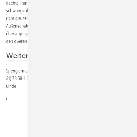
dachte Frank Wiloth aus Gottenheim und entwickelte ein
schwungvolles Gefäß aus Titanzink, um die prickelnden Tropfen
richtig zu temperieren. Aus 26 Einzelsegmenten fertigte er
Außenschale und Flaschenhalter. Die Segmente des Innenteils sind
überlappt gelötet, die des Außenteils stumpf. Jeweils ein Wulst bildet
den oberen und unteren Randabschluss des Sektkühlers.
Weitere Informationen
Spenglermeisterschule Schweinfurt97421 SchweinfurtTelefon (0 97
21) 78 58-1 29Telefax (0 97 21) 78 58-1 20E-Mail: m.kaemmer@hwk-
ufr.de
i