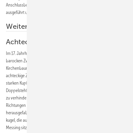
Anschlussbogen ist als Rohrwinkel mit einem 3 mm hohen Querfalz
ausgeführt und auf einer ­Seite mit Drahteinlage versehen.
Weitere Informationen
Achteckige Zwiebel
Im 17. Jahrhundert wäre Markus Grüner aus Floß angesichts seiner
barocken Zwiebelhaube bestimmt sofort von einem
Kirchenbaumeister angeheuert worden. Die übermannshohe,
achteckige Zwiebel auf quadratischer Grundfläche hat er aus 0,6 mm
starken Kupferscharen hergestellt, die er mit Gratfalzen in
Doppelstehfalztechnik verband. Um das Eindringen von Regenwasser
zu verhindern, sind die Falze an den Graten in wechselnden
Richtungen angebracht. Die Ecken am Dachknick sind rund
herausgefalzt. Als Dachspitze dient ein Messingkreuz auf einer Kupfer­
kugel, die auf einem geschwungenen Fuß aus stumpf verlötetem
Messing sitzt.