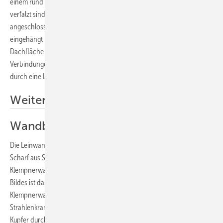
einem rund geführten Winkelstehfalz, mit dem die Scharen ihrer Front
verfalzt sind. Dach und Gaubenwangen sind mit einer Faltenkehle
angeschlossen, in die am Verschnittpunkt eine Seitenkehle
eingehängt ist. Der Anfallspunkt von Gaubenfront, Kehle und
Dachfläche wurde mit einer Quetschfalte hergestellt. Die
Verbindungen der Ortgangscharen mit den Ortgangblenden sind
durch eine Leiste hergestellt.
Weitere Informationen
Wandbild mit Rahmen
Die Leinwand des Klempners besteht aus Metall, dachte sich Michael
Scharf aus Schwäbisch Hall und konstruierte als Meisterstück ein
Klempnerwandbild mit Rahmen komplett aus Kupfer. Blickfang des
Bildes ist das von Hand in einer CNC-gefrästen Holzplatte getriebene
Klempnerwappen. Um dieses runde Emblem liegt wie ein
Strahlenkranz eine rechteckige Faltentreppe, die aus 0,7 mm starkem
Kupfer durch 10 mm breite Doppelkantungen in zwei Hälften