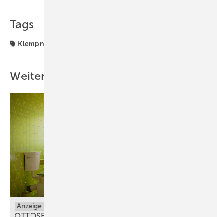
Teilen
Link kopieren
Tags
Klempnerei
Weitere Inhalte
Anzeige
OTTOSEAL® S 100: Gewinnspiel zum 50-jährigen