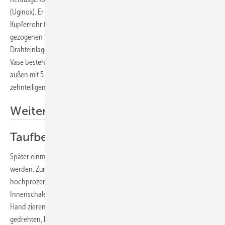
(Uginox). Er wird am Vasenboden durch ein angelötetes Stück
Kupferrohr fixiert, oben hängt man ihn an einer nach außen
gezogenen Sicke in den Kranz der Kupfervase ein. Als Griff dient eine
Drahteinlage oberhalb der Sicke. Der sichtbare, bauchige Teil der
Vase besteht aus zehn Kupfersegmenten in 0,6 mm Stärke, die nach
außen mit 5 mm hohen Falzen verbunden sind und einem
zehnteiligen, gewulsteten Kranz als oberem Abschluss.
Weitere Informationen
Taufbecken mit Messingkranz
Später einmal soll sein Taufbecken mit geweihtem Wasser gefüllt
werden. Zunächst aber ätzte Christian Neumann aus Waghäusel mit
hochprozentiger Salpetersäure christliche Symbole in die kupferne
Innenschale. Eine Taube mit Zweig im Schnabel und eine segnende
Hand zieren die gepresste Schale, die von einem 92 cm hohen, in sich
gedrehten, konkaven Fuß aus 12 Segmenten getragen wird. Diese