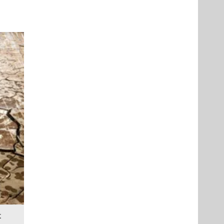
ren
t