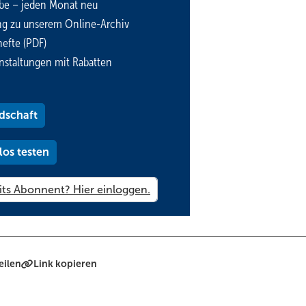
be – jeden Monat neu
rschlag-Abfluss-Langzeitsimulation (Nachweisverfahren).
ng zu unserem Online-Archiv
 kann in der Regel das „Einfache Verfahren“ angewendet werden. D
efte (PDF)
eitsblatts DWA-A 138-1 näher erläutert. Beim „Einfachen Verfahren“
nstaltungen mit Rabatten
IN EN 752 „Entwässerungssysteme außerhalb von Gebäuden –
r und wirtschaftlicher Aspekte für das gesamte Einzugsgebiet
dschaft
 Randbedingungen:
imal 200 ha oder eine Fließzeit t
bis zur Versickerungsanlage von 
los testen
f
ufigkeit des Speichervolumens beträgt T
≤ 10 Jahre.
n
q
bezogen auf A
(Summe aller an die Versickerungsanlage
S
Bem
m jeweils zugehörigen mittleren Abflussbeiwert C
) ist ≥ 2 l/­(s · ha).
m
-/Versagenshäufigkeit gleichgesetzt.
eilen
Link kopieren