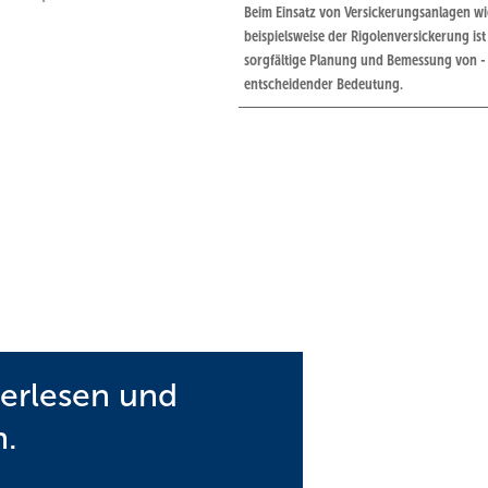
Beim Einsatz von Versickerungsanlagen wi
beispielsweise der Rigolenversickerung ist
sorgfältige Planung und Bemessung von ­
entscheidender Bedeutung.
terlesen und
gt auf Grundlage des Arbeitsblatts DWA-A 117 „Bemessung von
angewendet werden:
n.
statistischen Niederschlagsauswertungen („Einfaches Verfahren“)