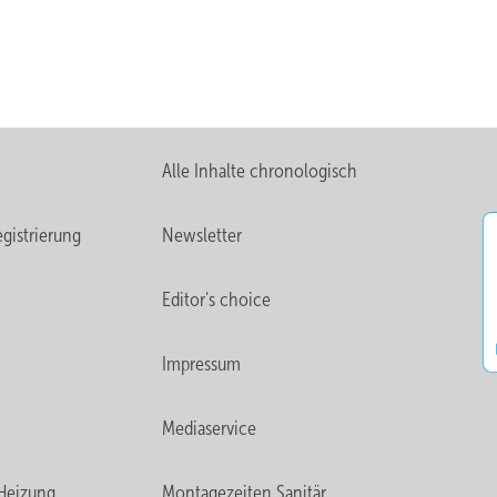
 650 m²
²
Alle Inhalte chronologisch
gistrierung
Newsletter
Editor's choice
Impressum
Mediaservice
Heizung
Montagezeiten Sanitär