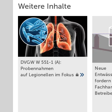
Berechnungsbeispiel 1
Weitere Inhalte
Gegeben:
A
400 m² Dachfläche mit Extensivbegrünung < 10 c
E,b,a,i
A
200 m² Parkfläche mit Rasengittersteinen für häu
E,nb,a,i
Gesucht:
AC =
Summe aller an die Versickerungs­anlage angeschlos
Abflussbeiwert in m²
DVGW W 551-1 (A):
Formel:
Neue
Probennahmen
Entwäs
auf Legionellen im
Fokus
AC = Σ (A
· C
) + Σ (A
· C
)
E,b,a,i
m,i
E,nb,a,i
m,i
fordern
Fachha
Lösung:
Betreib
AC =
(400 m² · 0,3) + (200 m² · 0,2)
Ergebnis: