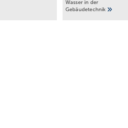
Wasser in der
Gebäudetechnik
der Gleichung 3 ermittelt:
fe D in l/s
n l/(s · ha) aus Kostra-DWD-2020
sanlage in m²
 aller an die Versickerungsanlage angeschlossenen Teil­flächen,
C, ergibt in m²