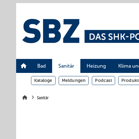
Springe
Springe
Springe
auf
auf
auf
Hauptinhalt
Hauptmenü
SiteSearch
Bad
Sanitär
Heizung
Klima un
Kataloge
Meldungen
Podcast
Produkt
Sanitär