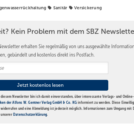
Einfachen Verfahren“ erfolgt nach Abschnitt 5.3.3.5 des Arbeitsblat
genwasserrückhaltung
Sanitär
Versickerung
AC wird gemäß Gleichung 2 wie folgt ermittelt:
eit? Kein Problem mit dem SBZ Newslette
ewsletter erhalten Sie regelmäßig von uns ausgewählte Informatio
nen Teilflächen, multipliziert mit dem jeweils zugehörigen Abflussb
en, gebündelt und kostenlos direkt ins Postfach.
diesem Newsletter bin ich damit einverstanden, über interessante Verlags- und Online-
ken der Alfons W. Gentner Verlag GmbH & Co. KG
informiert zu werden. Diese Einwilli
iwerte aufgeführt. Alternativ können die Abflussbeiwerte aus Tabelle
t widerrufen und eine Abmeldung ist jederzeit möglich. Informationen zum Umgang mit
rundstücke – Teil 100: Bestimmungen in Verbindung mit DIN EN 75
n unserer
Datenschutzerklärung
.