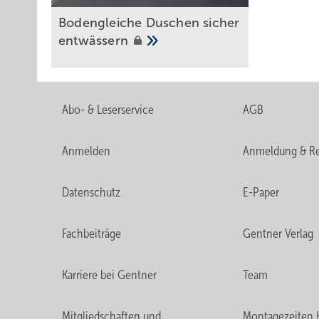
r
Regenspende r
= 207 l/(s · ha) für Bonn
D(n)
10(5)
Bodengleiche Duschen sicher
AC angeschlossene abflusswirksame ­Fläche insgesamt =
entwässern
A
überregnete Fläche der Versickerungsanlage = 100 m
VA
Gesucht:
Abo- & Leserservice
AGB
Q
= Zufluss zur Versickerungsanlage in m³/s bzw. l/s
zu
Formel:
Anmelden
Anmeldung & Re
-4
Q
= r
· (AC + A
) · 10
zu
D(n)
VA
Datenschutz
E-Paper
Lösung:
-4
Q
=
207 l/(s · ha) · (650 m² + 100 m²) · 10
Fachbeiträge
Gentner Verlag
zu
Ergebnis:
Karriere bei Gentner
Team
Q
= 15,5 l/s
zu
Mitgliedschaften und
Montagezeiten 