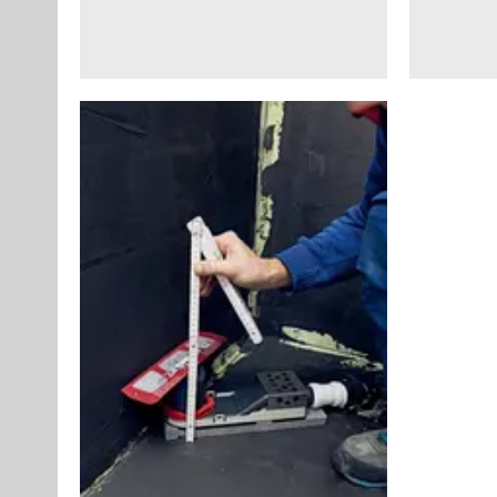
AC =
160 m²
Der Zufluss zur Versickerungsanlage Q
wird nach folgen
zu
-4
Q
= r
· (AC + A
) · 10
zu
D(n)
VA
Dabei ist:
Q
Zufluss zur Versickerungsanlage während der Dauerstu
zu
r
Regenspende der Dauerstufe D und Wiederkehrzeit n i
D(n)
A
überregnete Fläche einer oberirdischen Versickerung
VA
AC Rechenwert für die Bemessung, der sich aus der Summe
multipliziert mit dem jeweils zugehörigen Abflussbeiwert 
Berechnungsbeispiel 2
Gegeben: