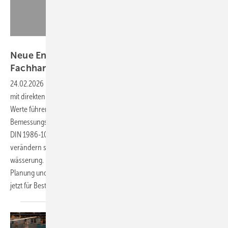
Bild: Kessel
Neue Entwässerungsvorgaben fordern Planer,
Fachhandwerk und
Betreiber
24.02.2026
-
Starkregenereignisse werden häufiger und intensiver –
mit direkten Folgen für die SHK-Praxis. Die neuen Kostra-DWD-2020-
Werte führen vielerorts zu deutlich höheren
Bemessungsregenspenden, während der Entwurf der novellierten
DIN 1986-100 die Definition der Rückstau­ebene präzisiert. Damit
verändern sich die Grundlagen der Gebäude- und Grundstücksent­
wässerung. Roland Priller erläutert, welche Auswirkungen das für die
Planung und Ausführung hat, wo typische Stolperfallen lauern, was
jetzt für Bestandsanlagen gilt und wer im Schadenfall
haftet.