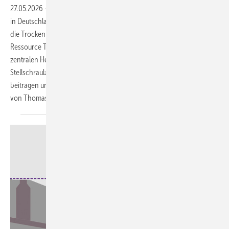
27.05.2026
-
Wasser wird knapper – nicht allein global, sondern auch
in Deutschland. Der Klimawandel verändert die Niederschlagsmuster,
die Trockenperioden nehmen zu. Ein sparsamer Umgang mit der
Ressource Trinkwasser ist unumgänglich. Das ist gleichzeitig eine der
zentralen ­Herausforderungen der Zukunft, denn es gilt, an vielen
Stellschrauben zu drehen. Doch was kann die Gebäudetechnik dazu
beitragen und an welchen Stellen kann dies geschehen? Ein Appell
von Thomas
Wollstein.