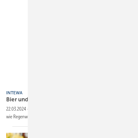
INTEWA
INTEWA
Bier und Limonade aus
Regenwasser
22.03.2024
-
Wasserspezialist INTEWA zeigt an Bier und Limonade,
wie Regenwasser mit Ultrafiltrationstechnik trinkbar
wird.