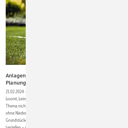
Bild: Mall
Anlagen zur Regenwassernutzung – von der
Planung bis zum
Betrieb
21.02.2024
-
Die Branche rund um die Regenwasserbewirtschaftung
boomt, beim Neubau ebenso wie im Bestand. Werbung braucht das
Thema nicht (mehr): Die zurückliegenden Jahre mit langen Perioden
ohne Niederschlag haben dafür gesorgt, dass Eigentümer von
Grundstücken und Gebäuden Anlagen zur Nutzung des Regenwassers
bestellen – und geeignete Ansprechpartner suchen. Einen Überblick