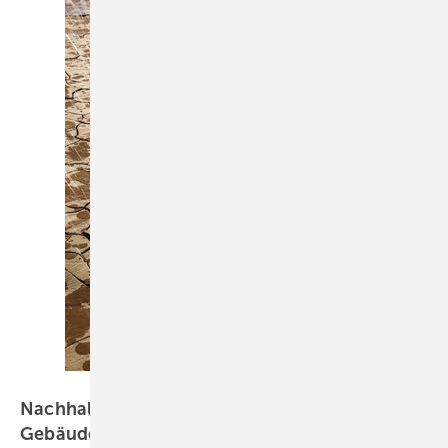
Bild: Jonathan Knowles via Getty Images
Nachhaltiger Umgang mit Wasser in der
Gebäudetechnik