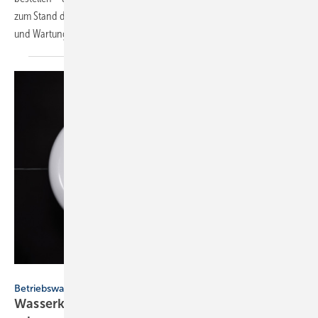
zum Stand der Technik sowie Tipps für Planung, Ausführung, Betrieb
und Wartung der Anlagen gibt Klaus W.
König.
Win Nondakowit - stock.adobe.com
Betriebswasser
Wasserkrise: es muss nicht immer Trinkwasser