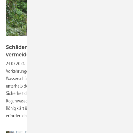
Bild: König
Schäden durch Rückstau im Zisternenüberlauf
vermeiden
23.07.2024
-
Die Regeln der Technik beschreiben aufwendige
Vorkehrungen zum Schutz vor Gebäudeschäden durch Rückstau. Um
Wasserschäden zu vermeiden, sind alle Abwasserablaufstellen
unterhalb der Rückstauebene gegen Rückstau zu sichern. Doch für die
Sicherheit der Wasserqualität in unterirdischen
Regenwasserspeichern sind vereinfachte Lösungen zulässig. Klaus W.
König klärt über typische Gefahrenstellen, mögliche Schäden sowie
erforderliche Maßnahmen
auf.