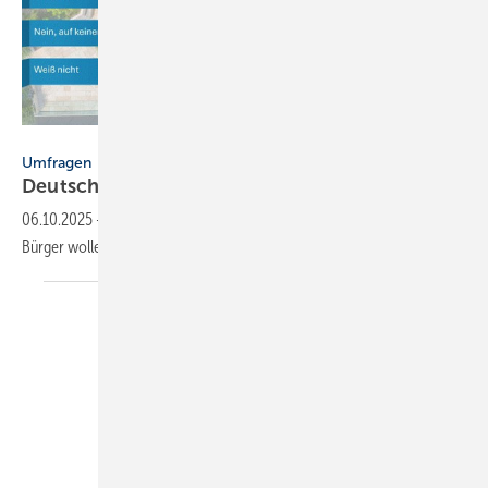
Civey / DWA
Umfragen
Deutschland will die
Schwammstadt
06.10.2025
-
Eine DWA-Umfrage zeigt: 86 % der Bürgerinnen und
Bürger wollen mehr Grün, Blau und Wasserrückhalt in den
Städten.