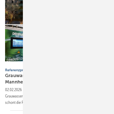
Dehoust
Referenzprojekt
Grauwassernutzung spart Frisch­was­ser in
Mann­heim
02.02.2026
-
Im Wohnquartier Aubuckel in Mannheim senkt eine
Grauwasseranlage von Dehoust den Frischwasserverbrauch und
schont die
Ressourcen.