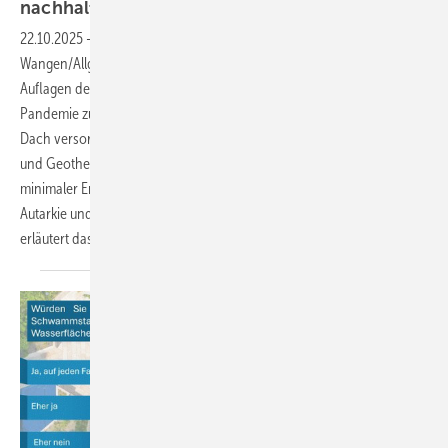
nachhaltig
22.10.2025
-
Ein denkmalgeschütztes Industriegebäude in
Wangen/Allgäu wird von einem privaten Investor erworben und trotz
Auflagen des Denkmalschutzes sowie Lieferengpässen während der
Pandemie zu einem Vorzeigeprojekt umgebaut. Regenwasser vom
Dach versorgt die WC-­Spülung, Photovoltaik die Elektroinstallation
und Geothermie den Wärme- und Kühlbedarf. Das Ergebnis:
minimaler Energiebedarf, stabile Nebenkosten, maximaler Grad an
Autarkie und langfristige Versorgungssicherheit. Klaus W. König
erläutert das Konzept und die technische
Umsetzung.