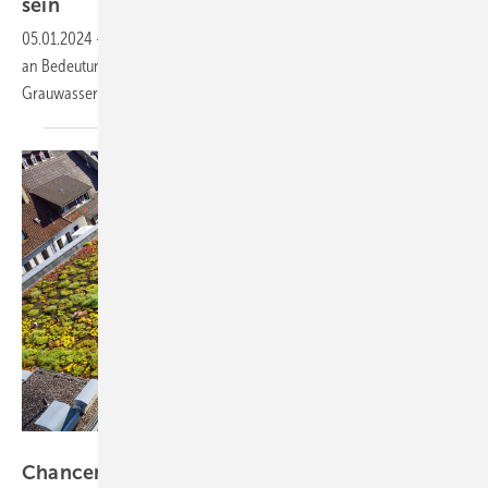
sein
05.01.2024
-
Betriebswassersysteme im Gebäudebereich gewinnen
an Bedeutung. Warum es höchste Zeit ist, sich mit der Regen- und
Grauwassernutzung zu
beschäftigen.
Bild: miss_mafalda - stock.adobe.com
Chancen und Risiken der