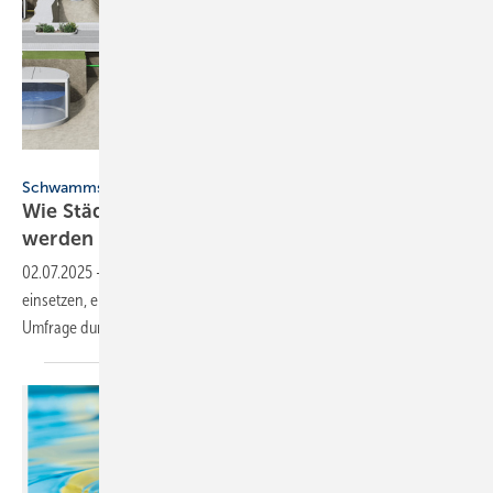
Mall
Schwammstadt
Wie Städte mit Re­gen­was­ser­nut­zung resilienter
werden
02.07.2025
-
Wie Städte Regen­wasser gegen Folgen des Klima­wandels
ein­setzen, erläu­terten Exper­ten im Mai. Mall hat zu diesem Thema eine
Um­frage
durch­geführt.