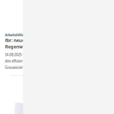
fbr
Arbeitshilfe
fbr: neue Markt­über­sicht rund um
Regen­wasser­nut­zung
14.08.2025
-
Die überarbeitete fbr-Marktübersicht zeigt Produkte für
den effizienten Umgang mit den Ressourcen Regen- und
Grauwasser.