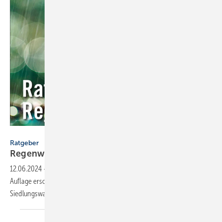
Mall
Ratgeber
Regen­wasser für die klima­re­siliente
Stadt
12.06.2024
-
Der Mall-Ratgeber Regenwasser ist in 10. aktualisierter
Auflage erschienen und beinhaltet 12 Fachthemen der
Siedlungswasserwirtschaft.