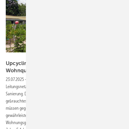
Bild: König
Upcycling von Wasser und Wärme im
Wohnquartier
23.07.2025
-
Die beste Gelegenheit, kostengünstig ein zweites
Leitungsnetz zu installieren, bieten Neubau und energetische
Sanierung. Damit lässt sich Regenwasser nutzen und bereits
gebrauchtes Grauwasser recyceln. Doch welche Voraussetzungen
müssen gegeben sein, wie kann ein zuverlässiger Betrieb
gewährleistet werden und was kostet das Ganze eigentlich? Die Erste
Wohnungsgenossenschaft Berlin-Pankow eG (EWG) hat damit über