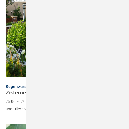
Dehoust
Regenwasser
Zis­ter­nen und La­ger­be­häl­ter von
Dehoust
26.06.2024
-
Dehoust bietet verschiedene Lösungen zum Sammeln
und Filtern von Regenwasser für den häuslichen Gebrauch
an.