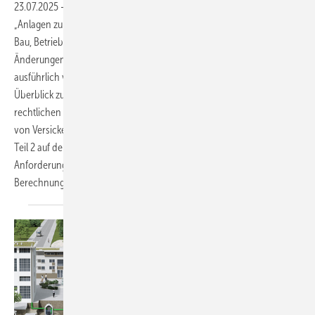
23.07.2025
-
Im Oktober 2024 wurde das Arbeitsblatt DWA-A 138-1
„Anlagen zur Versickerung von ­Niederschlagswasser – Teil 1: Planung,
Bau, Betrieb“ als Weißdruck veröffentlicht. Die Inhalte und
Änderungen stellt Bernd Ishorst in einem zweiteiligen Beitrag
ausführlich vor. Nachdem der erste Teil in der SBZ 05.25 einen
Überblick zu den wichtigsten Begriffen, Anforderungen und
rechtlichen Grundlagen für die Planung sowie den Bau und Betrieb
von Versickerungs­anlagen auf Grundstücken gab, liegt der Fokus in
Teil 2 auf der richtigen Bemessung. Es geht um die entsprechenden
Anforderungen, Bemessungsgrundsätze und auch einige
Berechnungs­beispiele.