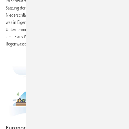
im Schwarzwald ist dezentrale Regenwasserbewirtschaftung laut
Satzung der Kommune für die von den Dachflächen stammenden
Niederschläge gefordert. Wie das geht, welche Vorgaben es gab und
was in Eigeninitiative entschieden wurde, zeigt das Beispiel eines
Unternehmens, das in dem Gewerbegebiet neu gebaut hat. Im Beitrag
stellt Klaus W. König Sicherheits­aspekte und technische Regeln der
Regenwassernutzung in den
Vordergrund.
Bild: VectorMine - stock.adobe.com
Euronorm zur Vor‑Ort‑Nutzung von