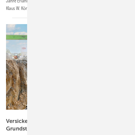
Jahre Erfahrungen ­gesammelt und weiß heute, wie es geht.
Klaus W. König klärt
auf.
Bild: Otto Graf / Angelstein
Versickerung von Niederschlagswasser auf
Grundstücken – Teil 2:
Bemessung