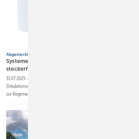
Maico
Abgesteckt
Systeme für SHK-Profis: en­er­gie­ef­fi­zi­ent, mo­bil,
ste­cker­fer­tig
31.07.2025
-
Abluftventilator, Badewanne in Bi-Colour, digitales
Zirkulationsregulierventil, mobiles Hartlötgerät, steckerfertige Anlagen
zur
Regenwassernutzung.