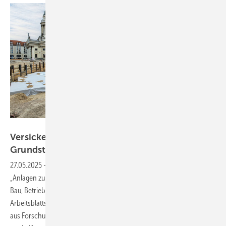
Bild: Aco
Versickerung von Niederschlagswasser auf
Grundstücken – Teil 1:
Anforderungen
27.05.2025
-
Im Oktober 2024 wurde das Arbeitsblatt DWA‑A 138‑1
„Anlagen zur Versickerung von Niederschlagswasser – Teil 1: Planung,
Bau, Betrieb“ als Weißdruck veröffentlicht. Die Vorgänger­version des
Arbeitsblatts vom April 2005 musste aufgrund neuester Erkenntnisse
aus Forschung und Praxis grundlegend überarbeitet werden. In einem