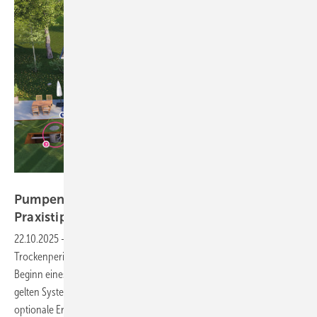
Bild: SFA Deutschland
Pu mpensysteme: Technik, Normen und
Praxistipps für
SHK-Betriebe
22.10.2025
-
Zunehmende Starkregenereignisse und
Trockenperioden sowie steigende Wasserpreise ­markieren den
Beginn eines Paradigmenwechsels im Umgang mit Wasser. Dabei
gelten ­Systeme zur Regenwassernutzung längst nicht mehr als
optionale Ergänzung, sondern bereits in Ein- und