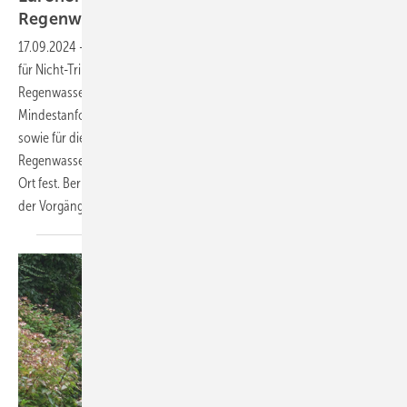
Regenwasser
aktualisiert
17.09.2024
-
Im Mai 2024 wurde die DIN EN 16941-1 „Vor-Ort-Anlagen
für Nicht-Trinkwasser – Teil 1: Anlagen für die Verwendung von
Regenwasser“ in einer neuen Fassung veröffentlicht. Die Norm legt
Mindest­anforderungen für die Planung und Bemessung, den Einbau
sowie für die Kennzeichnung, Inbetrieb­nahme und Wartung von
Regenwassernutzungsanlagen zur Verwendung von Regenwasser vor
Ort fest. Bernd Ishorst fasst die wesentlichen Änderungen gegenüber
der Vorgängerversion vom Juni 2018
zusammen.