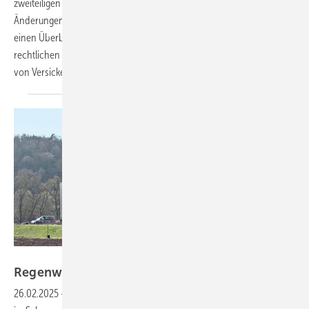
zweiteiligen Beitrag stellt Bernd Ishorst die aktuellen Inhalte und
Änderungen des Arbeitsblatts ausführlich vor. Teil 1 gibt zunächst
einen Überblick zu den wichtigsten Begriffen, Anforderungen und
rechtlichen Grundlagen für die Planung sowie den Bau und Betrieb
von Versickerungsanlagen auf
Grundstücken.
Bild: König
Regenwasser im Betrieb sicher
nutzen
26.02.2025
-
Im Gewerbegebiet Niederwiesen der Stadt Bräunlingen