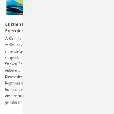
Bild: peter - stock.adobe.com
Effizienz im Fluss – Regenwassernutzung als
Energiestrategie
27.05.2025
-
Trinkwasser gilt als selbstverständlich – jederzeit
verfügbar, von hoher Qualität, zuverlässig geliefert. Doch der Blick auf
sinkende Grundwasserspiegel, zunehmende Trockenperioden und
steigenden Wasserbedarf zeigt: Diese Sicherheit gerät zunehmend ins
Wanken. Parallel dazu steigt der Energieaufwand für Förderung,
Aufbereitung und Verteilung des Wassers – ein Umstand, der im
Kontext der Energiewende bisher oft unterschätzt wurde. Warum
Regenwassernutzung hier eine zentrale Rolle spielen kann und wie
technologische Entwicklungen, politische Impulse und integrative
Ansätze zusammenwirken müssen, um Wasser und Energie in Zukunft
gemeinsam nachhaltig zu denken, beleuchtet Matthias
Meevissen.