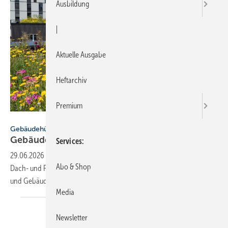
Ausbildung
|
Aktuelle Ausgabe
Heftarchiv
Premium
BuGG
Gebäudehülle
Gebäude­be­grü­nung trotzt
Ex­trem­wet­ter
Services
29.06.2026
-
Hitzerekorde und Unwetter setzen Städte unter Druck.
Abo & Shop
Dach- und Fassadenbegrünungen können Regenwasser zurückhalten
und Gebäude
kühlen.
Media
Newsletter