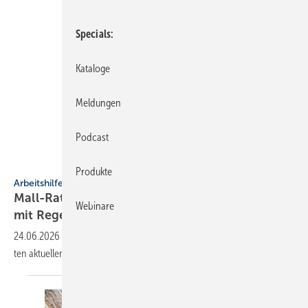
Specials
Kataloge
Meldungen
Podcast
Mall
Produkte
Arbeitshilfe
Mall-Ratgeber für den zeit­ge­mä­ßen Um­gang
Webinare
mit
Regen­wasser
24.06.2026
-
Der Mall-Ratgeber Regenwasser be­leuch­tet die wich­tigs­
ten aktuel­len As­pek­te des
Regen­wasser­managements.