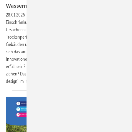
Wassernutzung
28.01.2026
-
Immer mehr Kommunen müssen über zeitweilige
Einschränkungen bei der Wasserentnahme nachdenken. Die
Ursachen sind sinkende Grundwasserpegel und häufigere
Trockenperioden. Eine Gegenmaßnahme liegt darin, Wasser in
Gebäuden und Sanitärräumen effizienter zu nutzen. Doch wie lässt
sich das am besten umsetzen? Welche Maßnahmen und technischen
Innovationen können dabei helfen? Welche Voraussetzungen müssen
erfüllt sein? Und ­welchen Nutzen können SHK-Betriebe daraus
ziehen? Das erklärt Frank ­Wiehmeier (VDMA Sanitärtechnik und -
design) im Interview mit SBZ-Redakteurin Beate
Geßler.