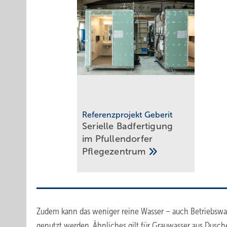
Referenzprojekt Geberit
Serielle Badfertigung
im Pful­len­dor­fer
Pfle­ge­zen­trum
Zudem kann das weniger reine Wasser – auch Betriebswa
genutzt werden. Ähnliches gilt für Grauwasser aus Dusc