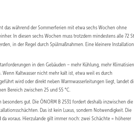
eht das während der Sommerferien mit etwa sechs Wochen ohne
inher. In diesen sechs Wochen muss trotzdem mindestens alle 72 
werden, in der Regel durch Spülmaßnahmen. Eine kleinere Installation
rtanforderungen in den Gebäuden – mehr Kühlung, mehr Klimatisier
Wenn Kaltwasser nicht mehr kalt ist, etwa weil es durch
eführt wird oder direkt neben Warmwasserleitungen liegt, landet d
chen Bereich zwischen 25 und 55 °C.
 besonders gut. Die ÖNORM B 2531 fordert deshalb inzwischen die s
llationsschächten. Das ist kein Luxus, sondern Notwendigkeit. Die
d da voraus. Hierzulande gilt immer noch: zwei Schächte = höherer