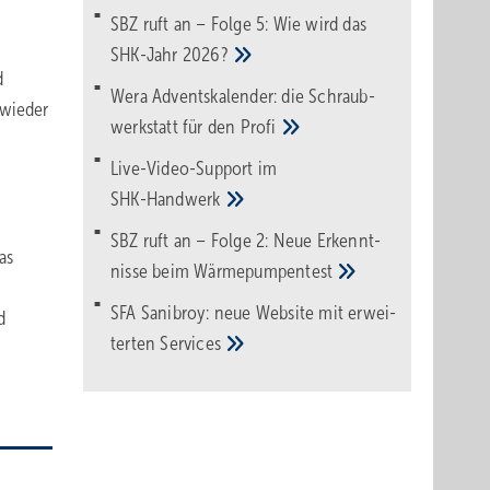
SBZ ruft an – Folge 5: Wie wird das
SHK-Jahr
2026?
d
Wera Adventskalender: die Schraub­
 wieder
werk­statt für den
Pro­fi
Live-Video-Support im
SHK-Handwerk
SBZ ruft an – Folge 2: Neue Erkennt­
as
nisse beim
Wärme­pumpen­test
SFA Sanibroy: neue Web­site mit erwei­
d
terten
Services