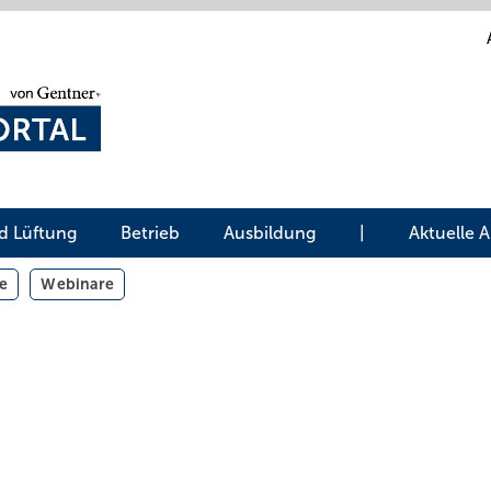
d Lüftung
Betrieb
Ausbildung
|
Aktuelle 
e
Webinare