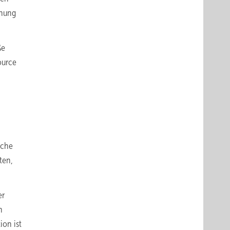
anung
ße
ource
iche
ten,
er
n
ion ist