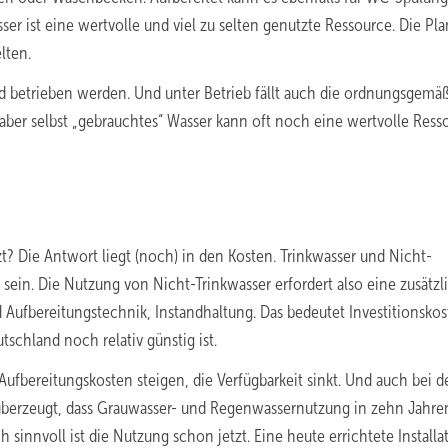
r ist eine wertvolle und viel zu selten genutzte Ressource. Die Pl
lten.
d betrieben werden. Und unter Betrieb fällt auch die ordnungsgemä
, aber selbst „gebrauchtes“ Wasser kann oft noch eine wertvolle Ress
? Die Antwort liegt (noch) in den Kosten. Trinkwasser und Nicht-
 sein. Die Nutzung von Nicht-Trinkwasser erfordert also eine zusätzl
d Aufbereitungstechnik, Instandhaltung. Das bedeutet Investitionskos
tschland noch relativ günstig ist.
Aufbereitungskosten steigen, die Verfügbarkeit sinkt. Und auch bei d
 überzeugt, dass Grauwasser- und Regenwassernutzung in zehn Jahre
 sinnvoll ist die Nutzung schon jetzt. Eine heute errichtete Installat