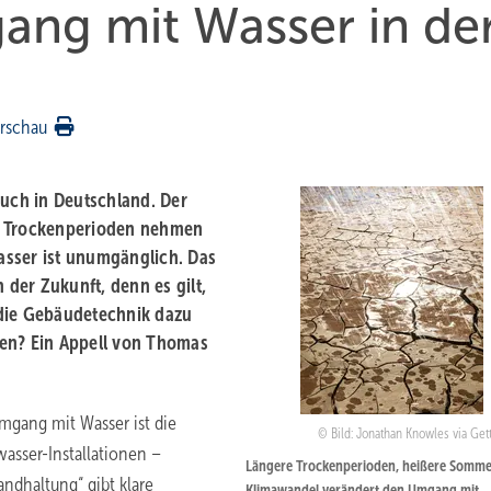
ang mit Wasser in de
rschau
auch in Deutschland. Der
ie Trockenperioden nehmen
asser ist unumgänglich. Das
 der Zukunft, denn es gilt,
 die Gebäudetechnik dazu
hen? Ein Appell von Thomas
mgang mit Wasser ist die
Bild: Jonathan Knowles via Get
kwasser-Installationen –
Längere Trockenperioden, heißere Somme
ndhaltung“ gibt klare
Klimawandel verändert den Umgang mit