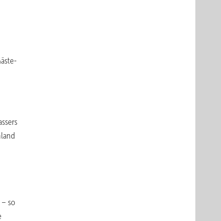
Gäste-
assers
hland
 – so
e