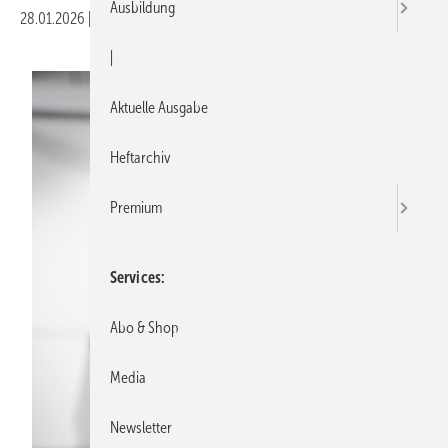
Ausbildung
28.01.2026
|
Veröffentlicht in
Ausgabe 01-2026
|
Aktuelle Ausgabe
Heftarchiv
Premium
Services
Abo & Shop
Media
Newsletter