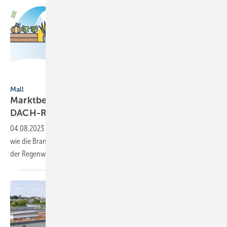
VectorMine - stock.adobe.com
Mall
Marktbefragung: Regenwassernutzung in der
DACH-Region
04.08.2023
-
Im Rahmen einer Umfrage wollte Mall u. a. herausfinden,
wie die Branchenvertreter aus der DACH-Region die Zukunftschancen
der Regenwasserbewirtschaftung
einschätzen.