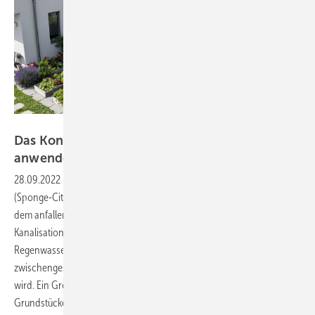
Bild: BuGG
Das Konzept der Schwammstadt dezentral
anwenden
28.09.2022
-
Regenwasserbewirtschaftung ▪ Bei der Schwammstadt
(Sponge-City) handelt es sich um ein Konzept der Stadtplanung, bei
dem anfallendes Niederschlagswasser möglichst nicht über die
Kanalisation abgeleitet, sondern durch verschiedene Maßnahmen der
Regenwasser­bewirtschaftung lokal aufgenommen,
zwischengespeichert und dem natürlichen Wasserkreislauf zugeführt
wird. Ein Großteil des Konzepts vollzieht sich in der Regel auf
Grundstücken durch Maßnahmen der dezentralen