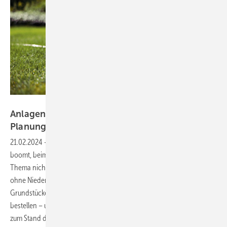
Bild: Mall
Anlagen zur Regenwassernutzung – von der
Planung bis zum
Betrieb
21.02.2024
-
Die Branche rund um die Regenwasserbewirtschaftung
boomt, beim Neubau ebenso wie im Bestand. Werbung braucht das
Thema nicht (mehr): Die zurückliegenden Jahre mit langen Perioden
ohne Niederschlag haben dafür gesorgt, dass Eigentümer von
Grundstücken und Gebäuden Anlagen zur Nutzung des Regenwassers
bestellen – und geeignete Ansprechpartner suchen. Einen Überblick
zum Stand der Technik sowie Tipps für Planung, Ausführung, Betrieb