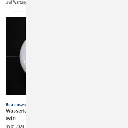
und Wartung der Anlagen gibt Klaus W.
König.
Win Nondakowit - stock.adobe.com
Betriebswasser
Wasserkrise: es muss nicht immer Trinkwasser
sein
05.01.2024
-
Betriebswassersysteme im Gebäudebereich gewinnen