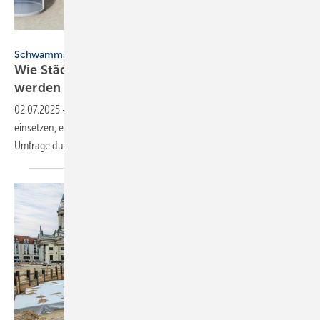
Mall
Schwammstadt
Wie Städte mit Re­gen­was­ser­nut­zung resilienter
werden
02.07.2025
-
Wie Städte Regen­wasser gegen Folgen des Klima­wandels
ein­setzen, erläu­terten Exper­ten im Mai. Mall hat zu diesem Thema eine
Um­frage
durch­geführt.