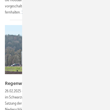
vorgeschaltete Sedimentationsanlagen wirksam Schadstoffe
fernhalten.
Bild: König
Regenwasser im Betrieb sicher
nutzen
26.02.2025
-
Im Gewerbegebiet Niederwiesen der Stadt Bräunlingen
im Schwarzwald ist dezentrale Regenwasserbewirtschaftung laut
Satzung der Kommune für die von den Dachflächen stammenden
Niederschläge gefordert. Wie das geht, welche Vorgaben es gab und