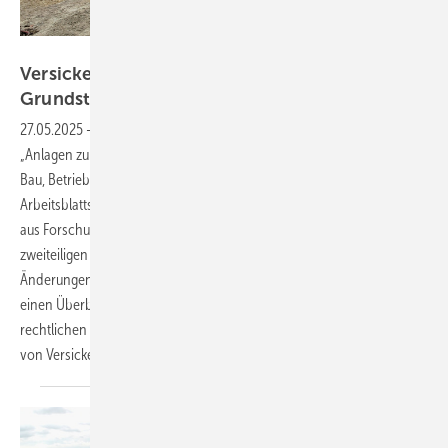
Bild: Aco
Versickerung von Niederschlagswasser auf
Grundstücken – Teil 1:
Anforderungen
27.05.2025
-
Im Oktober 2024 wurde das Arbeitsblatt DWA‑A 138‑1
„Anlagen zur Versickerung von Niederschlagswasser – Teil 1: Planung,
Bau, Betrieb“ als Weißdruck veröffentlicht. Die Vorgänger­version des
Arbeitsblatts vom April 2005 musste aufgrund neuester Erkenntnisse
aus Forschung und Praxis grundlegend überarbeitet werden. In einem
zweiteiligen Beitrag stellt Bernd Ishorst die aktuellen Inhalte und
Änderungen des Arbeitsblatts ausführlich vor. Teil 1 gibt zunächst
einen Überblick zu den wichtigsten Begriffen, Anforderungen und
rechtlichen Grundlagen für die Planung sowie den Bau und Betrieb
von Versickerungsanlagen auf
Grundstücken.