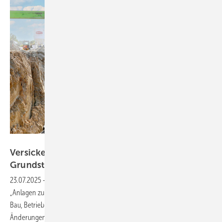
Bild: Otto Graf / Angelstein
Versickerung von Niederschlagswasser auf
Grundstücken – Teil 2:
Bemessung
23.07.2025
-
Im Oktober 2024 wurde das Arbeitsblatt DWA-A 138-1
„Anlagen zur Versickerung von ­Niederschlagswasser – Teil 1: Planung,
Bau, Betrieb“ als Weißdruck veröffentlicht. Die Inhalte und
Änderungen stellt Bernd Ishorst in einem zweiteiligen Beitrag