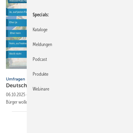
Specials
Kataloge
Meldungen
Podcast
Civey / DWA
Produkte
Umfragen
Deutschland will die
Schwammstadt
Webinare
06.10.2025
-
Eine DWA-Umfrage zeigt: 86 % der Bürgerinnen und
Bürger wollen mehr Grün, Blau und Wasserrückhalt in den
Städten.