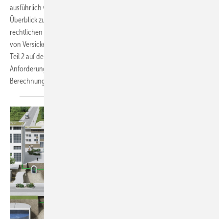
ausführlich vor. Nachdem der erste Teil in der SBZ 05.25 einen
Überblick zu den wichtigsten Begriffen, Anforderungen und
rechtlichen Grundlagen für die Planung sowie den Bau und Betrieb
von Versickerungs­anlagen auf Grundstücken gab, liegt der Fokus in
Teil 2 auf der richtigen Bemessung. Es geht um die entsprechenden
Anforderungen, Bemessungsgrundsätze und auch einige
Berechnungs­beispiele.