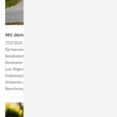
Bild: Bauder
Mit dem Regen
rechnen
23.07.2024
-
Vermehrte Starkregenereignisse und fortschreitende
Flächenversiegelung bilden eine fatale Kombination, die die
Kanalisation zunehmend an ihre Grenzen bringt. Immer mehr
Kommunen reagieren darauf mit Einleitbeschränkungen. Retention
bzw. Regenwasserrückhaltung auf dem Flachdach kann hier
Entlastung bringen. Aber wie wird sie berechnet? Rainer Pieper gibt
Antworten und erläutert das entsprechende
Berechnungsverfahren.