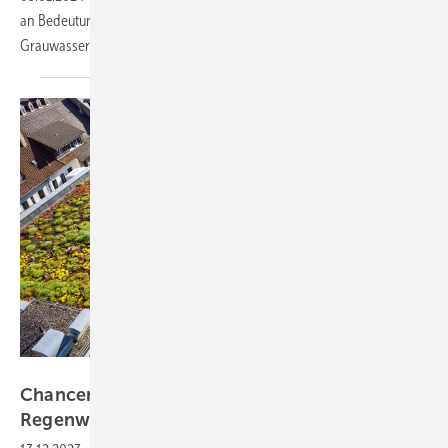
an Bedeutung. Warum es höchste Zeit ist, sich mit der Regen- und
Grauwassernutzung zu
beschäftigen.
Bild: miss_mafalda - stock.adobe.com
Chancen und Risiken der
Regenwasserrückhaltung auf
Flachdächern