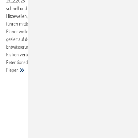
13.12.2023
-
Jahrelang sollte und musste das anfallende Regenwasser
schnell und unverzüglich vom Dach ­abgeleitet werden. Doch
Hitzewellen, Starkregen und Stürme als Folgen des Klimawandels
führen mittlerweile zu einem Umdenken. Immer mehr Bauherren und
Planer wollen das Regenwasser nicht nur zeitverzögert, sondern
gezielt auf der Dachfläche zurückhalten. Eine gedrosselte
Entwässerung bietet hier viele Chancen, ist aber auch mit einigen
Risiken verbunden. Was es hierbei zu beachten gilt und wie
Retentionsdächer berechnet werden können, erläutert Rainer
Pieper.