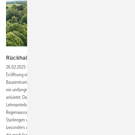
Bild: Stewes
Rückhaltung verhindert
Überflutungen
26.02.2025
-
In der ehemaligen Kohlestadt Gladbeck ist mit der
Eröffnung eines neuen Baustoff­handels ein beeindruckendes
Bauzentrum entstanden, das seinen Kunden auf mehr als 50.000 m²
ein umfangreiches Sortiment an Produkten und Dienstleistungen
anbietet. Da eine Versickerungslösung aufgrund des hohen
Lehmanteils im Boden nicht möglich war, schützen drei unterirdische
Regenwasserrückhalteanlagen das großflächige Gelände bei
Starkregen vor Überschwemmungen und entlasten das Kanalnetz. Als
besonders vorteilhaft erwiesen sich das große Speichervolumen und
die modulare Bauweise der eingesetzten Rigolen­füllkörper, während