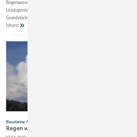
Regenwasserbewirtschaftung. Welche Anforderungen und ­
Lösungsmöglichkeiten sich dabei im Bereich der Gebäude- und
Grundstücksentwässerung ­ergeben, stellt dieser Beitrag vor. → Bernd
Ishorst
Bild: König
Bausteine für lebenswertes Stadtklima
Regen
willkommen!