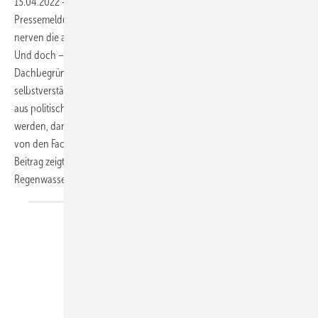
13.04.2022
-
Bausteine für lebenswertes Stadtklima ▪ Die täglichen
Pressemeldungen zum Klimawandel beunruhigen die einen und
nerven die anderen. Im Alltag helfen sie jedoch meist nicht weiter.
Und doch – verglichen mit der Haustechnik vor 30 Jahren – sind
Dachbegrünung, Solarthermie und Regenwassernutzung inzwischen
selbstverständliche Arbeitsfelder im SHK-Handwerk geworden. Wenn
aus politischen Konzepten und Beschlüssen funktionierende Anlagen
werden, dann geht es voran. Erfolge beim Stadtklima sind daher auch
von den Fachbetrieben und deren Mitarbeitern abhängig. Dieser
Beitrag zeigt die Zusammenhänge und Beispiele für den Umgang mit
Regenwasser. → Klaus W.
König