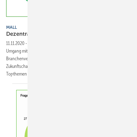
Bild: Mall
MALL
Dezentrale Regenwassernutzung
bevorzugt
11.11.2020
-
Mall hat die Ergebnisse einer Marktbefragung zum
Umgang mit Regenwasser vorgestellt. Ziel war es herauszufinden, wie
Branchenvertreter in Deutschland, Österreich und in der Schweiz die
Zukunfts­chancen dezentraler Maßnahmen einschätzen, was die
Topthemen der Zukunft sind und wie sich
diese...