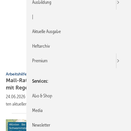
Ausbildung
|
Aktuelle Ausgabe
Heftarchiv
Premium
Mall
Arbeitshilfe
Mall-Ratgeber für den zeit­ge­mä­ßen Um­gang
Services
mit
Regen­wasser
Abo & Shop
24.06.2026
-
Der Mall-Ratgeber Regenwasser be­leuch­tet die wich­tigs­
ten aktuel­len As­pek­te des
Regen­wasser­managements.
Media
Newsletter