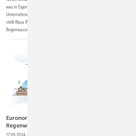
was in Eigeninitiative entschieden wurde, zeigt das Beispiel eines
Unternehmens, das in dem Gewerbegebiet neu gebaut hat. Im Beitrag
stellt Klaus W. König Sicherheits­aspekte und technische Regeln der
Regenwassernutzung in den
Vordergrund.
Bild: VectorMine - stock.adobe.com
Euronorm zur Vor‑Ort‑Nutzung von
Regenwasser
aktualisiert
17.09.2024
-
Im Mai 2024 wurde die DIN EN 16941-1 „Vor-Ort-Anlagen