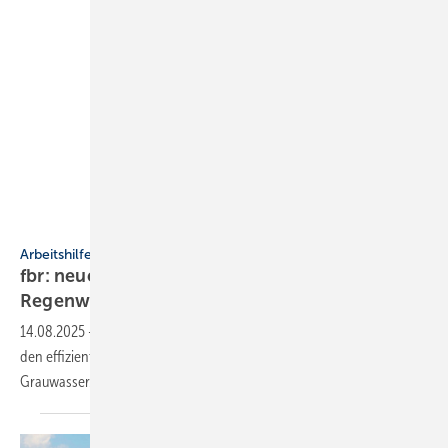
fbr
Arbeitshilfe
fbr: neue Markt­über­sicht rund um
Regen­wasser­nut­zung
14.08.2025
-
Die überarbeitete fbr-Marktübersicht zeigt Produkte für
den effizienten Umgang mit den Ressourcen Regen- und
Grauwasser.