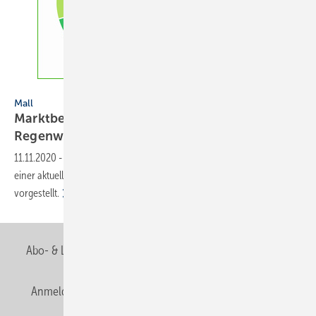
Mall GmbH
Mall
Marktbefragung zum Umgang mit
Regenwasser
11.11.2020
-
Die Mall GmbH hat im September 2020 die Ergebnisse
einer aktuellen Marktbefragung zum Umgang mit Regenwasser
vorgestellt.
Abo- & Leserservice
AGB
Alle Inhalte chronologisch
Anmelden
Anmeldung & Registrierung
Newsletter