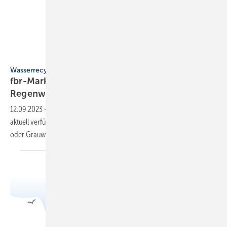
fbr
Wasserrecycling
fbr-Marktübersicht „Regenwassernutzung und
Regenwasserbewirtschaftung“
12.09.2023
-
Die neu aufgelegte und aktualisierte Marktübersicht bildet
aktuell verfügbare Produkte für den effizienten Umgang mit Regen-
oder Grauwasser
ab.