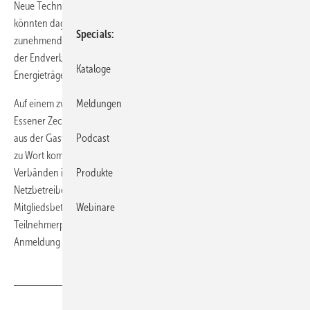
Neue Technologien wie Gaswärmepumpen und Mikro-KWK-Anlagen
könnten dagegen neue Impulse setzen. Auch verstärke die
Specials
zunehmende Einspeisung von Biogas ins Erdgasnetz das Vertrauen
der Endverbraucher in eine langfristige Verfügbarkeit des
Kataloge
Energieträgers Gas.
Auf einem zweitägigen Forum am 9. und 10. Oktober 2007 in der
Meldungen
Essener Zeche Zollverein will das gwi deshalb namhafte Referenten
aus der Gaswirtschaft, der Marktforschung sowie der Geräteindustrie
Podcast
zu Wort kommen lassen. Der ZVSHK ist gemeinsam mit anderen
Verbänden ideeller Träger der Veranstaltung für Gashändler,
Produkte
Netzbetreiber, Gerätehersteller und Fachhandwerker. Für
Mitgliedsbetriebe der SHK-Organisation gilt der ermäßigte
Webinare
Teilnehmerpreis von 590 Euro. Details zum Programm und
Anmeldung über
https://www.gwi-essen.de/