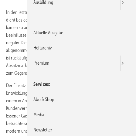
Ausbildung
In den letzten Jahrzehnten war die Installation einer Gasheizung in
|
dicht besiedelten Regionen gängige Praxis. Etwa 75 % aller Neubauten
kamen so ans öffentliche Erdgasnetz. In jüngster Zeit jedoch
Aktuelle Ausgabe
beeinflussen verschiedene Faktoren die Akzeptanz der Gasheizung
negativ. Die Anschlussquote im Neubaubereich hat deutlich
Heftarchiv
abgenommen und die Nachfrage nach gasversorgten Heizsystemen
ist rückläufig. Der Gebäudesektor sei weiterhin der wichtigste
Premium
Absatzmarkt, so die Gaswirtschaft, die längst nach geeigneten Mitteln
zum Gegensteuern sucht.
Services
Der Einsatz von gasversorgten Heizsystemen sei durch technische
Entwicklungen, veränderte politische Rahmenbedingungen sowie
Abo & Shop
einem in Anbetracht der aktuellen Energiepreissituation geänderten
Kundenverhalten („weg von Öl und Gas“) geprägt, konstatiert das
Media
Essener Gaswärme-Institut (gwi). Eine zunehmende Kundenanzahl
betrachte selbst neu entwickelte Brennwertgeräte nicht mehr als
Newsletter
modern und wettbewerbsfähig zu anderen innovativen Geräten.