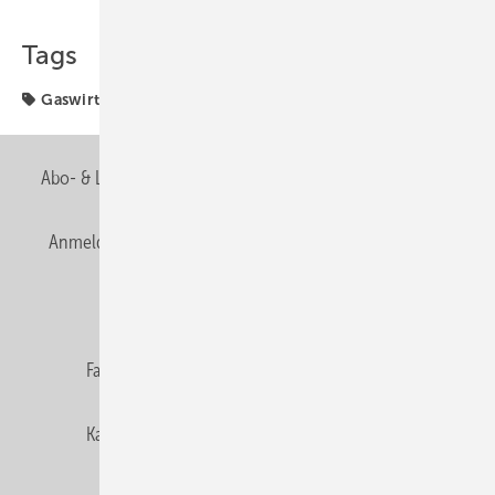
Teilen
Link kopieren
Tags
Gaswirtschaft
Zentralverband
Zukunft
Abo- & Leserservice
AGB
Alle Inhalte chronologisch
Anmelden
Anmeldung & Registrierung
Newsletter
Datenschutz
E-Paper
Editor's choice
Fachbeiträge
Gentner Verlag
Impressum
Karriere bei Gentner
Team
Mediaservice