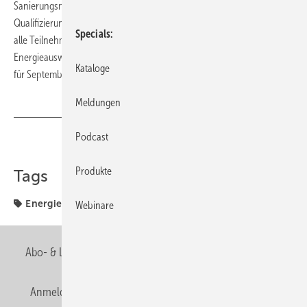
Sanierungsmaßnahmen. Die durch den ZVSHK entwickelte
Qualifizierung entspricht den Anforderungen der EnEV. Damit erfüllen
Specials
alle Teilnehmer die Voraussetzungen für die Ausstellung von
Energieausweisen für Wohngebäude im Bestand. Der nächste Kurs ist
Kataloge
für September 2007 geplant.
Meldungen
Podcast
Teilen
Link kopieren
Produkte
Tags
Energieberater
Fachverbände
Sachsen-Anhalt
Webinare
Abo- & Leserservice
AGB
Alle Inhalte chronologisch
Anmelden
Anmeldung & Registrierung
Newsletter