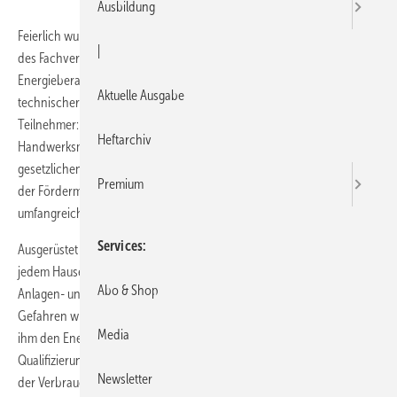
Ausbildung
Feierlich wurde am 16. Juli im Rahmen der Mitgliederversammlung
|
des Fachverbandes den Teilnehmern des Pilotlehrgangs
Energieberater SHK ihre Abschluss-Zertifikate überreicht. Frank Uhlig,
Aktuelle Ausgabe
technischer Referent des Fachverbandes würdigte die Leis­tung der
Teilnehmer: In 100 Präsenzstunden wurden den zehn
Heftarchiv
Handwerksmeistern umfangreiche Kenntnisse der Bauphysik, der
gesetzlichen Regelungen der Energieeinsparungsverordnung sowie
Premium
der Fördermaßnahmen der KfW vermittelt. Den Abschluss bildete eine
umfangreiche Kenntnisprüfung.
Services
Ausgerüstet mit diesem Wissen, kann der Energieberater SHK nun
jedem Hauseigentümer passgenaue Vorschläge im Bereich der
Abo & Shop
Anlagen- und Heizungstechnik machen, ihn über die möglichen
Gefahren wie Schimmelpilz bei mangelhafter Lüftung aufklären und
Media
ihm den Energieausweis für Wohngebäude ausstellen. Ziel der
Qualifizierung ist die umweltbewusste und energiesparende Beratung
Newsletter
der Verbraucher für ihr Wohneigentum und das Aufzeigen von