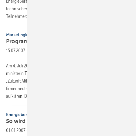
Energieberater SHK ihre Abschluss-Zertifikate überreicht. Frank Uhlig,
technischer Referent des Fachverbandes würdigte die Leis­tung der
Teilnehmer: In 100 Präsenzstunden
wurden...
Marketingkampagne
Programm wirbt für
Energieberater
15.07.2007
-
Am 4. Juli 2007 startete die baden-württembergische Umwelt­
ministerin Tanja Gönner (CDU) in Stuttgart das neue Programm
„Zukunft Altbau“. Das Programm will Wohnungs- und Hausbesitzer
firmenneutral über den Nutzen energieeffizienter Altbausanierung
aufklären. Damit die Sanierung
ganzheitlich...
Energieberatung
So wird man
Energieberater
01.01.2007
-
Wer Energieberater werden möchte, hat viele