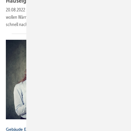
Hauseigentümern
20.08.2022
-
Eine Experten-Umfrage der dena zeigt: Hauseigentümer
wollen Wärmepumpen. Für die hohe Nachfrage muss das Angebot
schnell
nachziehen.
pathdoc - stock.adobe.com
Gebäude Energieberater