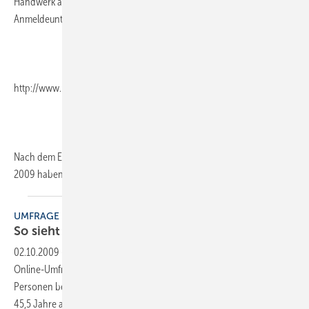
Handwerk an. Die Termine findet man ebenso wie die
Anmeldeunterlagen unter
http://www.honeywell-fachseminare.de
Nach dem Erfolg der Seminare für Gebäudeenergieberater im Jahr
2009 haben sich die
Hersteller...
UMFRAGE
So sieht der typische Energieberater
aus
02.10.2009
-
Die Fachzeitschrift Gebäude-Energieberater hat eine
Online-Umfrage unter Energieberatern durchgeführt, an der sich 773
Personen beteiligt haben. Der durchschnittliche Energieberater ist
45,5 Jahre alt und seit 5,33 Jahren in diesem Bereich tätig. Das Alter