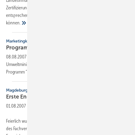
Landesinnung SHK Saarland Interesse an einer begleitenden
Zertifizierungsmaßnahme. Dies nicht zuletzt um sich durch ein
entsprechendes Qualitätssiegel von Mitbewerbern abheben zu
können.
Marketingkampagne
Programm wirbt für
Energieberater
08.08.2007
-
Am 4. Juli 2007 startete die baden-württembergische
Umweltministerin Tanja Gönner (CDU) in Stuttgart das neue
Programm “Zukunft
Altbau“.
Magdeburg
Erste Energieberater SHK
zertifiziert
01.08.2007
-
Feierlich wurde am 16. Juli im Rahmen der Mitgliederversammlung
des Fachverbandes den Teilnehmern des Pilotlehrgangs