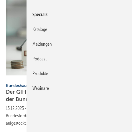
Specials
Kataloge
Meldungen
Podcast
Produkte
ijeab - stock.adobe.com
Bundeshaushalt 2024
Webinare
Der GIH reagiert auf den Haushaltsbeschluss
der
Bundesregierung
15.12.2023
-
Förderprogramme zur Gebäudesanierung bleiben, die
Bundesförderung für effiziente Gebäude wird aber nicht
aufgestockt. Das sagt GIH-Vorsitzender Bolln
dazu.