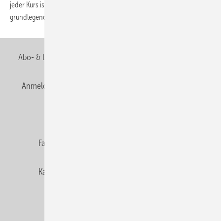
jeder Kurs ist für jeden geeignet. Dazu nachfolgend einige
grundlegende
Tipps.
Abo- & Leserservice
AGB
Alle Inhalte chronologisch
Anmelden
Anmeldung & Registrierung
Newsletter
Datenschutz
E-Paper
Editor's choice
Fachbeiträge
Gentner Verlag
Impressum
Karriere bei Gentner
Team
Mediaservice
Mitgliedschaften und Engagement