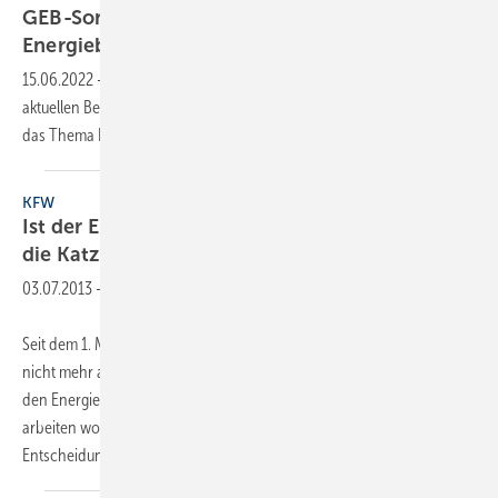
GEB-Sommerumfrage: Wie attraktiv ist
Energieberatung?
15.06.2022
-
Schwerpunkte der GEB-Sommerumfrage ist neben der
aktuellen Bestandsaufnahme zum Berufsfeld Energieberatung auch
das Thema Energieberatung und
Nachhaltigkeit.
KFW
Ist der Energieberater des Handwerks jetzt für
die
Katz?
03.07.2013
-
Seit dem 1. März dieses Jahres sind Energieberater des Handwerks
nicht mehr antragsberechtigt. Dabei haben viele Handwerksmeister
den Energieberater gemacht, weil sie mit der KFW Hand in Hand
arbeiten wollten. Wieder Mal eine einsame und folgenreiche
Entscheidung aus Berlin, wie auch
SBZ-Leser...