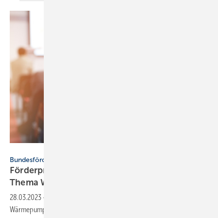
BillionPhotos.com – stock.adobe.com
Bundesförderung Aufbauprogramm Wärmepumpe
Förderprogramm zur Quali­fi­zie­rung zum
Thema
Wärmepumpe
28.03.2023
-
Mit der Bundesförderung Aufbauprogramm
Wärmepumpe (BAW) sollen Handwerker, TGA-Planer und