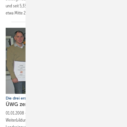
und seit 5,33 Jahren in diesem Bereich tätig. Das Alter verteilt sich von
etwa Mitte 20 bis
75...
Die drei ersten SHK-Unternehmer kommen aus dem Saarland
ÜWG zertifiziert
Energieberater
01.01.2008
-
Gleich bei der Konzeption der
Weiterbildungsmaßnahmen zum Energieberater SHK meldete die