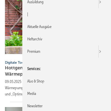
Ausbildung
|
Aktuelle Ausgabe
Heftarchiv
Premium
snapshotfreddy - stock.adobe.com
Digitale Tools
Hottgenroth Software: neu­er
Services
Wär­me­pum­pen-Be­ra­ter
Abo & Shop
09.05.2025
-
Die Hottgenroth Software AG hat eine Erweiterung zur
Wärmepumpen-Beratung für die Software-Lösungen „Energieberater“
Media
und
„Optimus“ veröffentlicht.
Newsletter