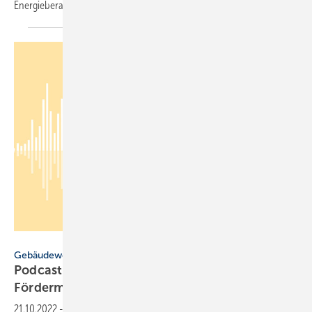
Energieberatende zum Thema Wärmepumpe qualifiziert
werden.
Getty Images
Gebäudewende
Podcast: Energieberatung ist mehr als
Fördermittelservice
21.10.2022
-
Hier unterhalten sich die Redakteur*innen des Gebäude-