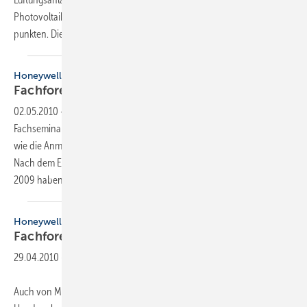
Photovoltaik-Eigenverbrauchslösungen können sie bei Kunden
punkten.
Die...
Honeywell
Fachforen für
Energieberater
02.05.2010
-
Auch von Mai bis Juli bietet Honeywell wieder
Fachseminare fürs SHK-Handwerk an. Die Termine findet man ebenso
wie die Anmeldeunterlagen unter www.honeywell-fachseminare.de.
Nach dem Erfolg der Seminare für Gebäudeenergieberater im Jahr
2009 haben sich die Hersteller Grundfos, Honeywell
und...
Honeywell
Fachforen für
Energieberater
29.04.2010
-
Auch von Mai bis Juli bietet Honeywell wieder Fachseminare fürs SHK-