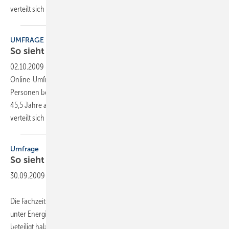
verteilt sich von etwa Mitte 20 bis
75...
UMFRAGE
So sieht der typische Energieberater
aus
02.10.2009
-
Die Fachzeitschrift Gebäude-Energieberater hat eine
Online-Umfrage unter Energieberatern durchgeführt, an der sich 773
Personen beteiligt haben. Der durchschnittliche Energieberater ist
45,5 Jahre alt und seit 5,33 Jahren in diesem Bereich tätig. Das Alter
verteilt sich von etwa Mitte 20 bis
75...
Umfrage
So sieht der typische Energieberater
aus
30.09.2009
-
Die Fachzeitschrift Gebäude-Energieberater hat eine Online-Umfrage
unter Energieberatern durchgeführt, an der sich 773 Personen
beteiligt haben. Der durchschnittliche Energieberater ist 45,5 Jahre alt