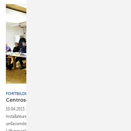
Foto: Centrosolar
FORTBILDUNG
Centrosolar bildet Energieberater
aus
10.04.2013
-
Die Energieeffizienz-Beratung eröffnet SHK-
Installateuren spannende neue Geschäftsfelder. Mit einer
umfassenden Energieberatung über eine effektive Beheizungsart,
Lüftungsanlagen mit Wärmerückgewinnung sowie innovative