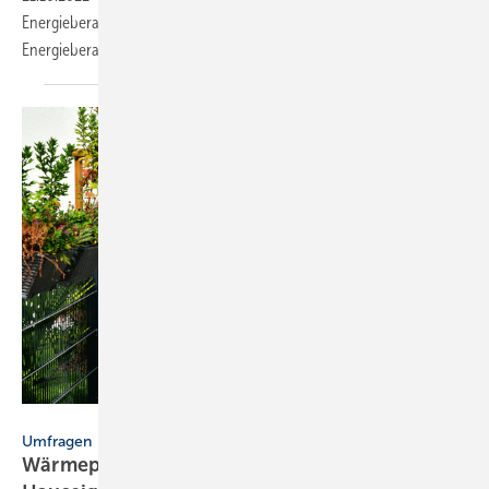
Energieberaters mit Expert*innen über Themen rund um
Energieberatung. Darum gehts in der aktuellen
Ausgabe.
Hermann – stock.adobe.com
Umfragen
Wärmepumpen: Hohe Nachfrage bei