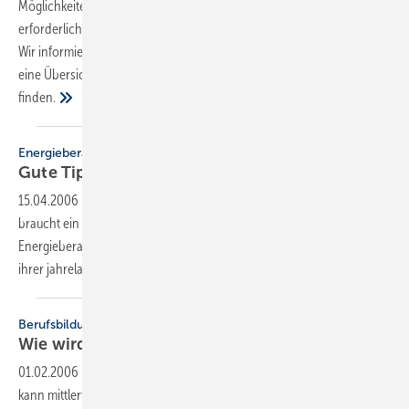
Möglichkeiten, sich ausbilden zu lassen. Dauer, Kosten, Ort und die
erforderlichen Vorkenntnisse — all das ist wichtig für die Kursauswahl.
Wir informieren, worauf Sie außerdem noch achten sollten und wo Sie
eine Übersicht mit den Angeboten von 82 Ausbildungsstätten
finden.
Energieberatung
Gute Tipps von alten
Hasen
15.04.2006
-
Um Gebäude richtig zu erfassen und gut zu beraten,
braucht ein Energieberater Erfahrung. Das war der Anlass für zwei
Energieberater, in einem Workshop Einsteigern Tipps und Tricks aus
ihrer jahrelangen Praxis zu
vermitteln.
Berufsbildung
Wie wird man
Energieberater?
01.02.2006
-
Wer sich zum Energieberater ausbilden lassen möchte,
kann mittlerweile aus zahlreichen Angeboten wählen. Doch nicht