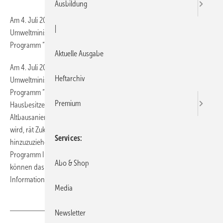
Ausbildung
Am 4. Juli 2007 startete die baden-württembergische
|
Umweltministerin Tanja Gönner (CDU) in Stuttgart das neue
Programm “Zukunft Altbau“.
Aktuelle Ausgabe
Am 4. Juli 2007 startete die baden-württembergische
Heftarchiv
Umweltministerin Tanja Gönner (CDU) in Stuttgart das neue
Programm “Zukunft Altbau“. Das Programm will Wohnungs- und
Premium
Hausbesitzer firmenneutral über den Nutzen energieeffizienter
Altbausanierung aufklären. Damit die Sanierung ganzheitlich gestaltet
wird, rät Zukunft Altbau, Gebäudeenergieberater im Vorfeld
Services
hinzuzuziehen. Um die Nachfrage nach ihnen zu erhöhen, bietet das
Programm Informationen für Altbaubesitzer an. Auch Energieberater
Abo & Shop
können das Angebot an ihre potenziellen Kunden weitergeben. Mehr
Informationen unter www.zukunftaltbau.de.
Media
Newsletter