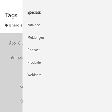
Teilen
Link kopieren
Specials
Tags
Kataloge
Energieberater
Programm
Meldungen
Abo- & Leserservice
AGB
Alle Inhalte chronologisch
Podcast
Anmelden
Anmeldung & Registrierung
Newsletter
Produkte
Datenschutz
E-Paper
Editor's choice
Webinare
Fachbeiträge
Gentner Verlag
Impressum
Karriere bei Gentner
Team
Mediaservice