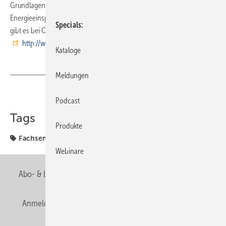
Grundlagen zur System-Hydraulik durch die VOB/DIN 18 380 und
Energieeinsparverordnung. Weitere Infos und Anmeldeunterlagen
Specials
gibt es bei Oventrop, Telefon (0 29 62) 82-0 und unter
http://www.oventrop.de.
Kataloge
Meldungen
Teilen
Link kopieren
Podcast
Tags
Produkte
Fachseminar
Firmen & Fakten
Firmen + Fakten
Webinare
Abo- & Leserservice
AGB
Alle Inhalte chronologisch
Anmelden
Anmeldung & Registrierung
Newsletter