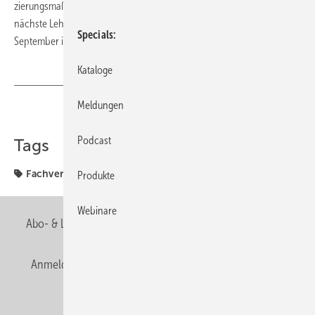
zierungsmaßnahmen des Fachverbandes erworben werden. Der
nächste Lehrgang des Fachverbandes findet vom 10. bis 22.
Specials
September in Leipzig statt.
Kataloge
Meldungen
Teilen
Link kopieren
Podcast
Tags
Fachverbände
Sachsen-Anhalt
Produkte
Webinare
Abo- & Leserservice
AGB
Alle Inhalte chronologisch
Anmelden
Anmeldung & Registrierung
Newsletter
Datenschutz
E-Paper
Editor's choice