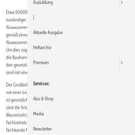
Ausbildung
Etwa 600000 Bürger sind im Freistaat Sachsen nach Erhebungen
|
zuständiger Behörden noch nicht an eine ordnungsgemäße
Abwasserentsorgung angeschlossen. Bis spätestens 2015 muss aber
Aktuelle Ausgabe
gemäß einer EU-Vorgabe auch die private dezentrale
Abwasserentsorgung entsprechend dem Stand der Technik erfolgen.
Heftarchiv
Um dies zügig zu unterstützen, fördert der Freistaat Sachsen jetzt auch
die Bauherren privater Kleinkläranlagen (KKA). Nur 4 % entsprechen
Premium
den gesetzlichen Anforderungen, d.h. nur ca. 7600 Kleinkläranlagen
sind mit einer biologischen Reinigungsstufe ausgerüstet.
Services
Der Großteil der Anlagen muss von einem Fachbetrieb saniert, bzw.
mit einer biologischen Stufe nachgerüstet werden. Diese Nachrüstung
Abo & Shop
ist gesetzlich verbindlich vorgeschrieben. Zwei- bis dreimal pro Jahr
sind die ­Anlagen durch einen Fachbetrieb zu warten. Die
Media
Wasserbehörden stellen Anforderungen an die Fachkunde des
Fachbetriebs. Diese Qualifikation muss nachgewiesen werden. Die
Newsletter
Fachkunde für die Wartung von Kleinkläranlagen kann durch Qua­li­