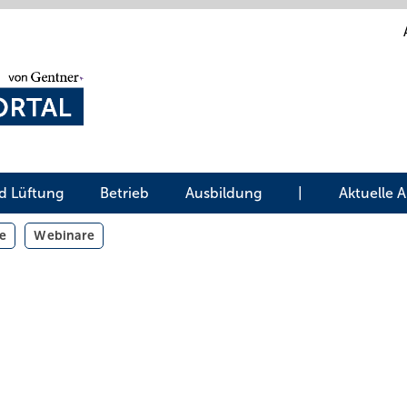
d Lüftung
Betrieb
Ausbildung
|
Aktuelle 
e
Webinare