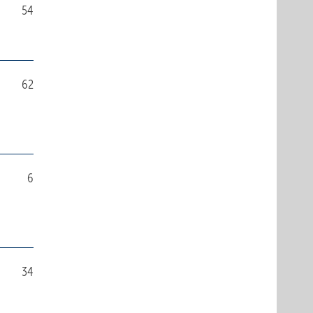
54
62
6
34