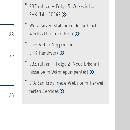
SBZ ruft an – Folge 5: Wie wird das
SHK-Jahr
2026?
Wera Adventskalender: die Schraub­
werk­statt für den
Pro­fi
28
Live-Video-Support im
SHK-Handwerk
32
SBZ ruft an – Folge 2: Neue Erkennt­
nisse beim
Wärme­pumpen­test
SFA Sanibroy: neue Web­site mit erwei­
terten
Services
26