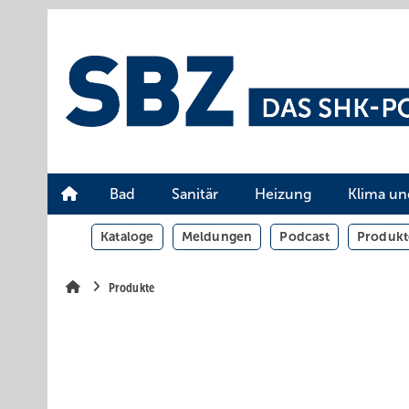
Springe
Springe
Springe
auf
auf
auf
Hauptinhalt
Hauptmenü
SiteSearch
Bad
Sanitär
Heizung
Klima un
Kataloge
Meldungen
Podcast
Produkt
Produkte