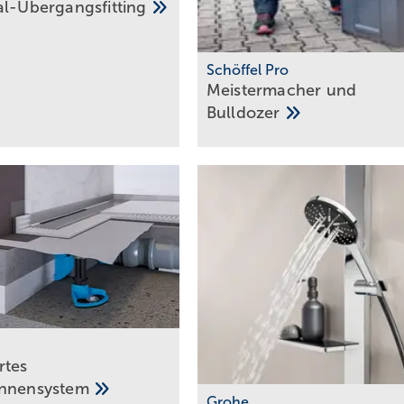
al-­Übergangsfitting
Schöffel Pro
Meistermacher und
Bull­dozer
rtes
innensystem
Grohe