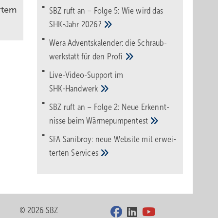
rtem
SBZ ruft an – Folge 5: Wie wird das
SHK-Jahr
2026?
Wera Adventskalender: die Schraub­
werk­statt für den
Pro­fi
Live-Video-Support im
SHK-Handwerk
SBZ ruft an – Folge 2: Neue Erkennt­
nisse beim
Wärme­pumpen­test
SFA Sanibroy: neue Web­site mit erwei­
terten
Services
© 2026 SBZ