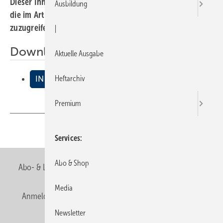
Dieser Inhalt liegt nur als PDF-Datei vor. Bitte öffnen Sie
Ausbildung
die im Artikel verlinkte Datei, um auf den Inhalt
zuzugreifen.
|
Downloads:
Aktuelle Ausgabe
Heftarchiv
IN DEN MUND GELEGT
Premium
Teilen
Link kopieren
Services
Abo & Shop
Abo- & Leserservice
AGB
Alle Inhalte chronologisch
Media
Anmelden
Anmeldung & Registrierung
Newsletter
Newsletter