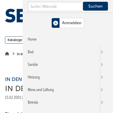
Springe
Springe
Springe
Search
auf
auf
auf
Hauptinhalt
Hauptmenü
SiteSearch
MENÜ
Home
Kataloge
Meldungen
Podcast
Produkte
Webin
Bad
In den Mund gelegt
Sanitär
Heizung
IN DEN MUND GELEGT
IN DEN MUND GELEGT
Klima und Lüftung
15.02.2001
|
Veröffentlicht in
Ausgabe 04-2001
|
Druckvorschau
Betrieb