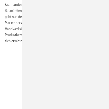
Fachhandelsschiene immer schwieriger der Billiganbieter-Allianz von
Baumärkten und Discountern entgegenzuwirken. ­Erfreulicherweise
geht nun der Trend aber wieder in Richtung Qualitätsprodukte. Die
Markenhersteller haben sich einiges einfallen lassen, damit die
Handwerksbetriebe wieder bessere Umsätze in diesem
Produktbereich erzielen können. Als effektivste Verkaufsförderung hat
sich erwiesen, wenn Sie Ihren Kunden probeduschen
lassen.