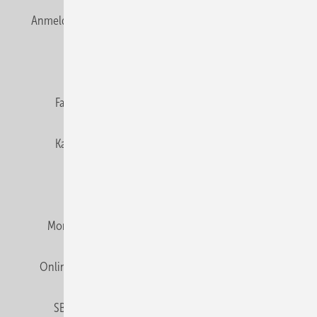
Anmelden
Anmeldung & Registrierung
Newsletter
Datenschutz
E-Paper
Editor's choice
Fachbeiträge
Gentner Verlag
Impressum
Karriere bei Gentner
Team
Mediaservice
Mitgliedschaften und Engagement
Montagezeiten Heizung
Montagezeiten Sanitär
Online Mediadaten
Privacy Manager
RSS-Feed
SBZ abonnieren
Veranstaltungen / Webinare