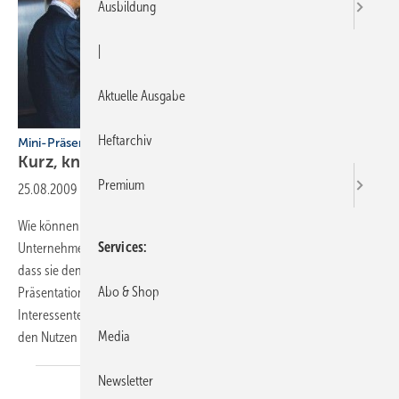
Ausbildung
|
Aktuelle Ausgabe
Heftarchiv
Mini-Präsentationen zur Auftragsgewinnung
Kurz, knackig und
überzeugend
Premium
25.08.2009
-
Wie können Chefs oder Meister in SHK-Handwerksbetrieben ihr
Services
Unternehmen einem potenziellen Kunden so überzeugend vorstellen,
dass sie den Auftrag gewinnen? Wichtig ist, dass derartige
Abo & Shop
Präsentationen möglichst kurz und knackig sind, damit die
Interessenten nicht über­fordert werden, sondern die Vorteile und
Media
den Nutzen für sich klar erkennen. Wir zeigen, wie das
geht.
Newsletter