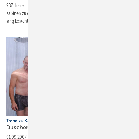
SBZ-Lesern ei­nen persönlichen Einblick in das Geschäft mit Infrarot-
Kabinen zu ­ermöglichen, ­können Sie dieses Produkt jetzt vier Wochen
lang ­kostenlos
testen.
Trend zu Kopfbrausen ungebrochen
Duscherlebnisse helfen besser zu
verkaufen
01.09.2007
-
Gerade im Brausensegment wurde es für die