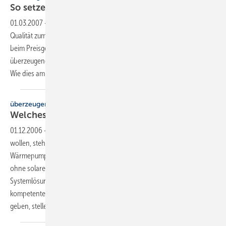
So setzen Sie Ihre Preise
durch
01.03.2007
-
Auch die Kunden von SHK-Betrieben wollen die beste
Qualität zum günstigsten Preis. Es ist deshalb erfolgsentscheidend,
beim Preisgespräch mit dem Kunden die eigenen Vorteile und ein
überzeugendes Preis-/Nutzenverhältnis anschaulich zu vermitteln.
Wie dies am besten gelingt, lesen Sie im folgenden
Beitrag.
überzeugen + verkaufen
Welches Heizgerät für welchen
Kunden?
01.12.2006
-
Hausbesitzer, die ihre Heizungsanlage modernisieren
wollen, stehen oftmals vor der “Qual der Wahl“: Öl, Gas, Pellets oder
Wärmepumpe? Niedertemperaturoder Brennwertkessel? Mit oder
ohne solare Unterstützung? Selten war das Angebot an
Systemlösungen so groß wie heute. SHK-Fachleute, die mit einer
kompetenten, individuellen Beratung ihren Kunden Orientierung
geben, stellen damit die Weichen für einen erfolgreichen
Auftrag.