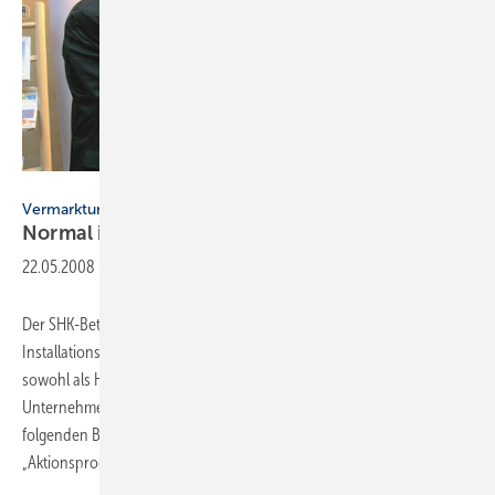
Stamos GmbH
Vermarktungsbeispiele des SHK-Betriebs Stamos
Normal ist nicht
genug
22.05.2008
-
Der SHK-Betrieb Stamos GmbH in Neuss hat sich vom klassischen
Installationsbetrieb zum vielseitigen Dienstleister gewandelt, der sich
sowohl als Handwerker als auch als Verkäufer versteht. Das
Unternehmen geht in Sachen Marketing viele Wege. Die drei
folgenden Beispiele zeigen einen Ausschnitt aus dem vielseitigen
„Aktionsprogramm“.