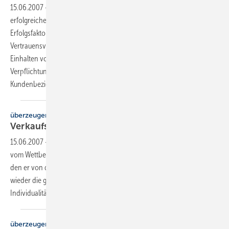
15.06.2007
-
Aus vielen langjährigen, engen Kundenkontakten von
erfolgreichen Verkäufern lassen sich folgende zentrale
Erfolgsfaktoren herausfiltern: das Aufbauen eines persönlichen
Vertrauensverhältnisses, das Anhören der Meinung des Kunden, das
Einhalten von Versprechen, ie Besessenheit, eingegangene
Verpflichtungen einzuhalten oder zu übertreffen. — Der Türöffner zur
Kundenbeziehung ist der überzeugende
Erstkontakt.
überzeugen + verkaufen
Verkaufsfördernde
Angebote
15.06.2007
-
Viele Angebote von SHK-Betrieben heben sich zu wenig
vom Wettbewerb ab. Sie verdeutlichen dem Kunden nicht den Nutzen,
den er von der Auftragserteilung hat. Die Angebotstexte sind immer
wieder die gleichen, die Angaben sind standardisiert, die
Individualität bleibt auf der
Strecke.
überzeugen + verkaufen