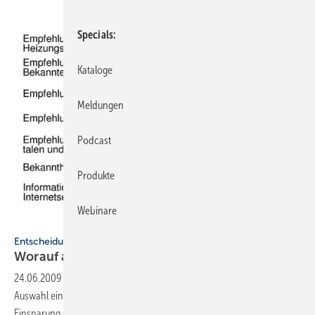
Specials
Kataloge
Meldungen
Podcast
Produkte
Webinare
Korehnke Kommunikation
Entscheidungskriterien bei Auswahl und Kauf
Worauf achtet der
Heizungskunde?
24.06.2009
-
Die wichtigsten Kriterien für die Deutschen bei der ­
Auswahl eines neuen Heizungssystems sind die Höhe der Heizkosten-
Einsparung (87 %) und die Umweltfreundlichkeit (83 %). Dies ist ein