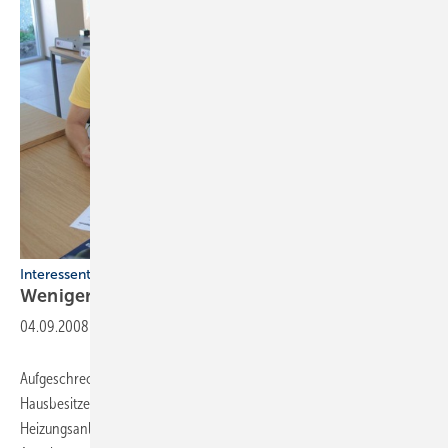
Interessenten-Anfragen effizienter prüfen und bearbeiten
Weniger Angebote, dafür mehr
Aufträge!
04.09.2008
-
Aufgeschreckt von den hohen Brennstoffpreisen, wollen viele
Hausbesitzer möglichst noch in diesem Jahr eine neue
Heizungsanlage haben. Sie überschwemmen die SHK-Betriebe mit