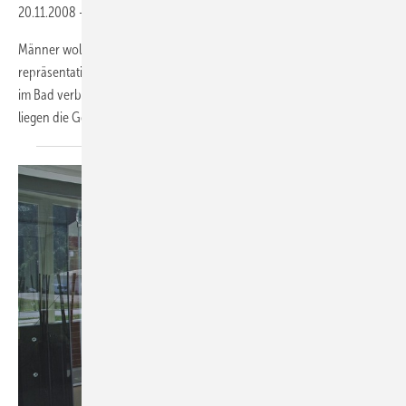
20.11.2008
-
Männer wollen sich im Bad in erster ­Linie wohlfühlen. Dies ergab eine
repräsentative Umfrage von Ideal ­Standard. Auch im Hinblick auf die
im Bad verbrachte Zeit oder den ­bevorzugten Stil der Badausstattung
­liegen die Geschlechter nicht weit ­voneinander
entfernt.