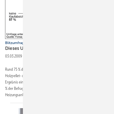
Blitzumfrage unter Haus- und Wohnungseigentümern
Dieses Umsatzpotenzial wartet auf
Sie
03.03.2009
-
Rund 75 % der Haus- und Wohnungseigentümer sehen Solarthermie-,
Holzpellet- oder Erdwärmeheizungen als lohnende Investition, so das
Ergebnis einer Forsa-Umfrage. Interessant fürs Heizungsgeschäft: 20
% der Befragten planen den Kauf einer regenerativen
Heizungsanlage.