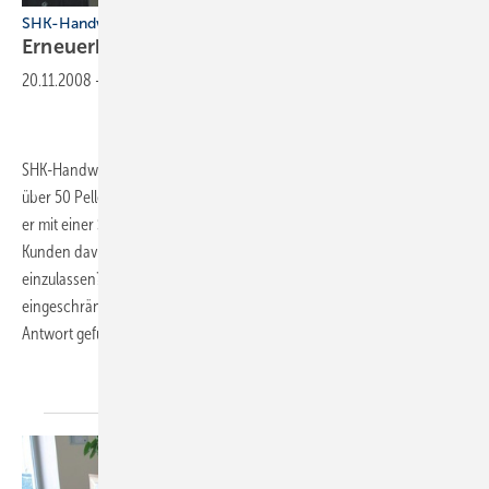
SHK-Handwerksbetrieb Sturm
Erneuerbare Heiztechnik erfolgreich
verkaufen
20.11.2008
-
SHK-Handwerksunternehmer Ulfried Sturm wird in diesem Jahr wohl
über 50 Pelletheizanlagen installieren – die meisten davon kombiniert
er mit einer Solar­thermieanlage. Doch wie überzeugt man seine
Kunden ­davon, sich auf die relativ hohen Investitionskosten ­
einzulassen? Anfangs war dies für Sturm sehr mühsam und nur ­
eingeschränkt erfolgreich. Inzwischen hat er aber eine passende
Antwort
gefunden.