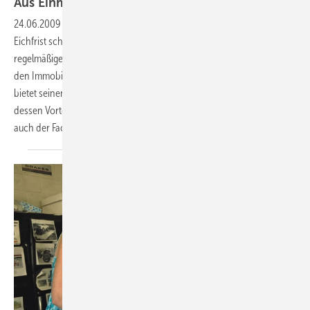
Aus Einmalgeschäft wird
Dauerauftrag
24.06.2009
-
Millionen Wasser- und Wärmezähler mit abgelaufener
Eichfrist schlummern in deutschen Haushalten. Obwohl der
regelmäßige Austausch verbindlich ­vorgeschrieben ist, wird er oft von
den Immobilien­besitzern aufgeschoben. Der SHK-Betrieb Leichum
bietet seinen Kunden deshalb den Allmess MietService an. Von
dessen Vorteilen profitieren aber nicht nur die Verbraucher, sondern
auch der
Fachhandwerker.