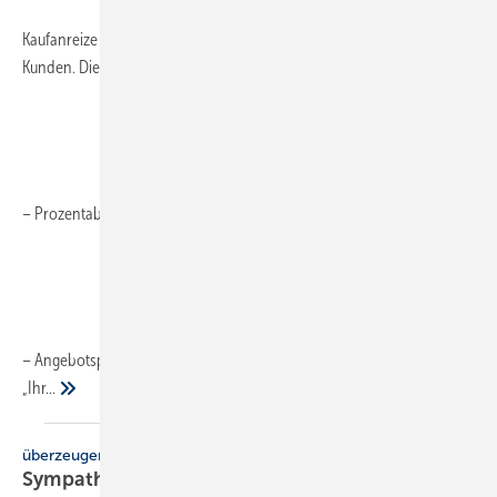
Kaufanreize in Form von Preisnachlässen wünschen sich immer mehr
Kunden. Diese Preisreduzierungswünsche sehen z.B. so aus:
– Prozentabschlag auf den Angebotspreis: „Ich möchte 10% Rabatt.“
– Angebotspreis wird nach unten auf einen glatten Betrag gedrückt:
„Ihr...
überzeugen + verkaufen
Sympathie
aufbauen