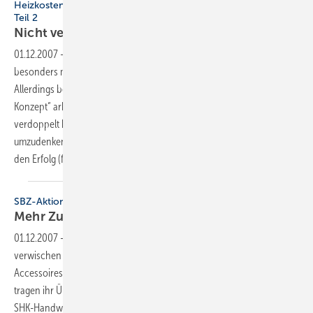
Heizkostenspar-Konzept: Aufträge, die richtig Laune machen,
Teil 2
Nicht verkaufen, sondern kaufen
lassen
01.12.2007
-
Mühe mit Aufträgen zur Heizungsmodernisierung,
besonders mit ertragreichen, haben noch viele Handwerksbetriebe.
Allerdings bestätigen SHK-Unternehmer, die mit dem „Heizkostenspar-
Konzept“ arbeiten, dass sich ihre Freude inzwischen mehr als
verdoppelt hat, genauso wie der Auftragswert. Wer bereit ist,
umzudenken und sein Handeln entsprechend zu ändern, der kann
den Erfolg (fast) nicht
verhindern.
SBZ-Aktion: Jetzt vier Wochen kostenlos testen
Mehr Zusatzumsatz mit
Infrarotkabinen
01.12.2007
-
Die Konturen angestammter Geschäftsbereiche ­
verwischen immer mehr. Aldi, Lidl & Co. bieten ­Armaturen und Bad-
Accessoires, Drogeriemärkte handeln mit Badmöbeln. Die Baumärkte
tragen ihr Übriges zur Verschärfung des Wettbewerbs bei. Doch auch
SHK-Handwerksbetriebe können ihre Geschäftsfelder erweitern. Um