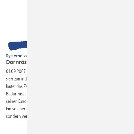
Systeme zur kontrollierten Wohnraumlüftung
Dornröschenschlaf
01.09.2007
-
Wer am Markt bestehen will, muss wachsen oder darf
sich zumindest nicht rückwärts ­orientieren. Innovationsmarketing
lautet das Zauberwort, und das bedeutet kurz gefasst: Kenne die
Bedürfnisse Deiner Kunden! Denn wer die Wünsche und Probleme
seiner Kunden kennt, nimmt die Rolle eines kompetenten Partners ein.
Ein solcher Partner reagiert nicht nur souverän auf Kundenfragen,
sondern ­versetzt sich aktiv in dessen
Situation.