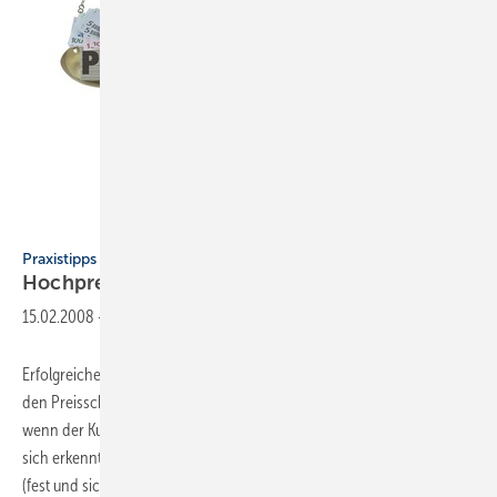
Praxistipps für SHK-Handwerker
Hochpreisig
verkaufen
15.02.2008
-
Erfolgreiche Handwerker wissen, dass sie am Anfang der Beratung
den Preisschock beim Kunden unbedingt vermeiden müssen. Erst
wenn der Kunde den Nutzen von Produkt, Handwerksleistung etc. für
sich erkennt, bekommt „Ihr“ Preis den richtigen Stellenwert und kann
(fest und sicher) genannt
werden.