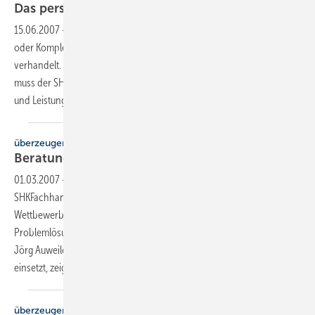
Das persönliche
Verkaufsgespräch
15.06.2007
-
Egal ob Neu- oder Altkunde, egal ob Thermostatventil
oder Komplettbad: alles wird heutzutage preislich verglichen und
verhandelt. Um den Preis aus der ersten Schusslinie zu bekommen,
muss der SHK-Handwerker argumentieren. Er muss Produktmerkmale
und Leistungen in Vorteile und Nutzen für den Kunden
umzusetzen.
überzeugen + verkaufen
Beratungs- und Systemkompetenz
steigern
01.03.2007
-
Erfolgreiche Marktbearbeitung durch das
SHKFachhandwerk findet auf mehreren Ebenen statt. Um sich vom
Wettbewerb abzuheben, ist ein Plus bei Beratungsqualität und
Problemlösungskompetenz wichtig. Wie Kundendienst-Gruppenleiter
Jörg Auweiler dafür die Marketinghilfen vom Pumpenspezialisten Wilo
einsetzt, zeigt der folgende
Beitrag.
überzeugen + verkaufen