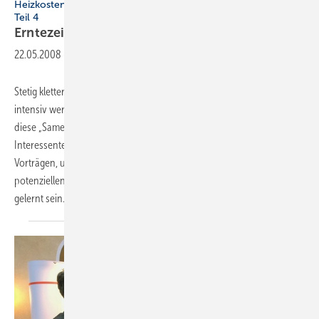
Heizkostenspar-Konzept: Aufträge, die richtig Laune machen,
Teil 4
Erntezeit im
Heizungsbau
22.05.2008
-
Stetig kletternde Brennstoffpreise, höhere staatliche Förderungen,
intensiv werbende Hersteller mit unterschiedlichen Wärmequellen –
diese „Samen“ treiben in den Verbrauchern. Immer mehr
Interessenten fragen bei Handwerkern an oder kommen zu
Vorträgen, um sich über eine neue Heizungsanlage zu informieren. Die
potenziellen Kunden sind „erntereif“. Doch ertragreiches Ernten will
gelernt
sein.