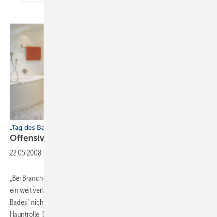
„Tag des Bades“ 2008
Offensive Badprofis machen
mit
22.05.2008
-
„Bei Branchenauftritten ist der Einzelne immer nur ­Statist“ – so lautet
ein weit verbreitetes Vorurteil, das auf den bundesweiten „Tag des
Bades“ nicht zutrifft. Denn hier spielt der einzelne Betrieb sogar die
Haupt­rolle. Der folgende Beitrag informiert über das ­„Drehbuch“ und