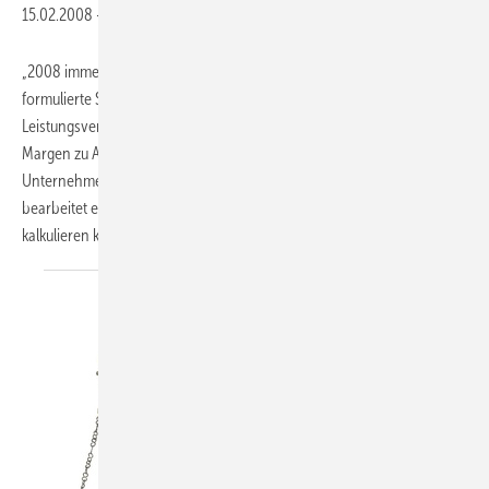
15.02.2008
-
„2008 immer ertragreich und dabei so ausgelastet sein wie 2007“ – so
formulierte SHK-Handwerker Theo Erhardt seinen Neujahrs-Wunsch.
Leistungsverzeichnisse ausfüllen und hoffen, dass es mit knappen
Margen zu Aufträgen kommt, gibt es bei ihm nicht mehr. Seit der SHK-
Unternehmer das „Heizkostenspar-Konzept“ für sich entdeckt hat,
bearbeitet er nur noch Anfragen, die er mit ordentlichen Erträgen
kalkulieren kann. Und dies mit wachsendem
Erfolg.