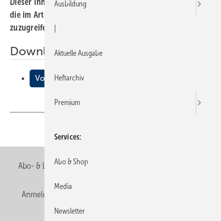
Dieser Inhalt liegt nur als PDF-Datei vor. Bitte öffnen Sie
Ausbildung
die im Artikel verlinkte Datei, um auf den Inhalt
zuzugreifen.
|
Downloads:
Aktuelle Ausgabe
Heftarchiv
Von Messeskat und Maurern
Premium
Teilen
Link kopieren
Services
Abo & Shop
Abo- & Leserservice
AGB
Alle Inhalte chronologisch
Media
Anmelden
Anmeldung & Registrierung
Newsletter
Newsletter