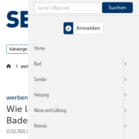
Springe
Springe
Springe
Search
auf
auf
auf
Hauptinhalt
Hauptmenü
SiteSearch
MENÜ
Home
Kataloge
Meldungen
Podcast
Produkte
Webin
Bad
werben + beraten
Sanitär
Heizung
werben + beraten
Wie leben die Deutschen im
Klima und Lüftung
Badezimmer?
Betrieb
15.02.2001
|
Veröffentlicht in
Ausgabe 04-2001
|
Druckvorschau