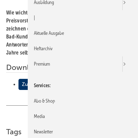
Ausbildung
Wie wichtig und ausschlaggebend sind die
|
Preisvorstellungen des Kunden? Welche Kriterien
zeichnen einen guten Badverkäufer aus? Was erwarten
Aktuelle Ausgabe
Bad-Kunden und lassen sie sich begeistern? Klare
Antworten auf diese Fragen bietet unser Autor, der viele
Heftarchiv
Jahre selbst im Bäderverkauf aktiv war.
Premium
Downloads:
Zufriedene Kunden? Bitte nicht!
Services
Abo & Shop
Media
Teilen
Link kopieren
Tags
Newsletter