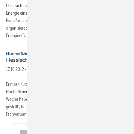
Dass sich mit einfachen Maßnahmen in Haus und Wohnung viel
Energie einsparen lässt, zeigen Handwerksbetriebe der Innung
Frankfurt auf der main-klima am 19. und 20. April. Zum ersten Mal
organisiert die Innung diese Aktionstage rund um die Themen
Energieeffizienz, sauberes Trinkwasser
und...
Hocheffizienzpumpen
Hessisches Förderprogramm gut
angelaufen
17.10.2012
-
Erst seit Kurzem gilt das hessische Förderprogramm „10000
Hocheffizienzpumpen“. Und das Interesse ist groß. „In der ersten
Woche haben bereits über 3000 Eigenheimbesitzer einen Antrag
gestellt“, berichtete Manfred Hertle van Amen, Geschäftsführer des
Fachverbandes während eines
Pressegesprächs...