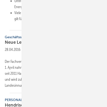
Umfrage zeigt regionale Unterschiede bei der Wahl von
Energiesparmaßnahmen
Viele Wege führen beim Thema Energiesparen zum Ziel – das
gilt für den Verbraucher und auch für
Immobilien
Geschäftsstelle
Neue
Leitung
28.04.2016
-
Der Fachverband SHK Hessen hat einen neuen Geschäftsführer. Zum
1. April nahm Björn Hendrischke seine Tätigkeit auf. Der Volljurist ist
seit 2011 Hauptgeschäftsführer der Kreishandwerkerschaft Gießen
und wird zukünftig auch die Geschicke des Fachverbands leiten.
Landesinnungsmeister
Jürgen...
PERSONALIE
Hendrischke ist Geschäftsführer des FV SHK