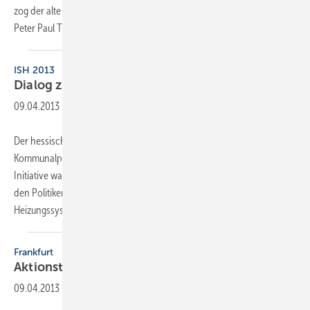
zog der alte und zugleich neue Obermeister der Innung Frankfurt,
Peter Paul Thoma. Er wurde
auf...
ISH 2013
Dialog zwischen Politik und
Fachhandwerk
09.04.2013
-
Der hessische Fachverband lud anlässlich der Messe ISH Landes- und
Kommunalpolitiker zu begleiteten Messerundgängen ein. Ziel der
Initiative war es, den Dialog von Politik und Handwerk zu fördern und
den Politikern die Gelegenheit zu geben, sich über innovative
Heizungssysteme, die
Nutzung...
Frankfurt
Aktionstage der
Innung
09.04.2013
-