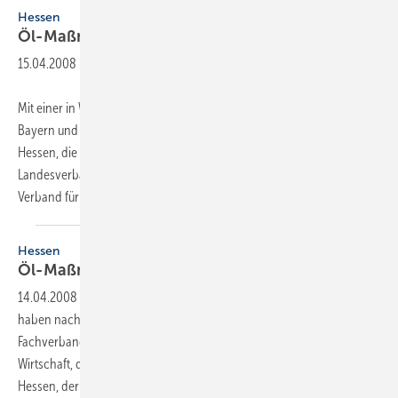
Hessen
Öl-Maßnahmenpaket
besiegelt
15.04.2008
-
Mit einer in Wiesbaden unterzeichneten Erklärung haben nach
Bayern und Nordrhein-Westfalen nun auch der Fachverband SHK
Hessen, die Landesministerien für Umwelt und Wirtschaft, der
Landesverband des Schornsteinfegerhandwerks Hessen, der
Verband für Energiehandel Südwest-Mitte,
der...
Hessen
Öl-Maßnahmenpaket
besiegelt
14.04.2008
-
Mit einer in Wiesbaden unterzeichneten Erklärung
haben nach Bayern und Nordrhein-Westfalen nun auch der
Fachverband SHK Hessen, die Landesministerien für Umwelt und
Wirtschaft, der Landesverband des Schornsteinfegerhandwerks
Hessen, der Verband für Energiehandel Südwest-Mitte, der