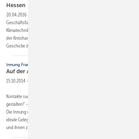
Hessen
20.04.2016
-
Am 1. April übernahm Björn Hendrischke (40) die
Geschäftsführung des Fachverbandes Sanitär-, Heizungs-, und
Klimatechnik Hessen. Der Volljurist ist seit 2011 Hauptgeschäftsführer
der Kreishandwerkerschaft Gießen und wird zukünftig auch die
Geschicke des Fachverbands
leiten.
Innung Frankfurt
Auf der Ausbildungsmesse
aktiv
15.10.2014
-
Kontakte suchen und nutzen – das eigene Leben erfolgreich
gestalten!“ – so lautet das Motto der Frankfurter Ausbildungsmesse.
Die Innung war mit einem eigenen Stand vertreten. „Die Messe ist eine
ideale Gelegenheit, mit jungen Menschen ins Gespräch zu kommen
und ihnen zu vermitteln,
wie...