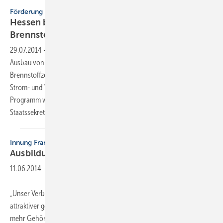
Förderung
Hessen bezuschusst
Brennstoffzellen-Heizanlagen
29.07.2014
-
Das Hessische Wirtschaftsministerium fördert den
Ausbau von Kraft-Wärme-Kopplungs-Anlagen KWK mit
Brennstoffzellen, die in Unternehmen und Privathaushalten zur
Strom- und Wärmeversorgung eingesetzt werden. Mit dem neuen
Programm werden nach Angaben von Mathias Samson,
Staatssekretär im
Hessischen...
Innung Frankfurt
Ausbildungsbetriebe finanziell
unterstützt
11.06.2014
-
„Unser Verband ist in den vergangenen vier Jahren moderner und
attraktiver geworden, und wir konnten unseren Belangen und Zielen
mehr Gehör in der Öffentlichkeit verschaffen.“ Diese positive Bilanz