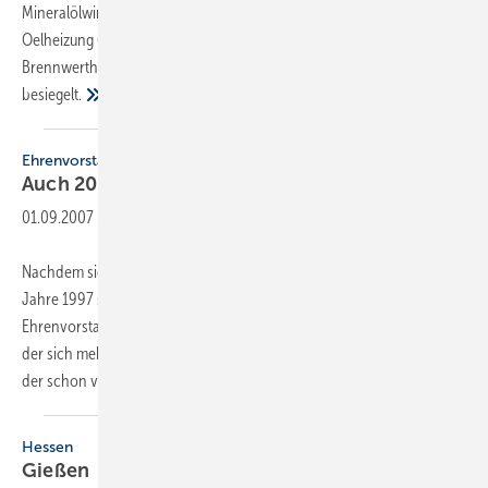
Mineralölwirtschaftsverband und das Institut für wirtschaftliche
Oelheizung (IWO) ein Maßnahmenpaket zur Verbreitung der Öl-
Brennwertheizung und von Heizöl EL schwefelarm in Hessen
besiegelt.
Ehrenvorstand
Auch 2007 auf großer
Fahrt
01.09.2007
-
Nachdem sich der Vorstand im Fachverband des SHK Hessen im
Jahre 1997 stark verjüngt hat und somit viele Kollegen in den
Ehrenvorstand gewählt wurden, hat sich ein Freundeskreis gebildet,
der sich mehrmals im Jahr mit den Ehefrauen sowie den Ehefrauen
der schon verstorbenen Kollegen zu
einem...
Hessen
Gießen