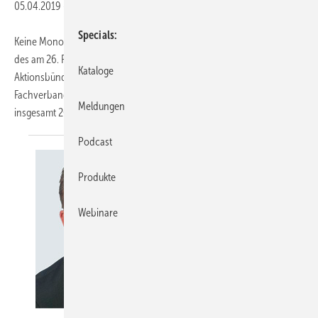
05.04.2019
-
Specials
Keine Monopole in der Wärmeversorgung – dies ist das erklärte Ziel
des am 26. Februar in Wiesbaden gegründeten „Hessischen
Kataloge
Aktionsbündnisses für unabhängiges Heizen“. Gemeinsam mit dem
Fachverband Sanitär-, Heizungs- und Klimatechnik Hessen wollen
Meldungen
insgesamt 26 Unternehmen, Verbände
und...
Podcast
Produkte
Webinare