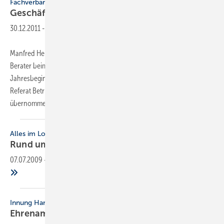
Fachverband
Geschäftsführung mit Hertle van
Amen
30.12.2011
-
Manfred Hertle van Amen war seit 1998 als betriebswirtschaftlicher
Berater beim Fachverband SHK NRW tätig. Nach 14 Jahren hat er zum
Jahresbeginn beim hessischen Schwesterverband in Gießen das
Referat Betriebswirtschaft und die stellvertretende Geschäftsführung
übernommen und soll zu
einem...
Alles im Lot
Rund um Beiträge und
Abwrackprämie
07.07.2009
-
Innung Hanau
Ehrenamtsträger
geehrt