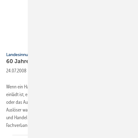
Landesinnungsmeister Hagemann feierlich verabschiedet
60 Jahre Fachverband
Hessen
24.07.2008
-
Wenn ein Handwerksverband zu einer „akademischen Feierstunde“
einlädt ist, es schon etwas Besonderes. Ob der runde Geburtstag
oder das Ausscheiden von Landesinnungsmeister Rainer Hagemann
Auslöser waren, bleibt letztlich gleich. Vertreter aus Industrie, Politik
und Handel trafen sich in Wiesbaden, um sich am Ort der
Fachverbandsgründung ein Stelldichein zu
geben.