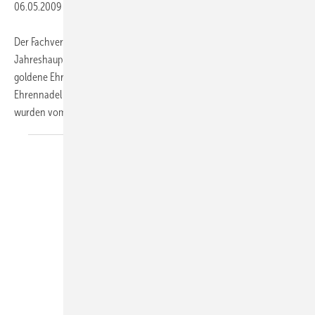
06.05.2009
-
Der Fachverband Hessen verlieh anlässlich der
Jahreshauptversammlung der Innung Hanau am 23. März 2009 die
goldene Ehrennadel an Obermeister Peter Emmerich und die silberne
Ehrennadel an seinen Stellvertreter René Collas. Die Ehrungen
wurden vom stellvertretenden Landesinnungsmeister
Volker...