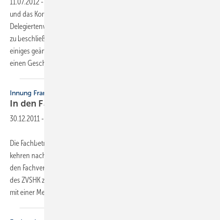
11.07.2012
-
Änderungen im Personalbereich, der Haushaltsplan 2013
und das Kompetenz-Zentrum: Bei Obermeister- und
Delegiertenversammlungen hatten die Vertreter der Innungen einiges
zu beschließen. Und auch personell hat sich beim Fachverband
einiges geändert. So gibt es mit Manfred Hertle van Amen nun wieder
einen
Geschäftsführer.
Innung Frankfurt
In den Fachverband
zurück
30.12.2011
-
Die Fachbetriebe der Innung Sanitär Heizung Klima Frankfurt am Main
kehren nach vier Jahren Abstinenz mit Wirkung zum 1. Januar 2012 in
den Fachverband SHK Hessen und damit in die Gesamtorganisation
des ZVSHK zurück. Diese Entscheidung trafen die Innungsmitglieder
mit einer Mehrheit von
85...