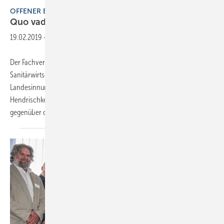
Bilder: FV SHK Hessen
OFFENER BRIEF
Quo vadis,
Sanitärwirtschaft?
19.02.2019
-
Der Fachverband SHK Hessen hat sich mit einem offenen Brief an die
Sanitärwirtschaft gewendet. In dem Schreiben mahnen
Landesinnungsmeister Uwe Loth und Geschäftsführer Björn
Hendrischke die Einhaltung von Qualitäts- und Lieferstandards
gegenüber dem hessischen SHK-Handwerk an. Die SBZ
druckt...