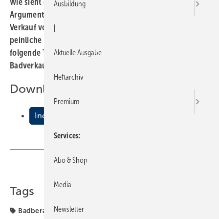
Wie sieht eine individuelle Badberatung aus? Mit welchen
Ausbildung
Argumenten lassen sich Umsatzchancen durch den
Verkauf von Urinalen und Bidets nutzen, ohne daß eine
|
peinliche Situation entsteht? Antworten darauf bietet der
folgende Textauszug aus dem brandneuen “Kursbuch
Aktuelle Ausgabe
Badverkauf” (siehe Kasten).
Heftarchiv
Downloads:
Premium
Individuelle Badberatung
Services
Abo & Shop
Teilen
Link kopieren
Media
Tags
Newsletter
Badberatung
bav - beraten ausstellen verkaufen