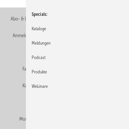
Specials
Abo- & Leserservice
AGB
Alle Inhalte chronologisch
Kataloge
Anmelden
Anmeldung & Registrierung
Newsletter
Meldungen
Datenschutz
E-Paper
Editor's choice
Podcast
Fachbeiträge
Gentner Verlag
Impressum
Produkte
Karriere bei Gentner
Team
Mediaservice
Webinare
Mitgliedschaften und Engagement
Montagezeiten Heizung
Montagezeiten Sanitär