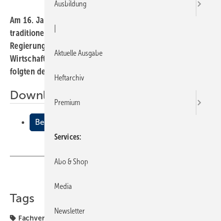
Ausbildung
Am 16. Januar bat der Fachverband NRW zu seinem
|
traditionellen Neujahrsempfang in die Festräume des
Regierungspräsidiums in Düsseldorf. Rund 240 Gäste aus
Aktuelle Ausgabe
Wirtschaft, Politik, Industrie, Handwerk und Handel
folgten der Einladung und hörten nicht nur Positives.
Heftarchiv
Downloads:
Premium
Bef√§higungsnachweis hat Zukunft
Services
Abo & Shop
Teilen
Link kopieren
Media
Tags
Newsletter
Fachverband
Nordrhein-Westfalen
Zukunft