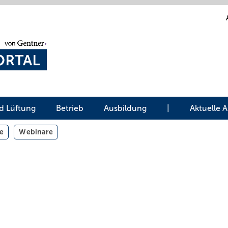
d Lüftung
Betrieb
Ausbildung
|
Aktuelle 
e
Webinare