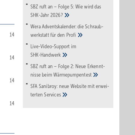
SBZ ruft an – Folge 5: Wie wird das
SHK-Jahr
2026?
Wera Adventskalender: die Schraub­
14
werk­statt für den
Pro­fi
Live-Video-Support im
SHK-Handwerk
14
SBZ ruft an – Folge 2: Neue Erkennt­
nisse beim
Wärme­pumpen­test
14
SFA Sanibroy: neue Web­site mit erwei­
terten
Services
14