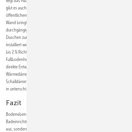
liegt das Haarsieb, das sich zur Reinigung entnehmen lässt. Alternativ
gibt es auch eine fest verschraubbare Abdeckung in Edelstahl für den
öffentlichen Bereich. Die Verlegung der Dusch­entwässerung in die
Wand bringt noch weitere Vorteile für den Duschplatz. Es entsteht ein
durchgängiger Boden ohne störende Unterbrechungen. So können
Duschen zum Beispiel an frei im Raum platzierten Trennwänden
installiert werden. Am Boden muss grundsätzlich nur ein Gefälle von 1
bis 2 % Richtung Wandablauf etabliert werden. Weiterer Nebeneffekt:
Fußbodenheizungen sind einfacher zu verwirklichen. Durch die
direkte Entwässerung in die Vorwand wird zudem die Trittschall- und
Wärmedämmung nicht unterbrochen. Das garantiert eine sichere
Schalldämmung. Dazu wurden die Duschelemente im Gesamtsystem
in unterschiedlichen Bausituationen geprüft.
Fazit
Bodenebene Duschen zählen heute fast schon zum Standard in der
Badeinrichtung oder -modernisierung. Sie sehen nicht nur eleganter
aus, sondern sind auch ein Schritt hin zu einem Bad ohne