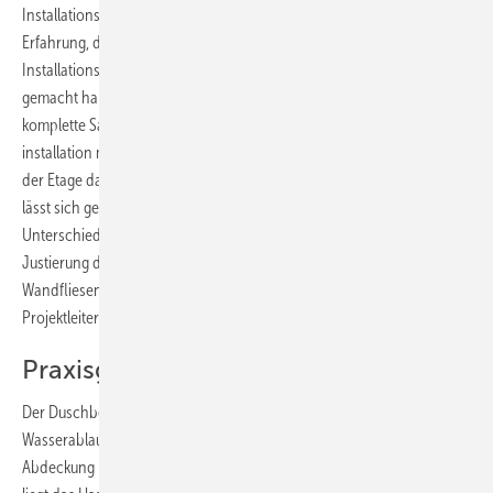
Installationsaufwand beim Einbau einer bodenebenen Dusche. Eine
Erfahrung, die auch die Mitarbeiter der ausführenden
Installationsfirma Friedrich Morsch aus Eppelheim bei Heidelberg
gemacht haben. Das Unternehmen war im ersten Bauabschnitt für die
komplette Sanitär­installation verantwortlich. Neben der Vor­wand­
installation mit dem Duofix-System kam im Steigstrang Mapress und in
der Etage das Pushfit-Stecksystem zum Einsatz. „Das Duschelement
lässt sich genauso einfach montieren wie ein WC-Element. Die
Unterschiede beschränken sich in erster Linie auf die exakte
Justierung des Dichtflansches und die Anpassung an das Niveau der
Wandfliesendicke mithilfe des Sichtrahmens“, so Gerhard Koch,
Projektleiter bei der Morsch Sanitär-Technik.
Praxisgerechte Technik
Der Duschbenutzer sieht vom Duschelement mit integriertem
Wasserablauf nur eine Abdeckplatte, die es in vier Varianten gibt. Die
Abdeckung kann mit einem Handgriff abgenommen werden. Dahinter