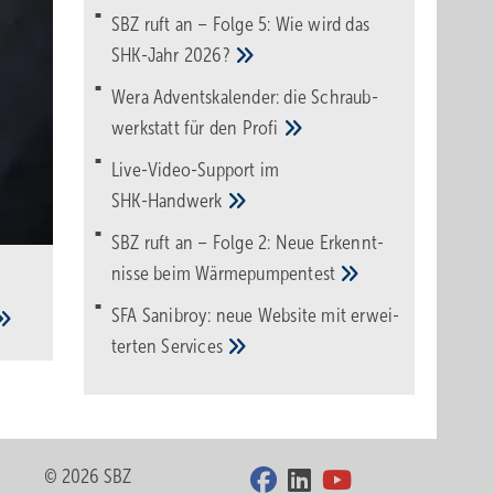
SBZ ruft an – Folge 5: Wie wird das
SHK-Jahr
2026?
Wera Adventskalender: die Schraub­
werk­statt für den
Pro­fi
Live-Video-Support im
SHK-Handwerk
SBZ ruft an – Folge 2: Neue Erkennt­
nisse beim
Wärme­pumpen­test
SFA Sanibroy: neue Web­site mit erwei­
terten
Services
© 2026 SBZ