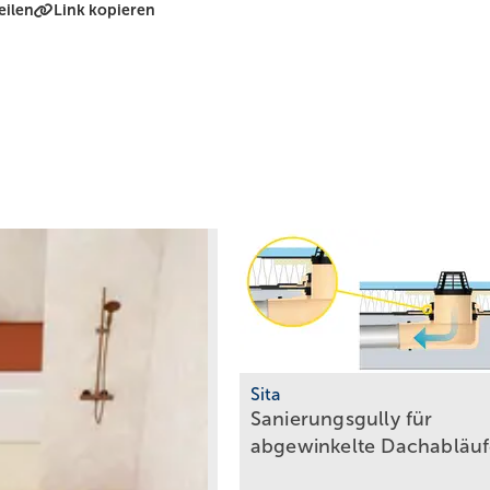
eilen
Link kopieren
Sita
Sanierungsgully für
abgewinkelte
Dachabläu