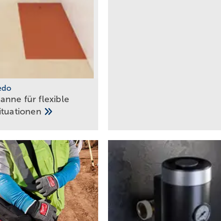
nedo
nne für flexible
ituationen