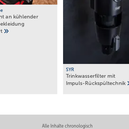
ee
nt an kühlender
bekleidung
rt
SYR
Trinkwasserfilter mit
Impuls-Rückspültechnik
Alle Inhalte chronologisch