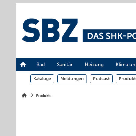
Springe
Springe
Springe
auf
auf
auf
Hauptinhalt
Hauptmenü
SiteSearch
Bad
Sanitär
Heizung
Klima un
Kataloge
Meldungen
Podcast
Produkt
Produkte