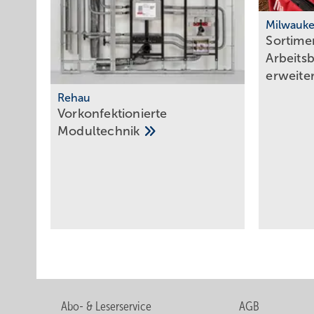
Milwauk
Sortime
Arbeits
erweite
Rehau
Vorkonfektionierte
Modultechnik
Abo- & Leserservice
AGB