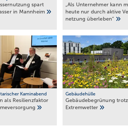
sernutzung spart
„Als Unternehmer kann 
as­ser in
Mann­heim
heute nur durch ak­ti­ve V
net­zung
über­le­ben“
tarischer Kaminabend
Gebäudehülle
 als Resilienz­fak­tor
Gebäude­be­grü­nung trotz
me­ver­sor­gung
Ex­trem­wet­ter