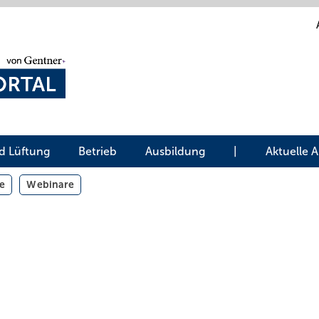
d Lüftung
Betrieb
Ausbildung
|
Aktuelle 
e
Webinare