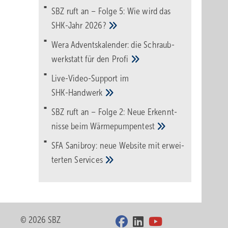
SBZ ruft an – Folge 5: Wie wird das
SHK-Jahr
2026?
Wera Adventskalender: die Schraub­
werk­statt für den
Pro­fi
Live-Video-Support im
SHK-Handwerk
SBZ ruft an – Folge 2: Neue Erkennt­
nisse beim
Wärme­pumpen­test
SFA Sanibroy: neue Web­site mit erwei­
terten
Services
© 2026 SBZ