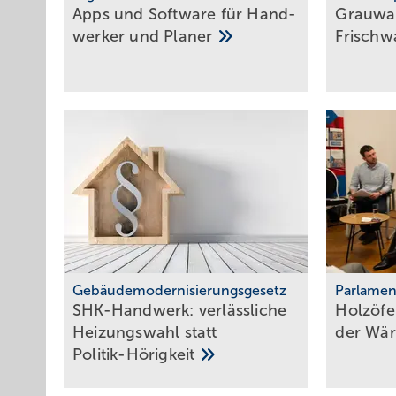
Apps und Soft­ware für Hand­
Grauwas
werker und
Planer
Frisch­w
Gebäudemodernisierungsgesetz
Parlamen
SHK-Handwerk: ver­läss­li­che
Holzöfen
Hei­zungs­wahl statt
der
Wär
Po­li­tik-Hö­rig­keit