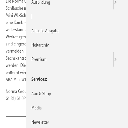
Die Norma Group hat eine neue Schlauchschelle für dünnwandige
Ausbildung
Schläuche mit kleinen Durchmessern auf den Markt gebracht. Die ABA
Mini W1-Schelle verfügt über ein Band aus vorverzinktem Stahl und
|
eine Kombi-Kreuzschlitz-Schraube. Dadurch wird sie
widerstandsfähiger gegen Korrosion und kann mit unterschiedlichen
Aktuelle Ausgabe
Werkzeugen montiert werden. Die Bandenden der ABA Mini-Schelle
sind eingerollt, um Beschädigungen an den Schläuchen zu
Heftarchiv
vermeiden. Das profilierte Bandende sorgt für sicheren Sitz. Die
Sechskantschraube kann mit einem Gelenk-Steckschlüssel angezogen
Premium
werden. Die Mutter sitzt fest in einer Lasche, auch wenn die Schraube
entfernt wird. Die neue Schlauchschelle ersetzt die Vorgängermodelle
Services
ABA Mini W1 und ABA Mini SM W1.
Norma Group · 63477 Maintal · Telefon (0 61 81) 61 02-0 · Telefax (0
Abo & Shop
61 81) 61 02-76 43 ·
https://www.normagroup.com/global/de
Media
Newsletter
Teilen
Link kopieren