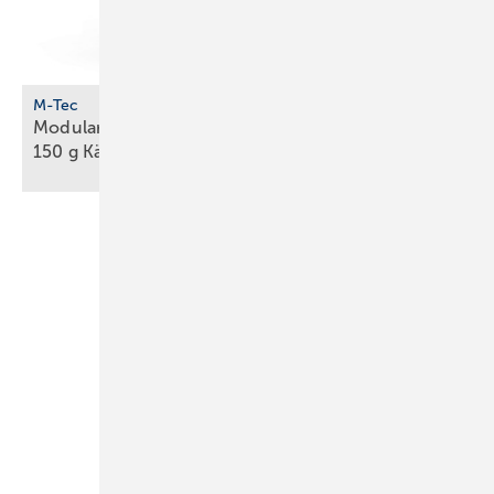
M-Tec
Modulare Propan-Wärmepumpe unter
150 g Kältemittel für
Innenaufstellung