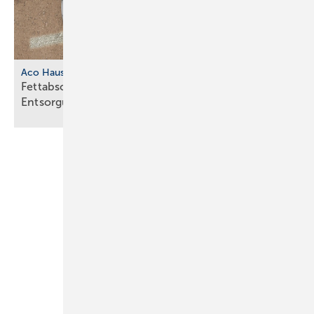
Aco Haustechnik
Fettabscheider mit separatem
Entsorgungsschacht