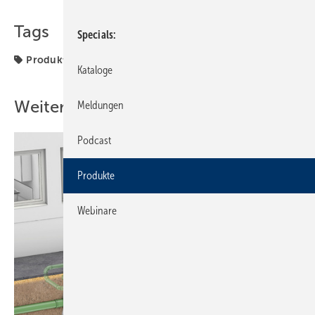
Tags
Specials
Produkte
Kataloge
Weitere Inhalte
Meldungen
Podcast
Produkte
Webinare