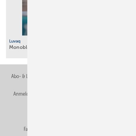
Luvaq
Monoblock-Klimagerät ohne
Außeneinheit
Abo- & Leserservice
AGB
Alle Inhalte chronologisch
Anmelden
Anmeldung & Registrierung
Newsletter
Datenschutz
E-Paper
Editor's choice
Fachbeiträge
Gentner Verlag
Impressum