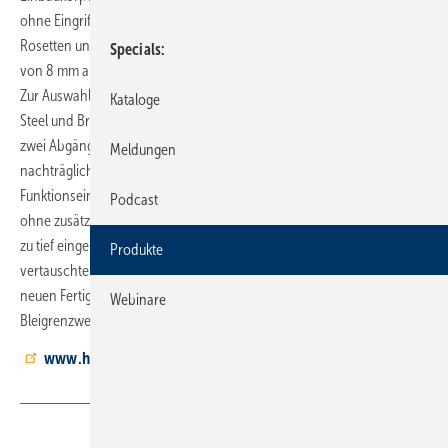
ohne Eingriffe in Wand oder Installation montieren lassen. Die
Rosetten und Bedien­elemente weisen eine reduzierte Plattenstärke
Specials
von 8 mm auf und sind in runder sowie eckiger Ausführung erhältlich.
Zur Auswahl stehen vier Farbvarianten: Chrom, Matt Black, Brushed
Kataloge
Steel und Brushed Bronze. Das System umfasst Sets mit einem oder
zwei Abgängen und bietet drei Mischtechniken. Die Möglichkeit zur
Meldungen
nachträglichen Ausrichtung der Rosette ist nun direkt in die
Funktionseinheit integriert und ermöglicht eine Justierung von +/- 3,5°
Podcast
ohne zusätzlichen Adapter. Ergänzend stehen Verlängerungssätze für
zu tief eingebaute Unterputzkörper und Umkehr­adapter bei
Produkte
vertauschten Warm- und Kaltwasseranschlüssen zur Verfügung. Alle
neuen Fertigmontagesets erfüllen bereits die ab 2028 geltenden
Webinare
Bleigrenzwerte.
www.hansa.com
Teilen
Link kopieren