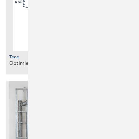
Tece
Optimierte Module für WC und
Waschtisch