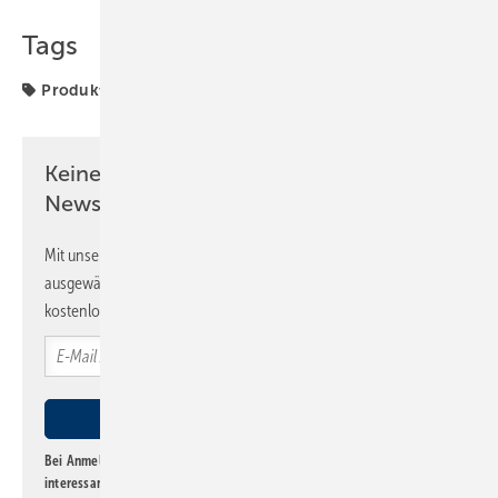
Tags
Produkte
Keine Zeit? Kein Problem mit dem SBZ
Newsletter!
Mit unserem Newsletter erhalten Sie regelmäßig von uns
ausgewählte Informationen und Neuigkeiten, gebündelt und
kostenlos direkt ins Postfach.
Bei Anmeldung zu diesem Newsletter bin ich damit einverstanden, über
interessante Verlags- und Online-Angebote
der Marken der Alfons W.