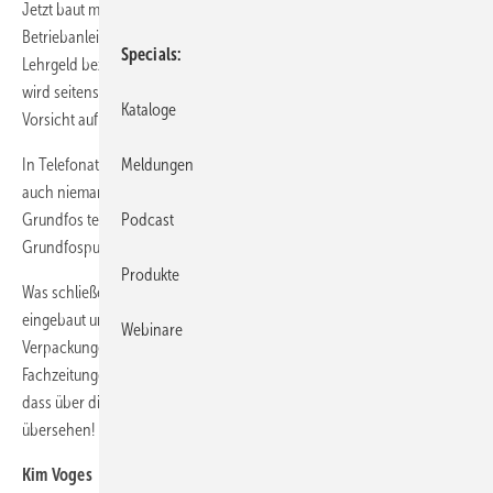
Jetzt baut man weit über 30 Jahre U-Pumpen ein und soll dann die
Betriebanleitung lesen. Wilo muss wohl in der Vergangenheit viel
Specials
Lehrgeld bezahlt haben, wir aber auch (Schaden 1800 Euro). Warum
wird seitens Wilo nicht ein Aufkleber auf der Verpackung angebracht,
Kataloge
Vorsicht auf Ampèrezahl achten, mindestens 6 Ampère oder ähnlich?
In Telefonaten mit Kesselhersteller Weishaupt und Kollegen wußte
Meldungen
auch niemand darüber Bescheid. Schlußendlich haben wir mit
Grundfos telefoniert und erhielten die Auskunft, dass
Podcast
Grundfospumpen nach wie vor bedenkenlos eingebaut werden.
Produkte
Was schließen wir daraus? Wilo-Pumpen werden nicht mehr
eingebaut und sind auch nicht handwerkerfreundlich wie es auf den
Webinare
Verpackungen aufgedruckt ist. Wir lesen ja akribisch genau die
Fachzeitungen, aber uns ist bis dato nichts dergleichen aufgefallen,
dass über diese Problematik berichtet wurde. Vielleicht auch
übersehen! Unsere Bitte: Nehmen Sie sich dieses Themas an. Danke.
Kim Voges