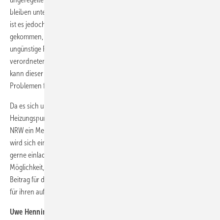
bleiben unterhalb dieses Grenzwertes. Bei älteren Elektronikplatinen
ist es jedoch schon in der Vergangenheit sporadisch zu Störungen
gekommen, wenn Verschleißerscheinungen an den Relais und weitere
ungünstige Parameter zusammentrafen. Durch den von der EU
verordneten ausschließlichen Einsatz von Hocheffizienzpumpen
kann dieser Umstand insbesondere bei Altanlagen künftig häufiger zu
Problemen führen.
Da es sich um ein generelles Thema handelt, wird die
Heizungspumpenindustrie in Verbindung mit dem SHK-Fachverband
NRW ein Merkblatt ausarbeiten und veröffentlichen. Zu diesem Zweck
wird sich eine Arbeitsgruppe zusammenfinden, zu der wir Frau Voges
gerne einladen möchten: Als Teilnehmer der Runde hätte sie die
Möglichkeit, mit ihren Erfahrungen aus der Praxis einen wertvollen
Beitrag für das gesamte Handwerk zu leisten. Wir danken Frau Voges
für ihren aufmerksamen Hinweis in diesem Zusammenhang.
Uwe Henning, Wilo SE