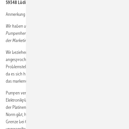
59348 Lüdinghausen
Anmerkung der Redaktion:
Wir haben uns der Sache angenommen und den Dortmunder
Pumpenhersteller um Stellungnahme gebeten. Uwe Henning, Chef
der Marketingabteilung, antwortete wie folgt:
Wir beziehen uns auf den Leserbrief von Frau Voges. Das
angesprochene Thema nehmen wir sehr ernst. Von der geschilderten
Prob­lemstellung ist die gesamte Heizungspumpenindustrie betroffen,
da es sich hier um ein physikalisch-technologisches Thema handelt,
das markenunabhängig in Erscheinung tritt.
Pumpen verursachen beim Einschalten einen Anlaufstrom, der auf die
Elektronikplatinen vorgeschalteter Geräte trifft. Darauf sind die Relais
der Platinen üblicherweise ausgerichtet. Auch wenn es dazu keine
Norm gibt, hat sich ein allgemeiner Standard entwickelt, der eine
Grenze bei 6 A vorsieht. Übliche Heizungsumwälzpumpen, sowohl
ungeregelte als auch solche mit Elektronik oder Hocheffizienztechnik,