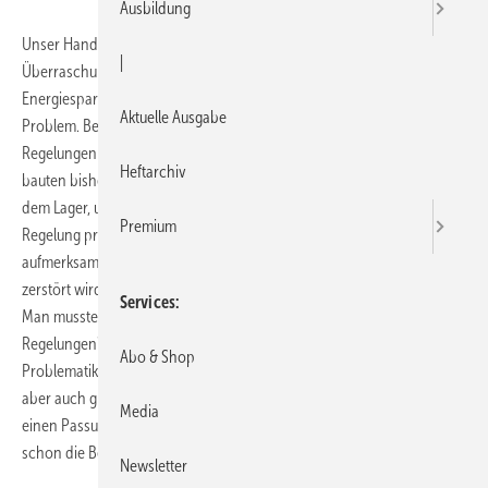
Ausbildung
Unser Handwerkerleben besteht aus immer wiederkehrenden
|
Überraschungen. Seit dem 1.1.2013 dürfen nur noch
Energiesparpumpen eingebaut werden. Nun stellt sich folgendes
Aktuelle Ausgabe
Problem. Beim Einbau von Wilopumpen läuft man Gefahr, die
Regelungen durch erhöhten Anlaufstrom kaputtzuschießen. Wir
Heftarchiv
bauten bisher ausschließlich Wilo ein und nahmen eine Pumpe aus
dem Lager, um die defekte Pumpe zu ersetzen. Danach lief die
Premium
Regelung prötzlich nicht mehr. Unsere Kundin machte uns darauf
aufmerksam, dass durch Einbau von HEP eventuell die Regelung
zerstört wird. Und gab uns sogar auch ein Forum im Internet bekannt.
Services
Man musste nur unter Google „Zerstören Energiesparpumpen
Regelungen?“ eingeben. Nach Rücksprache wurde mir die
Abo & Shop
Problematik auch bei Wilo bestätigt. Im gleichen Gespräch wurde
aber auch gleich auf die Bedienungsanleitung verwiesen, wo es hierzu
Media
einen Passus gibt. Doch wer überprüft bei seinen Basisprodukten
schon die Bedienungsanleitungen auf evenuelle Aktualisierungen?
Newsletter