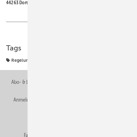
44263 Dortmund
Teilen
Link kopieren
Tags
Regelung
SBZ Leserforum
Abo- & Leserservice
AGB
Alle Inhalte chronologisch
Anmelden
Anmeldung & Registrierung
Newsletter
Datenschutz
E-Paper
Editor's choice
Fachbeiträge
Gentner Verlag
Impressum