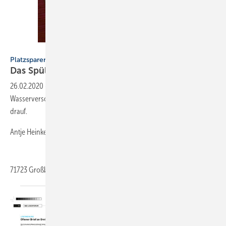
Bild: Heinken
PlatzsparenD-praktisch
Das
Spül-Wasch-Becken
26.02.2020
-
Der Trick gegen Platzmangel und
Wasserverschwendung! Unsere japanischen Freunde haben es echt
drauf.
Antje Heinken
71723
Großbottwar