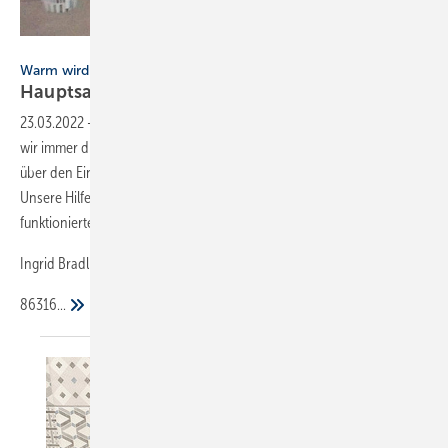
Bild: Bradl
Warm wird es von alleine
Hauptsache, es
hält
23.03.2022
-
Wir lesen gerne Ihre Zeitschrift und ganz „lustig“ finden
wir immer die Bilder zu „Pfusch am Bau“. Ich schicke Ihnen ein Foto
über den Einbau eines Badheizkörpers – Motto: Hauptsache, es hält.
Unsere Hilfe wurde angefordert, da der Heizkörper nicht richtig
funktionierte, wie auch?
Ingrid Bradl
86316...