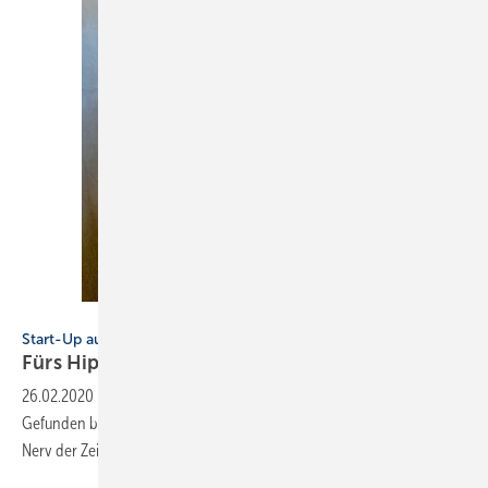
Bild: Schmidt
Start-Up aus Namibia
Fürs
Hipster-Bad
26.02.2020
-
Hier ist sie, die neueste Generation von Mischbatterien.
Gefunden bei einem Urlaub in Namibia. Das rustikale Design trifft den
Nerv der Zeit und darf so in keinem Hipster-Bad 2020 fehlen.