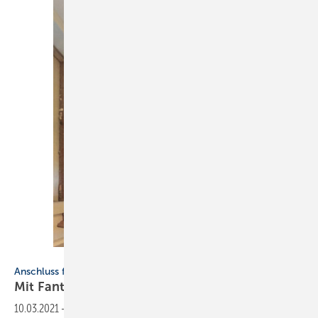
Bild: J. Krauth
Anschluss für Geschirrspüler?
Mit Fantasie und
­Schweißdraht
10.03.2021
-
An dieses alte Abwasserrohr aus Kunststoff sollte