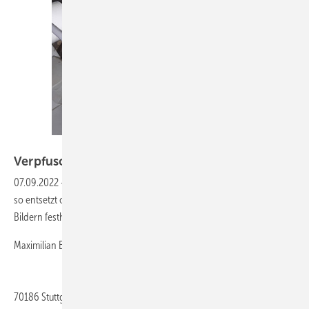
Bild: Brodbeck
Ve rpfuschter
Pfusch
07.09.2022
-
Es stirbt nicht aus, das Heimwerker-Gen. Unser Leser war
so entsetzt ob der Lage vor Ort, dass er die Situation unbedingt in
Bildern festhalten musste. Aber machen Sie sich selbst ein Bild!
Maximilian Brodbeck
70186
Stuttgart