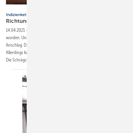
Bild: M. Trzeciok
Indizienkette lesen
Richtungswechsel
14.04.2021
-
Der Wasserzähler ist soeben vom Versorger montiert
worden. Und wie Sie ablesen können, ist dieser fast schon wieder am
Anschlag. Da verbraucht aber jemand sehr viel von dem kühlen Nass.
Allerdings könnte man, rechts beginnend, eine Indizienkette lesen.
Die Schrägstellung des Ventils macht klar,
aus...