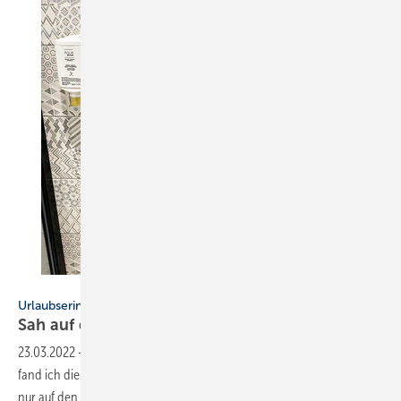
Bild: Schlattmann
Urlaubserinnerungen
Sah auf den ersten Blick ganz gut
aus
23.03.2022
-
Als wir im letzten Sommer auf Korsika unterwegs waren,
fand ich diese Installation in einem ganz neuen Bad vor. Sah leider
nur auf den ersten Blick gut aus.