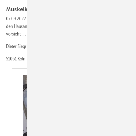
Bild: Siegrist
Muskelkater vom
Kopfschütteln
07.09.2022
-
Anbei ein Foto, wie das aussieht, wenn der Gasversorger
den Hausanschluss neu macht und den Zählerplatz an neuer Stelle
vorsieht . . .
Dieter Siegrist
51061
Köln