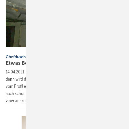
Bild: S. Müller
Chefdusche
Etwas
Besonderes
14.04.2021
-
Wenn der Chef des Hauses im Keller duschen möchte,
dann wird da auch etwas Besonderes installiert. Eine Erlebnisdusche
vom Profil einer Raindance ist da schon etwas zu öde. Da darf es
auch schon mal etwas mehr sein. Die „stöckchengestützte Feucht­
viper an Gummischelle“ ist gerade gut genug
für...