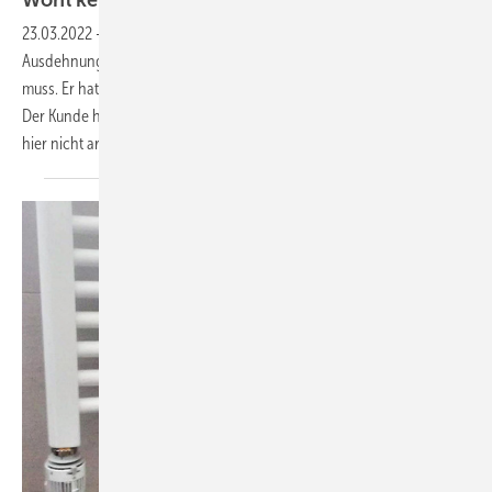
23.03.2022
-
Der Heizungsbauer ist der Meinung, dass das
Ausdehnungsgefäß (Sicherheitseinrichtung) nicht montiert werden
muss. Er hat es lose vor die von ihm installierte Heizungsanlage gelegt.
Der Kunde hat bereits eine Schlussrechnung erhalten und es konnte
hier nicht argumentiert werden, dass da noch etwas
zu...