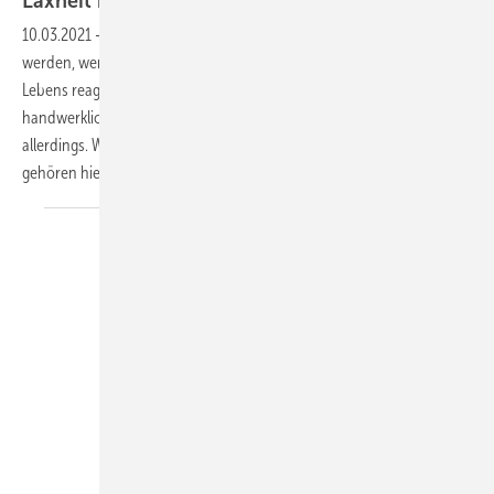
Laxheit ist nicht immer eine
Tugend
10.03.2021
-
Es kann als gute Charaktereigenschaft angesehen
werden, wenn man flexibel und großzügig auf Anforderungen des
Lebens reagiert. Ob dieser Grundsatz dann auch auf jede
handwerkliche Herausforderung anzuwenden ist, bezweifeln wir
allerdings. Wir meinen: Panzerschlauch und Edelstahlwellrohr
gehören
hier...