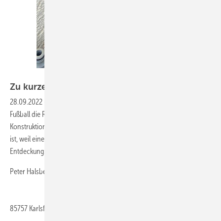
Bild: Halsbenning
Zu kurze
Arme?
28.09.2022
-
Es geht in die Verlängerung. Nein, hier ist nicht vom
Fußball die Rede, sondern von einer recht seltsam anmutenden
Konstruktion. Kann aber auch sein, dass das Behelfsstück so gewollt
ist, weil eine „Kaskade“ gewünscht war. Jedenfalls: eine kuriose
Entdeckung.
Peter Halsbenning
85757
Karlsfeld