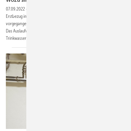
Wozu sind schon Regeln da . .
.?
07.09.2022
-
Die Bilder wurden angefertigt in einem Neubau,
Erstbezug im Dezember 2020. Das Datum ist wichtig, denn hier wurde
vorgegangen, als lebten bzw. arbeiteten wir noch in den 70er-Jahren:
Das Auslaufventil wurde mit Schlauchanschluss angeschlossen an die
Trinkwasserinstallation! Ohne RV + RB, exakt
nach...