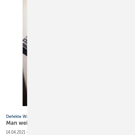
Bild: R. Reitz
Defekte Waschmaschine?
Man weiß es
nicht
14.04.2021
-
Man glaubt es kaum, aber es gibt noch Installateure, die