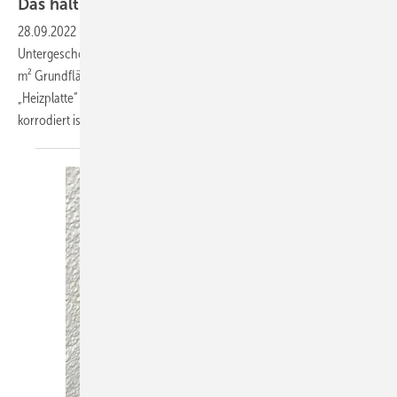
Das hält den verlängerten Rücken
warm
28.09.2022
-
Das sieht man nicht alle Tage: In einem im
Untergeschoss (Treppenhaus) montierten WC mit noch nicht mal 2
m² Grundfläche und 1,65 m lichter Höhe ist hinter dem WC eine
„Heizplatte“ angebracht (die dazu noch im unteren Bereich stark
korrodiert ist). Da fragt sich der Kenner: War hier vielleicht
der...