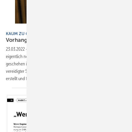
Bild: Андрей Журавлев - stock.adobe.com
KAUM ZU GLAUBEN
Vorhang ist eindeutiger
Mangel?
23.03.2022
-
Das kann man sich als SHK-Handwerksunternehmer
eigentlich noch nicht mal in seinen schlimmsten Träumen vorstellen,
geschehen ist es dennoch. Ein Gutachter (öffentlich bestellter und
vereidigter Sachverständiger der Handwerkskammer) hat das Foto
erstellt und festgestellt: „Zusammenfassend liegt
ein...