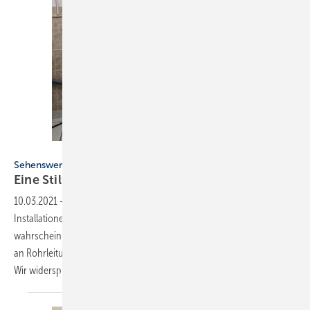
Bild: O. Ammann
Sehenswertes Rohrgetümmel
Eine
Stilfrage?
10.03.2021
-
Auch schlechter Ruf verpflichtet. Wer also solche
Installationen plant und baut, wird mit seiner Handschrift
wahrscheinlich immer auffallen. Meistens wird ein solcher Wildwuchs
an Rohrleitungen damit begründet, dass es auf die Funktion ankommt.
Wir widersprechen mal nicht und behaupten
trotzdem:...