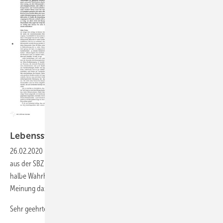
Bild: SBZ
Lebensstil
überdenken!
26.02.2020
-
Eine Reaktion auf den offenen Brief an Greta Thunberg
aus der SBZ 24-2019: Unser Leser findet, dass in dem Brief nur die
halbe Wahrheit gesagt wird, und schreibt uns ausführlich seine
Meinung dazu. Wie finden Sie das, liebe SBZ-Leser?
Sehr geehrte Damen und Herren,