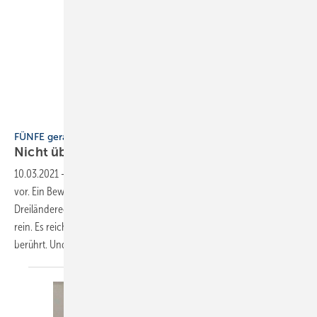
Bild: L. Hafner
FÜNFE gerade sein lassen
Nicht
übertreiben
10.03.2021
-
Uns Westeuropäern wirft man schnell mal Pingeligkeit
vor. Ein Beweis dafür, dass wir auch anders können, stammt aus dem
Dreiländereck am Bodensee. Das Tauchrohr muss doch nicht so tief
rein. Es reicht auch, wenn es flexibel und leicht verdreht die Dichtung
berührt. Und daher gilt: „Hoch lebe
das...