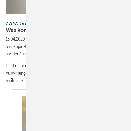
Bild: Stump
CORONAkRISE
Was kommt nach dem
Ende?
15.04.2020
-
Dieser treue Leser meldet sich zur Coronakrise zu Wort
und ergänzt den Kommentar des SBZ-Chefredakteurs Dennis Jäger
aus der Ausgabe 4-20.
Es ist natürlich gewagt, wenn man angesichts der weltweiten
Auswirkungen der Coronavirus-Pandemie versucht, etwas Positives
an ihr zu entdecken. Über
500 000...