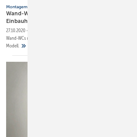
Adobe Stock / mariesacha
Montagemaße
Wand-WCs: So wählen Sie die richtige
Einbauhöhe
27.10.2020
-
Die Empfehlungen der Hersteller sind beim Einbau von
Wand-WCs nicht durchgängig und variieren teilweise von Modell zu
Modell.