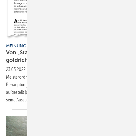
MEINUNGEN
Von „Stam mtischniveau“ bis „liegt
goldrichtig!“
23.03.2022
-
Habecks Klimaschutzziele werden sich als Angriff auf die
Meisterordnung im SHK-Handwerk erweisen – diese kühne
Behauptung hat Hans-Arno Kloep in der SBZ-Ausgabe Nr. 2-2022
aufgestellt (ab Seite 10). In einem längeren Kommentar erläuterte er
seine Aussage und untermauerte die Behauptung.
SBZ-Leser...