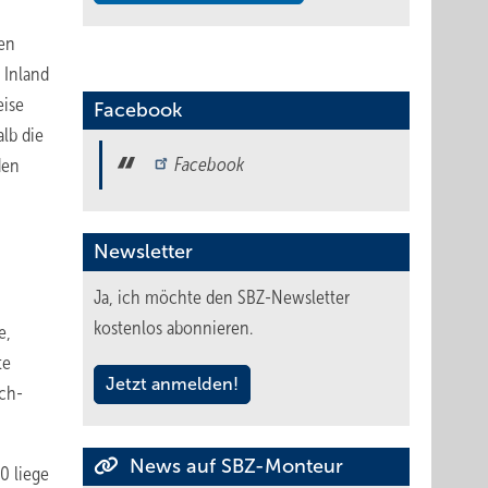
den
 Inland
eise
Facebook
lb die
Facebook
den
Newsletter
Ja, ich möchte den SBZ-Newsletter
kostenlos abonnieren.
e,
te
Jetzt anmelden!
ach-
News auf SBZ-Monteur
0 liege