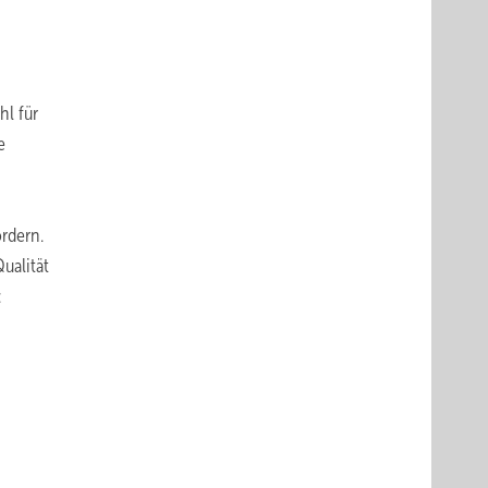
hl für
e
rdern.
ualität
: