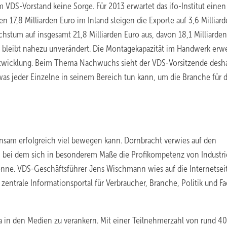
 VDS-Vorstand keine Sorge. Für 2013 erwartet das ifo-Institut einen
n 17,8 Milliarden Euro im Inland steigen die Exporte auf 3,6 Milliar
hstum auf insgesamt 21,8 Milliarden Euro aus, davon 18,1 Milliarden
n bleibt nahezu unverändert. Die Montagekapazität im Handwerk erw
ntwicklung. Beim Thema Nachwuchs sieht der VDS-Vorsitzende desha
was jeder Einzelne in seinem Bereich tun kann, um die Branche für 
einsam erfolgreich viel bewegen kann. Dornbracht verwies auf den
ma, bei dem sich in besonderem Maße die Profikompetenz von Industri
nne. VDS-Geschäftsführer Jens Wischmann wies auf die Internetsei
s zentrale Informationsportal für Verbraucher, Branche, Politik und F
a in den Medien zu verankern. Mit einer Teilnehmerzahl von rund 40