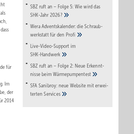
cht
SBZ ruft an – Folge 5: Wie wird das
als
SHK-Jahr
2026?
uch,
Wera Adventskalender: die Schraub­
 dass
werk­statt für den
Pro­fi
Live-Video-Support im
SHK-Handwerk
SBZ ruft an – Folge 2: Neue Erkennt­
de für
nisse beim
Wärme­pumpen­test
g. Im
SFA Sanibroy: neue Web­site mit erwei­
be, der
terten
Services
ür 2014