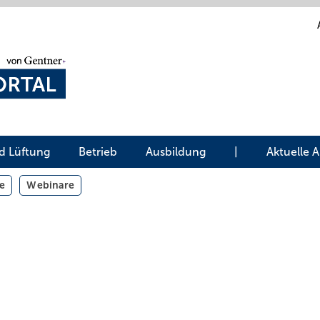
d Lüftung
Betrieb
Ausbildung
|
Aktuelle 
e
Webinare