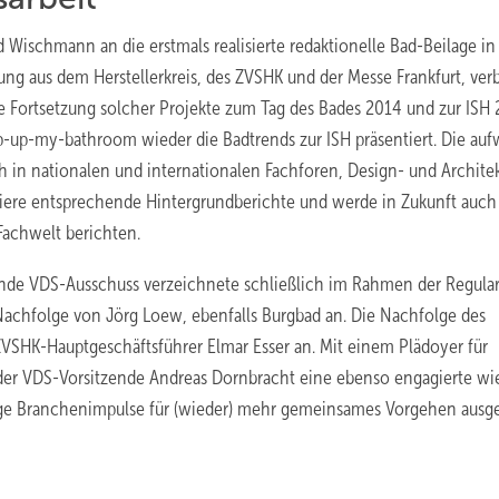
Wischmann an die erstmals realisierte redaktionelle Bad-Beilage in
zung aus dem Herstellerkreis, des ZVSHK und der Messe Frankfurt, ve
e Fortsetzung solcher Projekte zum Tag des Bades 2014 und zur ISH 
p-up-my-bathroom wieder die Badtrends zur ISH präsentiert. Die au
h in nationalen und internationalen Fachforen, Design- und Archite
iere entsprechende Hintergrundberichte und werde in Zukunft auch
Fachwelt berichten.
tende VDS-Ausschuss verzeichnete schließlich im Rahmen der Regula
Nachfolge von Jörg Loew, ebenfalls Burgbad an. Die Nachfolge des
ZVSHK-Hauptgeschäftsführer Elmar Esser an. Mit einem Plädoyer für
er VDS-Vorsitzende Andreas Dornbracht eine ebenso engagierte wi
ige Branchenimpulse für (wieder) mehr gemeinsames Vorgehen ausg