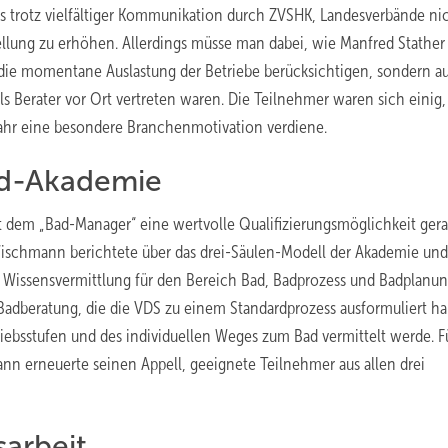
 trotz vielfältiger Kommunikation durch ZVSHK, Landesverbände ni
ellung zu erhöhen. Allerdings müsse man dabei, wie Manfred Stather 
 die momentane Auslastung der Betriebe berücksichtigen, sondern a
s Berater vor Ort vertreten waren. Die Teilnehmer waren sich einig,
Jahr eine besondere Branchenmotivation verdiene.
ad-Akademie
t dem „Bad-Manager“ eine wertvolle Qualifizierungsmöglichkeit gera
 Wischmann berichtete über das drei-Säulen-Modell der Akademie und
e Wissensvermittlung für den Bereich Bad, Badprozess und Badplanun
 Badberatung, die die VDS zu einem Standardprozess ausformuliert ha
riebsstufen und des individuellen Weges zum Bad vermittelt werde. F
mann erneuerte seinen Appell, geeignete Teilnehmer aus allen drei
sarbeit