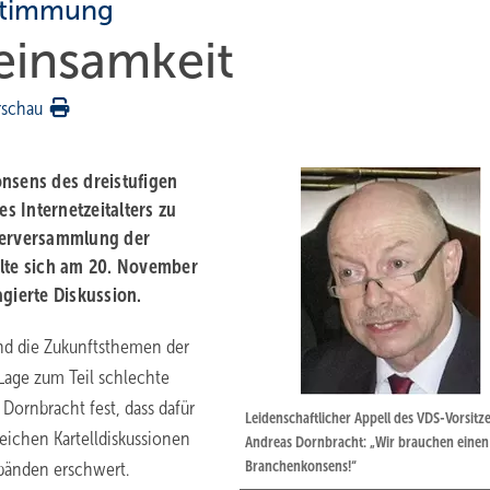
 Stimmung
einsamkeit
rschau
onsens des dreistufigen
 Internetzeitalters zu
ederversammlung der
elte sich am 20. November
gierte Diskussion.
nd die Zukunftsthemen der
 Lage zum Teil schlechte
Dornbracht fest, dass dafür
Leidenschaftlicher Appell des VDS-Vorsitz
ichen Kartelldiskussionen
Andreas Dornbracht: „Wir brauchen einen
Branchenkonsens!“
bänden erschwert.