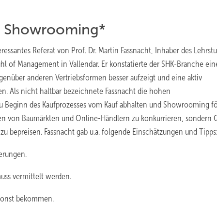
a Showrooming*
ssantes Referat von Prof. Dr. Martin Fassnacht, Inhaber des Lehrstu
hl of Management in Vallendar. Er konstatierte der SHK-Branche ein
nüber anderen Vertriebsformen besser aufzeigt und eine aktiv
n. Als nicht haltbar bezeichnete Fassnacht die ­hohen
h zu Beginn des Kaufprozesses vom Kauf abhalten und Showrooming fö
en von Baumärkten und Online-Händlern zu konkurrieren, sondern Q
zu bepreisen. Fassnacht gab u.a. folgende Einschätzungen und Tipps
erungen.
uss vermittelt werden.
o sonst bekommen.