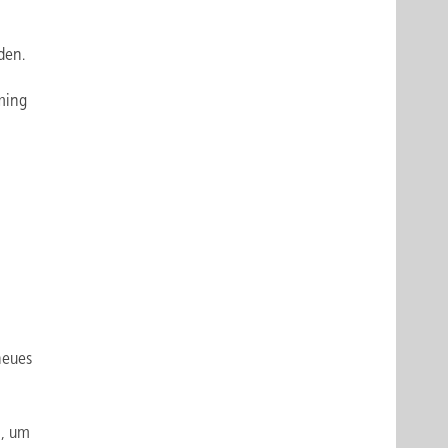
den.
ming
neues
n, um