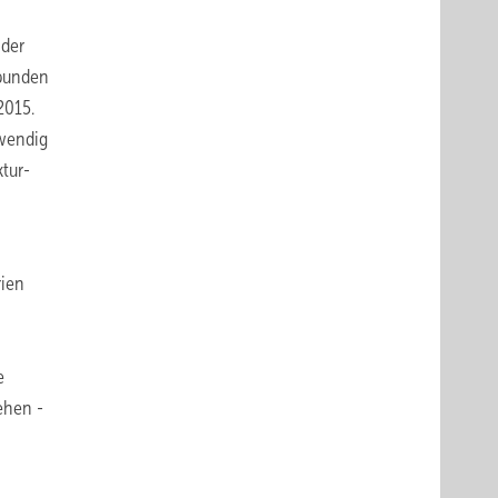
 der
rbunden
2015.
fwendig
ktur­
rien
e
ehen ­