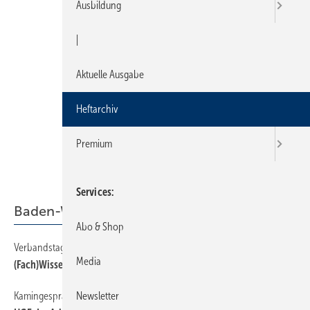
Ausbildung
|
Aktuelle Ausgabe
Heftarchiv
Premium
Services
Baden-Württemberg
Abo & Shop
Verbandstag
54
Media
(Fach)Wissen — Bildung — Erfolg
Kamingespräch
54
Newsletter