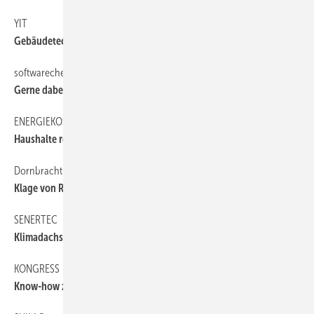
YIT
6
Gebäudetechnik eigenständig
softwarecheck
6
Gerne dabei ­gewesen
ENERGIEKOSTEN
6
Haushalte reagieren auf Preise
Dornbracht
6
Klage von Reuterbad abgewiesen
SENERTEC
6
Klimadachs für Minister Remmel
KONGRESS
6
Know-how zur Energieeffizienz