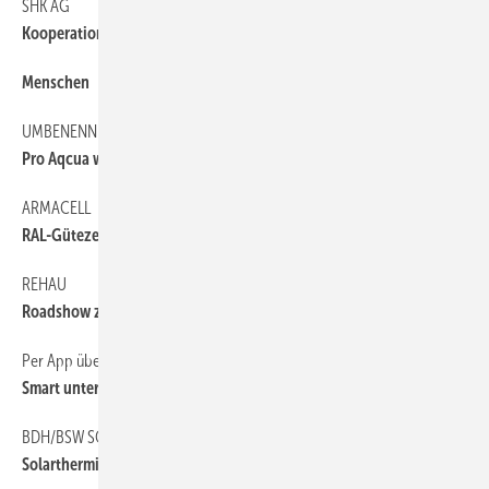
SHK AG
6
Kooperation feiert Jubiläum
Menschen
6
UMBENENNUNG
6
Pro Aqcua wird Forum-GMS
ARMACELL
6
RAL-Gütezeichen für FEF-Dämmstoffe
REHAU
6
Roadshow zur Trinkwasserhygiene
Per App über die ISH
46
Smart unterwegs
BDH/BSW SOLAR
6
Solarthermie im Minus