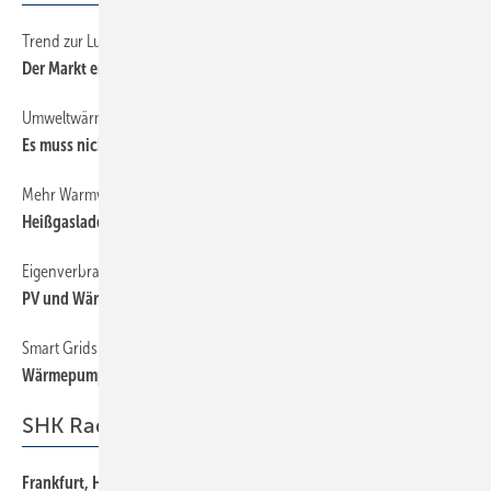
Trend zur Luft/Wasser-Wärmepumpe bleibt
40
Der Markt entwickelt sich erfreulich
Umweltwärme aus dem Abwasser
16
Es muss nicht immer Grundwasser sein
Mehr Warmwasserkomfort
34
Heißgasladetechnik
Eigenverbrauch und Speicherung von PV-Strom
28
PV und Wärmepumpe im Kombi
Smart Grids
22
Wärmepumpe wird zum Peak Shaver
SHK Radar
Frankfurt, Hort des organisierten Wuchers
192