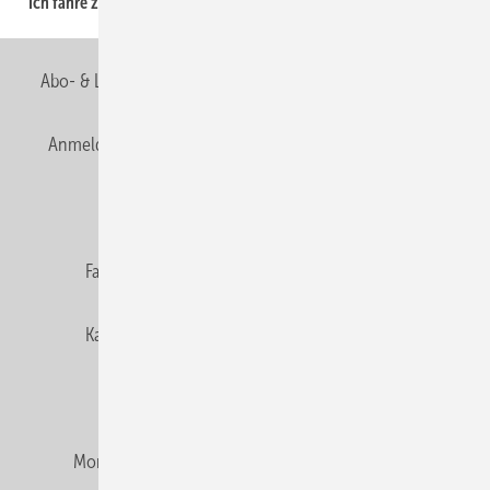
“Ich fahre zur ISH nach Frankfurt, weil...
50
Abo- & Leserservice
AGB
Alle Inhalte chronologisch
Anmelden
Anmeldung & Registrierung
Newsletter
Datenschutz
E-Paper
Editor's choice
Fachbeiträge
Gentner Verlag
Impressum
Karriere bei Gentner
Team
Mediaservice
Mitgliedschaften und Engagement
Montagezeiten Heizung
Montagezeiten Sanitär