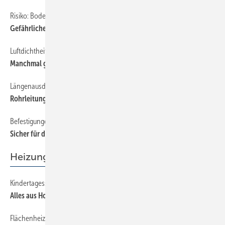
Risiko: Bodenabläufe
102
Gefährliche Feuerbrücken
Luftdichtheitsmessung
114
Manchmal geht’s nur Stück für Stück
Längenausdehnung berücksichtigen
108
Rohrleitungen richtig befestigen
Befestigungen und Rohrdurchführungen
92
Sicher für den Fall des Falles
Heizung
Kindertagesstätte setzt auf Pellets
140
Alles aus Holz und mit Öko
Flächenheizung gegen Glatteis
138