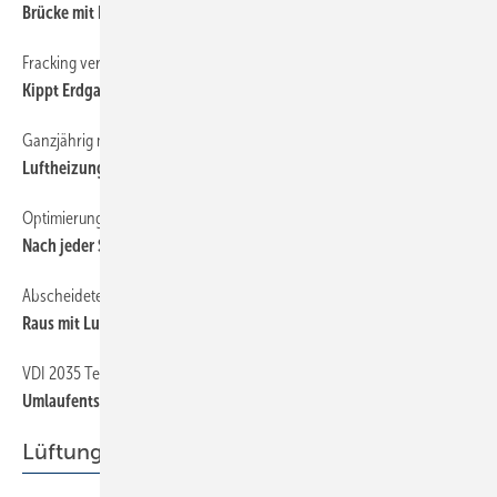
Brücke mit Fußwärmer
Fracking verbilligt Energie
129
Kippt Erdgas die Energiewende?
Ganzjährig monovalent
164
Luftheizung im Lungensanatorium
Optimierung im Wohnungsbestand
144
Nach jeder ­Sanierung ­hydraulisch ­abgleichen
Abscheidetechnik
146
Raus mit Luft und Schmutz
VDI 2035 Teil 1 und 2
150
Umlauf­entsalzung
Lüftung + Klima