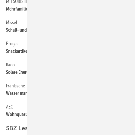
MITSUBISHI ELECTRIC
182
Mehrfamilienhäuser auf KfW-­Effizienzhaus 70-Standard saniert
Missel
182
Schall- und Brandschutz im Klinikgebäude
Progas
182
Snackartikel-Hersteller setzt auf Flüssiggas
Kaco
182
Solare Energieversorgung für Leuchtturmprojekt
Fränkische
182
Wasser marsch im Wasserturm
AEG
182
Wohnquartier mit dezentralen Wärmeübergabestationen
SBZ Leserforum