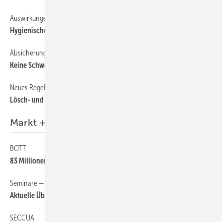
Auswirkungen der DIN 1988-200
68
Hygienische Aspekte der Trinkwassererwärmung ­
Absicherung von Viehtränken
72
Keine Schweinerei am Trinkwasser
Neues Regelwerk, Teil 9
56
Lösch- und Trinkwasser sicher trennen
Markt + Trends
BOTT
6
83 Millionen Euro ­Umsatz
Seminare — Schulungen
6
Aktuelle Übersicht auf sbz-online.de
SECCUA
6