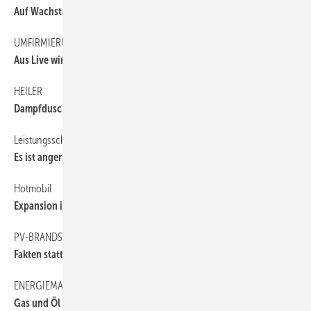
Auf Wachstumskurs
UMFIRMIERUNG
6
Aus Live wird ­Poujoulat
HEILER
6
Dampfduschen von Bayou
Leistungsschau der Superlative
42
Es ist angerichtet
Hotmobil
6
Expansion in Europa
PV-BRANDSCHUTZ
6
Fakten statt Phantome
ENERGIEMARKT
6
Gas und Öl stabil, Pelletpreis sinkt