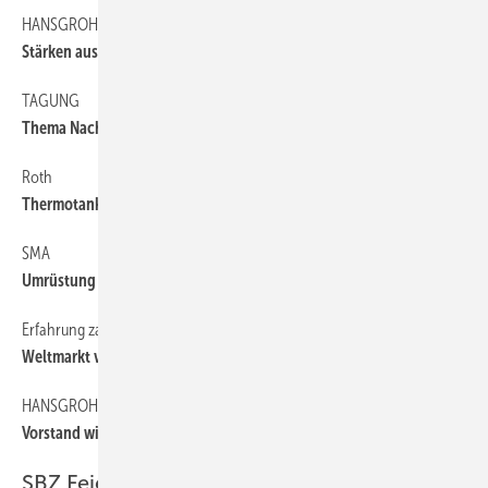
HANSGROHE
6
Stärken aus­bauen, Neues entdecken
TAGUNG
6
Thema Nachhaltigkeit
Roth
6
Thermotank-Produktion und ­Logistikzentrum neu
SMA
6
Umrüstung gestartet
Erfahrung zahlt sich aus
188
Weltmarkt vor der Haustür
HANSGROHE
6
­Vorstand wird größer
SBZ Feierabend