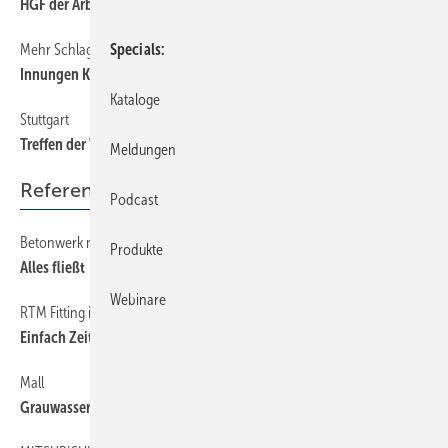
HGF der Arbeitgeberverbände zu Besuch
Mehr Schlagkraft
54
Specials
Innungen Kehl und Lahr feiern Hochzeit
Kataloge
Stuttgart
54
Treffen der Wilhelm-Braun-Preis-Träger
Meldungen
Referenzobjekte
Podcast
Betonwerk nutzt Regenwasser
176
Produkte
Alles fließt
Webinare
RTM Fitting im Baustelleneinsatz
174
Einfach Zeit sparen
Mall
182
Grauwassernutzung in großem Stil