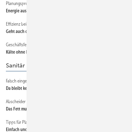
Planungsprogramm hilft beim Lüftungskonzept
152
Energie aus Abluft und Erdreich
Effizienz bei EC-Motoren
162
Geht auch ohne seltene Erden
Geschäftsfeld für den klassischen Heizungsbauer
158
Kälte ohne Kälteschein
Sanitär
Falsch eingebaute Rückstauverschlüsse
82
Da bleibt kein Keller trocken
Abscheider in Entwässerungsanlagen
78
Das Fett muss weg
Tipps für Planung und Ausführung
86
Einfach und sicher mit System