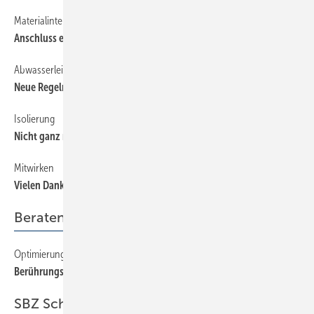
Materialintensiv
14
Anschluss eines Ventilheizkörpers
Abwasserleitungen
14
Neue Regeln für die Mischinstallation
Isolierung
14
Nicht ganz nach EnEV
Mitwirken
14
Vielen Dank für ­Ihre Leserbriefe
Beraten + Verkaufen
Optimierung mit Vier-Punkte-Programm
168
Berührungspunkte mit Kunden
SBZ Schwerpunkt