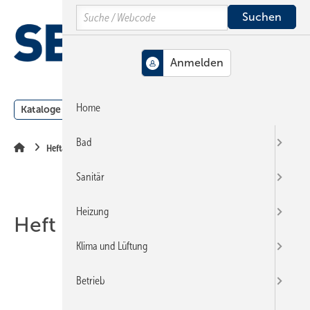
Springe
Springe
Springe
Search
auf
auf
auf
Hauptinhalt
Hauptmenü
SiteSearch
MENÜ
Home
Kataloge
Meldungen
Podcast
Produkte
Webin
Bad
Heftarchiv
Sanitär
Heizung
Heft 06-2013
Klima und Lüftung
Betrieb