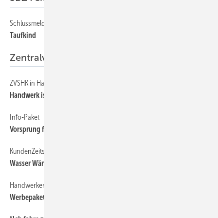
Schlussmeldung
192
Taufkind
Zentralverband
ZVSHK in Halle 8
50
Handwerk ist präsent
Info-Paket
50
Vorsprung für Mitgliedsbetriebe
KundenZeitschrift
50
Wasser Wärme Luft zum halben Preis
Handwerkermarke
50
Werbepaket gewinnen