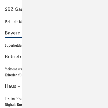
SBZ Gastkommentar
ISH — die Messe des Handwerks
3
Bayern
Superheldenkarriere zeigt Wirkung
54
Betrieb + Organisation
Meistens wird zu schnell eingestellt
172
Kriterien für die Personalwahl
Haus + Gebäudetechnik
Test im Düsseldorfer Hyatt Regency
116
Digitale Kontrolle der Wartung