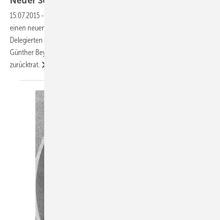
Neuer Schornsteinfegerpräsident aus
Bayern
15.07.2015
-
Der Bundesverband des Schornsteinfegerhandwerks hat
einen neuen Präsidenten: Oswald Wilhelm wurde am 09. Juli von den
Delegierten des Handwerks gewählt. Er tritt die Nachfolge von Hans-
Günther Beyerstedt an, der nach 13 Jahren an der Verbandsspitze
zurücktrat.