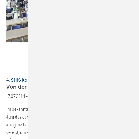
4. SHK-Kongress in Reit im Wink
Von der ­Energie­wende bis zum
­Biathlon
17.07.2014
-
Im bekannten Wintersport- und Höhenluftkurort fand am 26. und 27.
Juni das ­Jahrestreffen des FV-SHK Bayern statt. Etwa 340 Teilnehmer
aus ganz Bayern waren in den oberbayerischen Landkreis Traunstein
gereist, um sich über die aktuellen Branchenentwicklungen zu ­