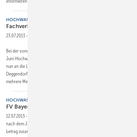
informieren und den Gemeinschaftsgeist zu
pflegen.
HOCHWASSER
Fachverband Bayern hilft
SHK-Flutopfern
23.07.2013
-
Bei der vom FV SHK Bayern ausgerufenen Spendenaktion nach dem
Juni-Hochwasser kam ein fünfstelliger Spendenbetrag zusammen, der
nun an die betroffenen Betriebe schwerpunktmäßig in
Deggendorf/Fischerdorf ausgezahlt wird. Die Betriebe standen
mehrere Meter unter Wasser und benötigen nach wie
vor...
HOCHWASSER
FV Bayern unterstützt
Innungsbetriebe
12.07.2013
-
Bei der vom FV SHK Bayern ausgerufenen Spendenaktion
nach dem Juni-Hochwasser ist mittlerweile ein fünfstelliger Spenden-
betrag zusammengekommen, der nun an die betroffenen Betriebe