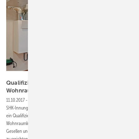
SBZ/vO
Qualifizierungsseminar zur kontrollierten
Wohnraumlüftung
11.10.2017
-
Innungen Nürnberg/Fürth und Augsburg
Die genannten
SHK-Innungen haben in Kooperation mit dem Fachverband Bayern
ein Qualifizierungsseminar zur „SHK-Fachkraft für Kontrollierte
Wohnraumlüftung“ entwickelt. Damit werden Handwerksmeister,
Gesellen und Techniker in die Lage versetzt, KWL-Anlagen zu planen,
zu errichten, in Betrieb zu nehmen, zu warten und zu reinigen.