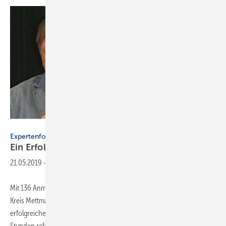
FV SHK NRW
Expertenforum
Ein Erfolg für alle
Beteiligten
21.05.2019
-
Mit 136 Anmeldungen aus den Innungen Düsseldorf, Duisburg und
Kreis Mettmann blickt der Fachverband SHK NRW auf einen
erfolgreichen Auftakt des ersten Expertenforums in Ratingen. Gut drei
Stunden referierten die Experten des Fachverbandes über Themen,