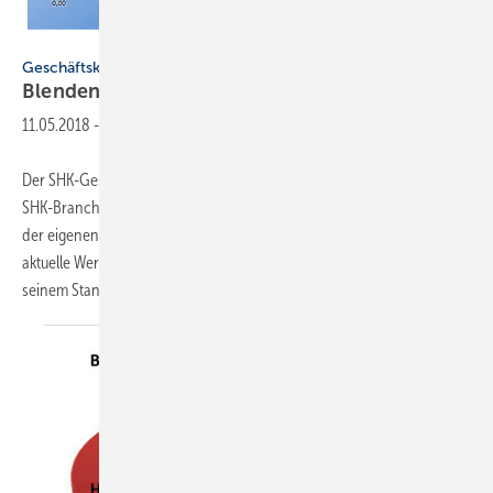
Fachverband SHK Bayern
Geschäftsklima
Blendende
Aussichten
11.05.2018
-
Der SHK-Geschäftsklimaindex gilt als Gesamtindex für die bayerische
SHK-Branche und wird vom Fachverband SHK Bayern basierend auf
der eigenen Konjunkturumfrage alle sechs Monate ermittelt. Der
aktuelle Wert stieg im Frühjahr 2018 um achteinhalb Punkte gegenüber
seinem Stand vom Vorjahr
auf...