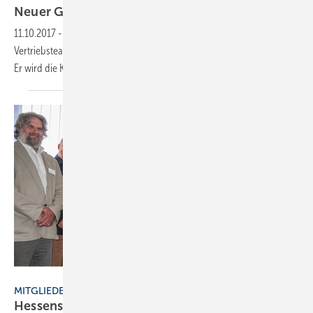
Neuer Gebietsleiter
Bayern
11.10.2017
-
Seit dem 01. September 2017 verstärkt Jürgen Moll das
Vertriebsteam des Duschwand-Herstellers aus dem Badischen Forst.
Er wird die Kunden in Bayern und Österreich
betreuen.
Fachverband SHK Hessen
MITGLIEDERVERSAMMLUNG
Hessens neuer Landesinnungsmeister heißt