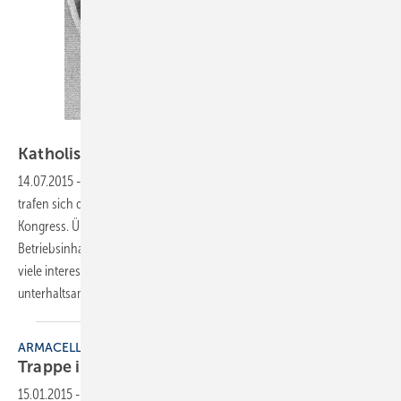
Georgios Kollidas / Thinkstock
Katholische und unkatholische
Arbeitsmoral
14.07.2015
-
Fünfter Bayerischer SHK-Kongress
Vom 11. bis 13. Juni
trafen sich die Mitglieder des Fachverbands in Bamberg zum SHK-
Kongress. Über die Tage verteilt waren insgesamt 650
Betriebsinhaber dabei. Neben den obligatorischen Festreden gab es
viele interessante Fachvor-träge und natürlich auch ein
unterhaltsames
Rahmenprogramm.
ARMACELL
Trappe ist SHK-Gebietsleiter
Bayern
15.01.2015
-
Anfang 2015 hat Karsten Trappe die Nachfolge von