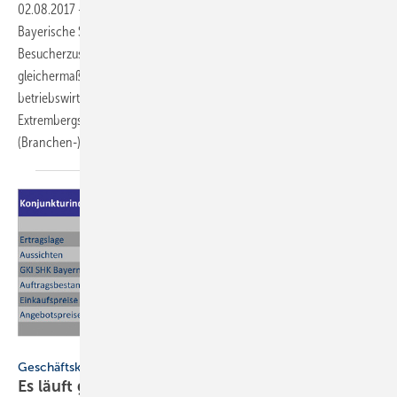
02.08.2017
-
7. SHK-Kongress
Die verflixte Sieben? Von wegen. Der 7.
Bayerische SHK-Kongress verzeichnete den höchsten
Besucherzuspruch seit Jahren. Die Teilnehmer in Amberg erfuhren
gleichermaßen Wissenswertes zu technischen und
betriebswirtschaftlichen Themen. Außerdem machte der
Extrembergsteiger Thomas Huber Mut für kommende
(Branchen-)Aufgaben.
Grafik: FV SHK Bayern
Geschäftsklima-Index
Es läuft
gut