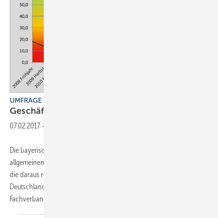
UMFRAGE
Geschäftsklimaindex bleibt
hoch
07.02.2017
-
Die bayerischen Innungsfachbetriebe partizipieren weiterhin an der
allgemeinen positiven Entwicklung bedingt durch niedrige Zinsen und
die daraus resultierende hohe Investitionsbereitschaft in
Deutschland. Das besagt der SHK-Geschäftsklimaindex des
Fachverbands SHK Bayern. Er gilt
als...