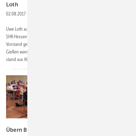
Loth
02.08.2017
-
Uwe Loth aus Kassel ist neuer Landesinnungsmeister im Fachverband
SHK Hessen. Zur jüngsten Mitgliederversammlung wurde ein neuer
Vorstand gewählt. Höhepunkt der Veranstaltung am 24. Juni 2017 in
Gießen waren die Vorstandswahlen. Landesinnungsmeister Jakob
stand aus Altersgründen nicht mehr
zur...
SBZ
Übern Berg zur
Betriebsführung