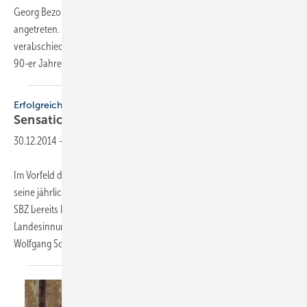
Georg Bezold als Armacell-Gebietsleiter Bayern für das SHK-Segment
angetreten. Nach über 20 Jahren im Dienst des Unternehmens
verabschiedete sich Bezold in den Ruhestand. Er war seit Anfang der
90-er Jahre im Vertrieb für Armstrong/Armacell
tätig,...
Erfolgreich
Sensationelles Plus bei
Lehrverträgen
30.12.2014
-
Im Vorfeld des Nikolausempfangs führte der Fachverband wieder
seine jährliche Pressekonferenz durch, über deren Inhalte wir in der
SBZ bereits berichtet haben. Ganz aktuell konnten
Landesinnungsmeister Michael Hilpert und Hauptgeschäftsführer Dr.
Wolfgang Schwarz über eine
erfreuliche...