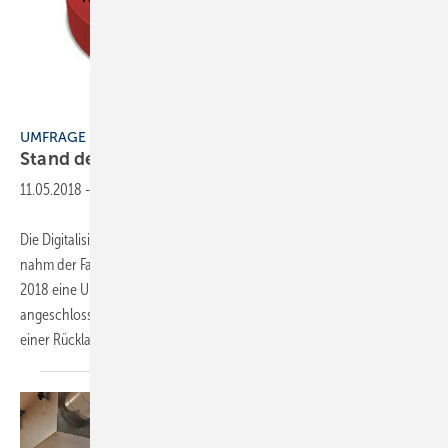
Grafik: Fachverband SHK Bayern
UMFRAGE
Stand der
Digitalisierung
11.05.2018
-
Die Digitalisierung in der SHK-Branche ist ein großes Thema. Dies
nahm der Fachverband SHK Bayern zum Anlass, im ersten Quartal
2018 eine Umfrage zum Thema „Digitalisierung“ unter den ihm
angeschlossenen SHK-/OL-Innungsfachbetrieben durchzuführen. Mit
einer Rücklaufquote von ca. 8 % kann
diese...