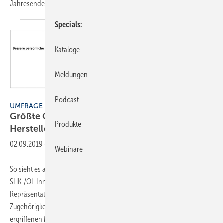
Jahresende 2020 lässt
aufhorchen.
Specials
Kataloge
Meldungen
Grafik: FV SHK Bayern
Podcast
UMFRAGE
Größte Gefahr: Abwerbung durch Handel und
Produkte
Hersteller
02.09.2019
-
Webinare
So sieht es aus: Eine vom Fachverband SHK Bayern unter den
SHK-/OL-Innungsfachbetrieben Anfang des Jahres durchgeführte
Repräsentativ-Umfrage gibt Aufschluss über die Länge der
Zugehörigkeit, den Grund für den Wechsel der Mitarbeiter sowie die
ergriffenen Maßnahmen zur Abwehr
von...