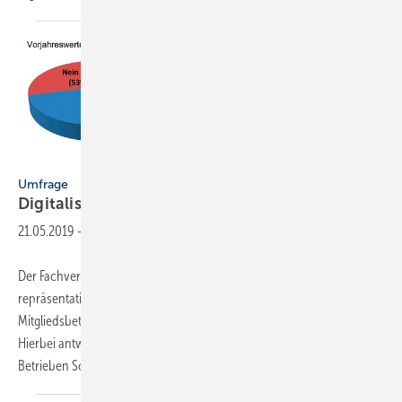
FV SHK Bayern
Umfrage
Digitalisierung auf dem
Vormarsch
21.05.2019
-
Der Fachverband SHK Bayern hat im Frühjahr 2019 eine
repräsentative Umfrage zum Thema Digitalisierung unter den
Mitgliedsbetrieben der bayerischen SHK-/OL-Innungen durchgeführt.
Hierbei antworteten 71 % der Befragten, dass sie bereits in ihren
Betrieben Schritte eingeleitet hätten, um
digitale...