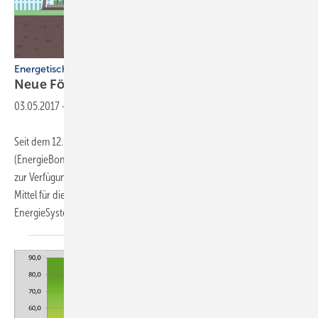
Energetische Modernisierung
Neue Fördergelder in
Bayern
03.05.2017
-
Seit dem 12. April 2017 steht das 10 000-Häuser-Programm
(EnergieBonusBayern) Eigentümern und Bauherren in Bayern wieder
zur Verfügung. Aufgrund der großen Nachfrage waren die verfügbaren
Mittel für die beiden Programmteile Heizungstausch und
EnergieSystemHaus für 2016 frühzeitig
ausgeschöpft...