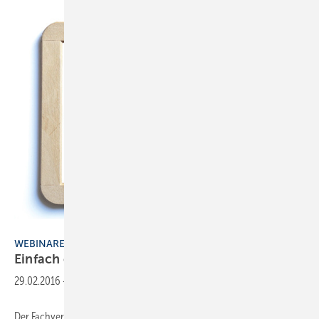
macgyverhh / Thinkstock
WEBINARE
Einfach online
weiterbilden
29.02.2016
-
Der Fachverband SHK Bayern startet mit neuen Angeboten ins Jahr.