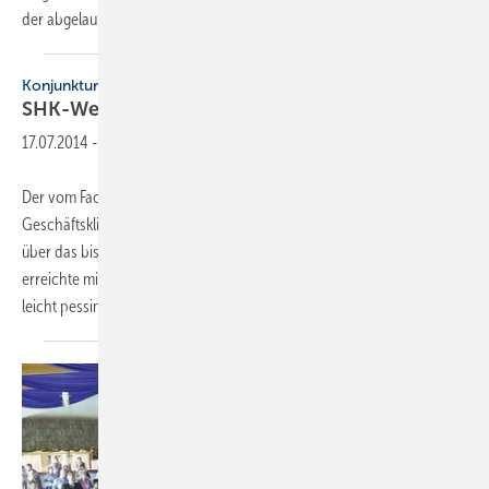
der abgelaufenen drei bzw. sechs
Jahre...
Konjunktur
SHK-Weißbier-Index noch einmal
gestiegen
17.07.2014
-
Der vom Fachverband SHK Bayern halbjährlich ­ermittelte
Geschäftsklimaindex, der auf ­einer Konjunktur­umfrage basiert, stieg
über das ­bisherige Maximum vom Februar 2007 (66,9 Punkte) und
erreichte mit 69 Punkten ­einen Spitzenwert im ­Februar 2014. Die
leicht pessimistischen
Geschäfts...