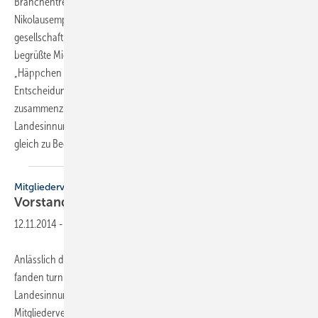
Branchentreffen des bayrischen Fachverbandes statt. „Unser
Nikolausempfang ist der langlebigste und am besten frequentierte
gesellschaftliche Treffpunkt der gesamten deutschen SHK-Branche“,
begrüßte Michael Hilpert die Gäste aus allen Vertriebsstufen.
„Häppchen verteilen an irgendwen kann jeder! Die richtigen
Entscheidungsträger einer gesamten Branche einmal im Jahr
zusammenzutrommeln, ist etwas schwerer!“, legte der
Landesinnungsmeister in gewohnt zurückhaltend bayerischer Manier
gleich zu Beginn seiner Rede
los.
Mitgliederversammlung
Vorstand und Gremien neu
gewählt
12.11.2014
-
Anlässlich der Mitgliederversammlung am 15. Oktober in München
fanden turnusmäßig Neuwahlen statt. Nach drei Jahren legte
Landesinnungsmeister Michael Hilpert sein Amt in die Hände der
Mitgliederversammlung zurück und wies in seiner Rede auf die Erfolge