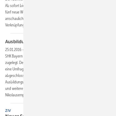
Ab sofort bietet er den bayerischen SHK-/OL-Innungsfachbetrieben
fünf neue Webinare (Lehrfilme online) an. Sinn dieser modernen und
anschaulichen Lehrmethode ist es, dem Betrachter durch die
Verknüpfung von Folienvorträgen mit
der...
Ausbildung auf hohem
Niveau
25.01.2016
-
Marktdaten
Der Auftragsbestand der vom Fachverband
SHK Bayern vertretenen vier Gewerke hat auf hohem Niveau erneut
zugelegt. Der Durchschnitt über alle belief sich auf 11,2 Wochen, wie
eine Umfrage unter den Mitgliedsbetrieben zeigt. Die Anzahl der neu
abgeschlossenen Lehrverträge in den bayerischen SHK-
Ausbildungsberufen erreichte den zweitbesten Wert seit Jahren. Diese
und weitere Entwicklungen teilte der Fachverband zum vergangenen
Nikolausempfang in München
mit.
ZIV