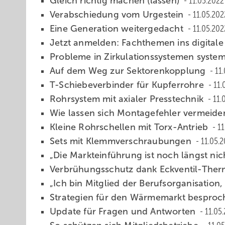
Gleich richtig machen (lassen)
11.05.2022
Verabschiedung vom Urgestein
11.05.202
Eine Generation w eitergedacht
11.05.202
Jetzt anmelden: Fachthemen ins digitale
Problem e in Zirkulationssystemen syst
Auf dem Weg zur Sektorenkopplung
11
T-Schiebeverbinder für Kupferrohre
11.
Rohrsystem mit axialer Presstechnik
11.
Wie lassen sich Montagefehler vermeid
Kleine Rohrschellen mit Torx-Antrieb
11
Sets mit Klemmverschraubungen
11.05.
„Die Markteinführung ist noch längst ni
Verbrühungsschutz dank Eckventil-The
„Ich bin Mitglied der Berufsorganisation,
Strategien für den Wärmemarkt bespro
Update für Fragen und Antworten
11.05