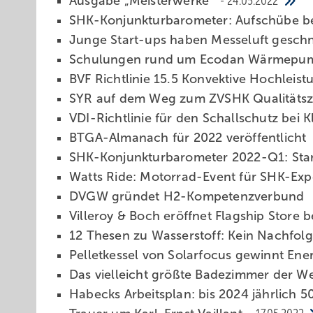
Ausgabe „Meisterwerke“
24.05.2022
SHK-Konjunkturbarometer: Aufschübe b
Junge Start-ups haben Messeluft gesc
Schulungen rund um Ecodan Wärmep
BVF Richtlinie 15.5 Konvektive Hochlei
SYR auf dem Weg zum ZVSHK Qualitäts
VDI-Richtlinie für den Schallschutz bei
BTGA-Almanach für 2022 veröffentlicht
SHK-Konjunkturbarometer 2022-Q1: Star
Watts Ride: Motorrad-Event für SHK-Ex
DVGW gründet H2-Kompetenzverbund
Villeroy & Boch eröffnet Flagship Store b
12 Thesen zu Wasserstoff: Kein Nachfol
Pelletkessel von Solarfocus gewinnt En
Das vielleicht größte Badezimmer der W
Habecks Arbeitsplan: bis 2024 jährlic