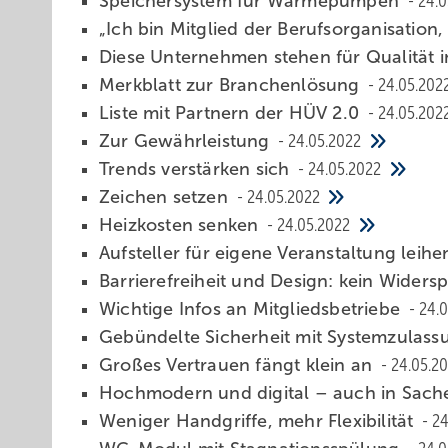
Speichersystem für Wärmepumpen
24.0
„Ich bin Mitgli ed der Berufsorganisation
Diese Unternehmen stehen für Qualität
Merkblatt zur Branchenlösung
24.05.202
Liste mit Partnern der HÜV 2.0
24.05.202
Zur Gewährleistung
24.05.2022
Trends verstärken sich
24.05.2022
Zeichen setzen
24.05.2022
Heizkosten senken
24.05.2022
Aufsteller für eigene Veranstaltung leih
Barrierefreiheit und Design: kein Widers
Wichtige Infos an Mitgliedsbetriebe
24.0
Gebündelte Sicherheit mit Systemzulas
Großes Ve rtrauen fängt klein an
24.05.2
Hochmodern und digital – auch in Sach
Weniger Handgriffe, mehr Flexibilität
24