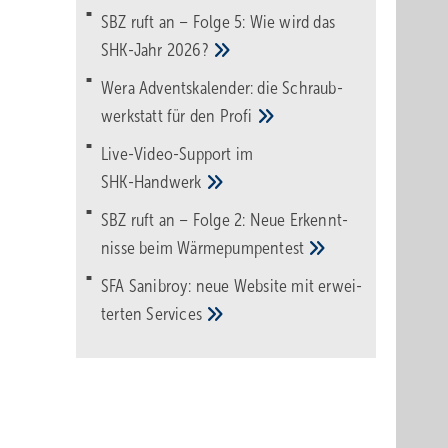
SBZ ruft an – Folge 5: Wie wird das
SHK-Jahr
2026?
Wera Adventskalender: die Schraub­
werk­statt für den
Pro­fi
Live-Video-Support im
SHK-Handwerk
SBZ ruft an – Folge 2: Neue Erkennt­
nisse beim
Wärme­pumpen­test
SFA Sanibroy: neue Web­site mit erwei­
terten
Services