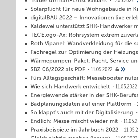
Trauer um Karl-Ernst Vaillant
17.05.2022
Solarpflicht für neue Wohngebäude in K
digitalBAU 2022 – Innovationen live erl
Kaldewei unterstützt SHK-Handwerker 
TECElogo-Ax: Rohrsystem extrem zuverläss
Roth Vipanel: Wandverkleidung für die 
Fachregel zur Optimierung der Heizung
Wärmepumpen-Paket: Pacht, Service u
SBZ 06/2022 als PDF
11.05.2022
Fürs Alltagsgeschäft: Messebooster nut
Wie sich Handwerk entwickelt
11.05.2022
Energiewende stärker in der SHK-Berufs
Badplanungsdaten auf einer Plattform
So klappt’s auch mit der Digitalisierung
Endlich: Messe mischt wieder mit
11.05.
Praxisbeispiele im Jahrbuch 2022
11.05.