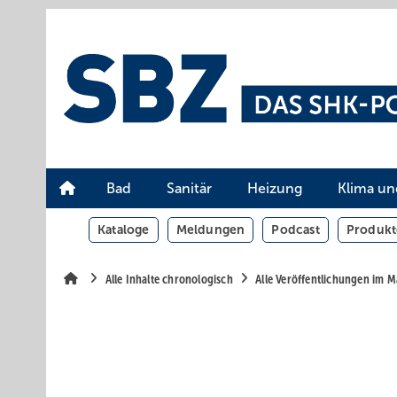
Springe
Springe
Springe
auf
auf
auf
Hauptinhalt
Hauptmenü
SiteSearch
Bad
Sanitär
Heizung
Klima un
Kataloge
Meldungen
Podcast
Produkt
Alle Inhalte chronologisch
Alle Veröffentlichungen im 