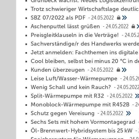
Grünbeck wächst: Neues Logistikzentr
Trotz schwieriger Wirtschaftslage deutl
SBZ 07/2022 als PDF
24.05.2022
Aschenputtel lässt grüßen
24.05.2022
Preisglei tklauseln in die Verträge!
24.05.
Sachverständige/r des Handwerks werde
Jetzt anmelden: Fachthemen ins digitale
Cool bleiben, selbst bei minus 20 °C in
Kunden überzeugen
24.05.2022
Leise Luft/Wasser-Wärmepumpe
24.05.
Wenig Schall und kein Rauch?
24.05.202
Split-Wärmepumpe mit R32
24.05.2022
Monoblock-Wär mepumpe mit R452B
2
Schutz gegen Vereisung
24.05.2022
Sechs Sets mit hohem ­Vormontagegrad
Öl-Brennwert-Hybridsystem bis 25 kW