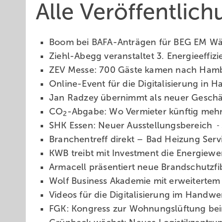
Alle Veröffentlic
Boom bei BAFA-Anträgen für BEG EM W
Ziehl-Abegg veranstaltet 3. Energieeffiz
ZEV Messe: 700 Gäste kamen nach Ha
Online-Event für die Digitalisierung in
Jan Radzey übernimmt als neuer Geschä
CO
-Abgabe: Wo Vermieter künftig me
2
SHK Essen: Neuer Ausstellungsbereich
Branchentreff direkt – Bad Heizung Ser
KWB treibt mit Investment die Energiew
Armacell präsentiert neue Brandschutzfi
Wolf Business Akademie mit erweiterte
Videos für die Digitalisierung im Handw
FGK: Kongress zur Wohnungslüftung be