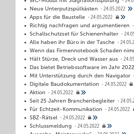
WC-Modul mit Stagnationsspülung
24.0
Neue Unterputzspülkästen
24.05.2022
Apps für die Baus telle
24.05.2022
Richtig nachfragen und argumentieren
Schallschutzset für Schienenhalter
24.0
Alle haben ihr Büro in der Tasche
24.05.
Wenn das Firm ennotebook Schaden ni
Hält Stürze, Dreck und Wasser aus
24.0
Das bietet Betriebssoftware im Jahr 202
Mit Unterstützung durch den Navigator
Digitale Baudokumentation
24.05.2022
Aktion
24.05.2022
Seit 25 Jahren Branchenbegleiter
24.05.
Für Echtzeit-Kommunikation
24.05.2022
SBZ-Rätsel
24.05.2022
Schlussmeldung
24.05.2022