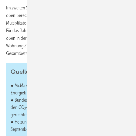
Im zweiten Schritt wurde der CO
-Ausstoß ermittelt, welcher mit dem
2
oben berechneten Energieverbrauch entsteht. Dafür wurde ein
Multiplikator von 0,28 kg CO
/kWh für eine Ölheizung herangezogen.
2
Für das Jahr 2023 liegt die Bepreisung bei 35 Euro pro Tonne CO
. Wie
2
oben in der Tabelle bereits berechnet, verbraucht eine 92 m² große
Wohnung 2760 kWh. Dabei fallen 772,8 kg CO
an, was zu einem
2
Gesamtbetrag von 27 Euro führt.
Quellen:
● McMakler: Sanierungsbedarf am Immobilienmarkt: Schlechte
Energiebilanz von deutschen Wohnhäusern, 2021
● Bundesministerium für Wirtschaft und Klimaschutz: Fairness bei
den CO
-Kosten: BMWK, BMWSB und BMJ einigen sich auf
2
gerechte Verteilung, April 2022
● Heizung.de: Die Energieeffizienzklassen für das Haus,
September 2021