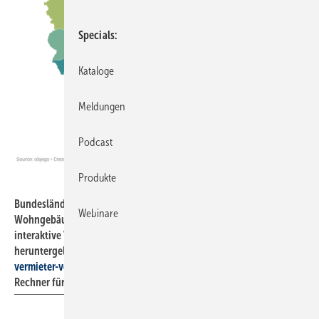
Specials
Kataloge
Meldungen
Podcast
Produkte
Objego
Bundesländer mit dem höchsten prozentualen Anteil an
Webinare
Wohngebäuden mit Energieeffizienzklasse G oder H. Die
interaktive Version der Karte kann man hier eingesehen und
heruntergeladen werden:
https://www.objego.de/co2-abgabe-
vermieter-vergleich/
Unter dem Link findet sich auch ein CO
-
2
Rechner für den privaten Gebrauch zum Herunterladen.