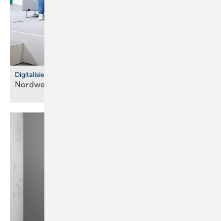
Digitalisierung im Fachhandel
Nordwest: So war der IT Community Day
2025