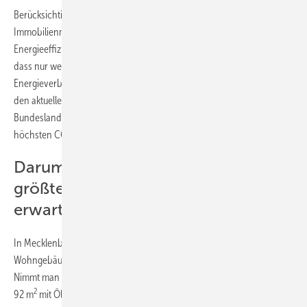
Berücksichtigt man die aktuelle Studie „Sanierungsbedarf am
Immobilienmarkt“, in der lediglich jeder vierte Vermieter angab, die
Energieeffizienzklasse der eigenen Immobilie zu kennen. Dies zeigt,
dass nur wenige Immobilienbesitzer den tatsächlichen
Energieverbrauch ihres Objektes kennen. Wirft man einen Blick auf
den aktuellen Stand energetisch unsanierter Wohngebäude je
Bundesland, wird ersichtlich, wo mit hoher Wahrscheinlichkeit die
höchsten CO
-Abgaben für Vermieter entstehen werden.
2
Darum ist in Ostdeutschland ist der
größte Anteil an Höchstabgaben zu
erwarten
In Mecklenburg-Vorpommern wiesen laut Studie 2021 41,8 % der
Wohngebäude die schlechtesten Energieeffizienzklassen G und H auf.
Nimmt man die durchschnittliche deutsche Wohnungsgröße von
2
92 m
mit Ölheizung, kommt man für 2023 auf eine CO
-Abgabe von
2