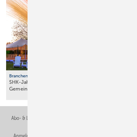
Branchentreffen
SHK-Jahreskongress 2026: Zu­kunft, Netz­werk,
Gemeinschaft
Abo- & Leserservice
AGB
Alle Inhalte chronologisch
Anmelden
Anmeldung & Registrierung
Newsletter