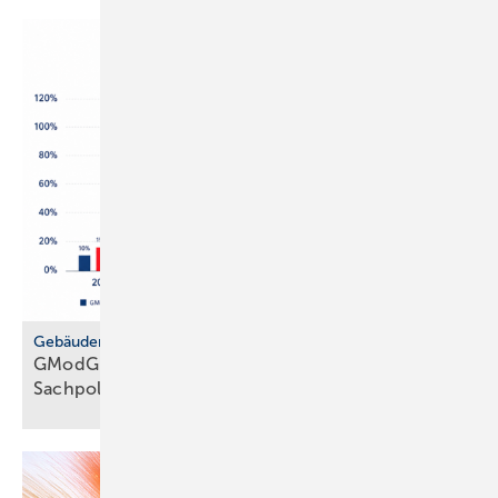
Gebäudemodernisierungsgesetz
GModG: SHK-Handwerk kriti­siert feh­lende
Sach­politik