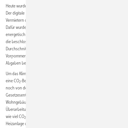
Heute wurde ein neues Gesetz zur CO
-Abgabe auf den Weg gebracht.
2
Der digitale Immobilienmanager Objego hat untersucht, wo
Vermietern damit nächstes Jahr die höchsten Abgaben bevorstehen.
Dafür wurden die Bundesländer, welche den höchsten Anteil an
energetisch unsanierten Wohngebäuden aufweisen, untersucht und
die beschlossene CO
-Abgabe für die deutsche
2
Durchschnittswohnung errechnet. Vermieter in Mecklenburg-
Vorpommern, Berlin und Thüringen werden am ehesten von hohen
Abgaben betroffen sein.
Um das Klimaziel 2045 zu erreichen, hat der Bund bereits letztes Jahr
eine CO
-Bepreisung für Wohngebäude eingeführt. Diese ist derzeit
2
noch von den Mietern zu tragen. Heute wurde nun ein
Gesetzesentwurf zur Kostenaufteilung der CO
-Bepreisung für
2
Wohngebäude auf den Weg gebracht. Der Grund für die
Überarbeitung war, dass Mieter nur bedingt Einfluss darauf haben,
wie viel CO
durch ihren Energieverbrauch erzeugt wird, da
2
Heizanlage und Wärmedämmung Vermietersache sind.