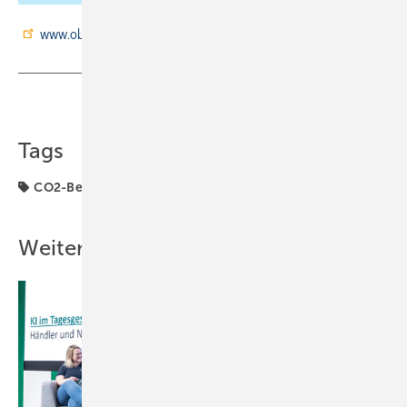
www.objego.de
Teilen
Link kopieren
Tags
CO2-Bepreisung
CO2-Preis
Vermieter
Weitere Inhalte