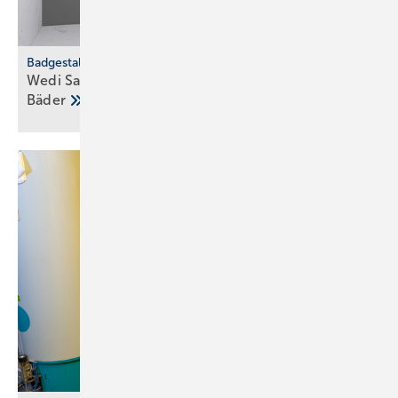
Badgestaltung
Wedi Sanwell XS: Dusch­wand­mo­dul für klei­ne
Bä­der