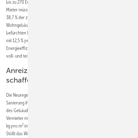
bis zu 270 Euro, davon entfallen alleine 243 Euro auf Vermieter. Der
Mieter müsste 10 % zahlen, in diesem Fall 27 Euro. In Berlin steht mit
38,7 % der zweithöchste Anteil an energetisch ineffizienten
Wohngebäuden, in Thüringen sind es 35,5 %. Am wenigsten zu
befürchten haben Vermieter in Hamburg. In dem Bundesland stehen
mit 12,5 % prozentual die wenigsten Wohnobjekte mit
Energieeffizienzklasse G oder H und bundesweit der höchste Anteil
voll- und teilsanierter Wohnimmobilien.
Anreiz zur energetischen Sanierung
schaffen
Die Neuregelung soll für Vermieter ein Anreiz zur energetischen
Sanierung ihrer Wohnobjekte sein. Denn je niedriger der CO
-Ausstoß
2
des Gebäudes ist, desto geringer ist auch der Anteil, den der
Vermieter mit zu tragen hat. Liegt der CO
-Ausstoß bei über 52
2
2
kg pro m
im Jahr muss der Vermieter 90 % der Abgabe übernehmen.
Stößt das Wohngebäude weniger als 12 kg pro Quadratmeter im Jahr