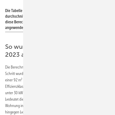
Objego
Die Tabelle zeigt eine beispielhafte Berechnung für eine
2
durchschnittlich große Wohnung von 92 m
mit Ölheizung. Für
diese Berechnung wurden Faktoren nach aktuellem Stand
angewendet.
So wurde sich den CO
-Abgaben für
2
2023 angenähert
Die Berechnung der CO
-Abgabe erfolgte in zwei Schritten. Im ersten
2
Schritt wurde der Energieverbrauch einer Effizienzklasse am Beispiel
einer 92 m² großen Wohnung errechnet. Um beispielsweise in die
Effizienzklasse A+ eingestuft zu werden, muss der Energieverbrauch
unter 30 kWh/m² pro Jahr liegen. Für eine 92 m² große Wohnung
bedeutet dies einen Energieverbrauch von 2760 kWh im Jahr. Eine
Wohnung in der Energieeffizienzklasse D (130 kWh/m²) verbraucht
hingegen bereits 11 960 kWh im Jahr.