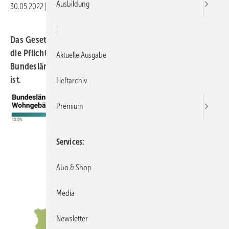
Ausbildung
30.05.2022
|
Druckvorschau
|
Das Gesetz zur CO
-Abgabe nimmt Vermieter stärker in
2
die Pflicht. Eine Studie hat untersucht, in welchen
Aktuelle Ausgabe
Bundesländern mit den höchsten Abgaben zu rechnen
ist.
Heftarchiv
Premium
Services
Abo & Shop
Media
Newsletter