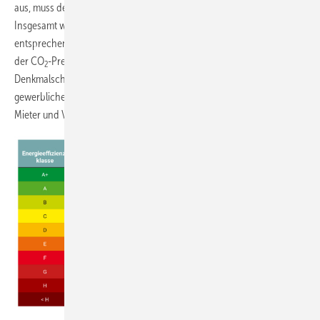
aus, muss der Mieter wie bisher die gesamte CO
-Abgabe bezahlen.
2
Insgesamt wird der Ausstoß in zehn Klassen eingestuft und
entsprechend zwischen Mieter und Vermieter aufgeteilt. Bis 2025 wird
der CO
-Preis pro Tonne jährlich um 10 Euro steigen. Mietobjekte mit
2
Denkmalschutz sind zunächst von der Regelung ausgenommen. Für
gewerbliche Immobilien gilt vorerst eine 50/50-Aufteilung zwischen
Mieter und Vermieter.