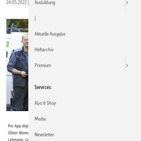
24.05.2022
|
Veröffentlicht in
Ausgabe 07-2022
Ausbildung
|
Aktuelle Ausgabe
Heftarchiv
Premium
Services
Abo & Shop
Bild: Label Software
Media
Per App digital mobil unterwegs (von links): die Kundendienstmonteure
Oliver Blome und Christopher Hagen, Elektro-Auszubildender Niklas
Newsletter
Lehmann, Geschäftsführer Thomas Kolmhuber und IT-