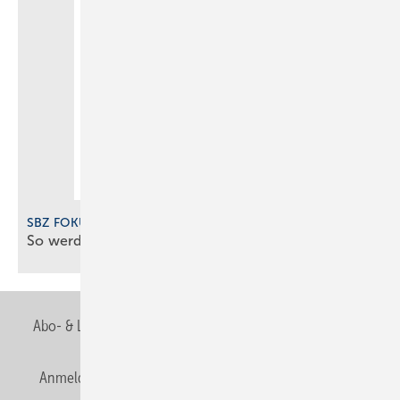
SBZ FOKUS Digitalisierung 2025
Bild: Label Software
So werden SHK-Betriebe digital gut
gemanagt
Sanitär- und Heizungsbaumeister Michael Seyer arbeitet mit
Labelwin im Büro.
Abo- & Leserservice
AGB
Alle Inhalte chronologisch
Softwarepotenziale nicht
Anmelden
Anmeldung & Registrierung
Newsletter
ausgeschöpft