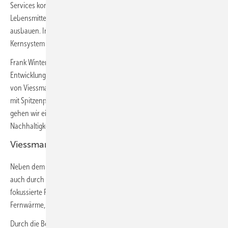
Services konnte der Geschäftsbereich sein Geschäft in den Branchen
Lebensmitteleinzelhandel, Vertical Farming und Medizintechnik
ausbauen. Innovationstreiber sind intelligente Kühllösungen, die im
Kernsystem auf der Wärmepumpentechnologie basieren.
Frank Winters, CEO von Viessmann Refrigeration Solutions: „Die
Entwicklung zukunftsfähiger Lösungen war schon immer Teil der DNA
von Viessmann. Durch die Kombination von führenden Kühllösungen
mit Spitzenprodukten der Heizungstechnik und Gebäudeautomation
gehen wir einen großen Schritt zu mehr Energieeffizienz und
Nachhaltigkeit für unsere Kunden.“
Viessmann Investment
Neben dem dynamischen organischen Wachstum konnte Viessmann
auch durch gezielte Akquisitionen und neue familienunternehmen-
fokussierte Partnerschaften in den Bereichen Elektroheizung,
Fernwärme, After-Sales-Services und Gebäudeautomation wachsen.
Durch die Beteiligung an dem führenden Serviceunternehmen für