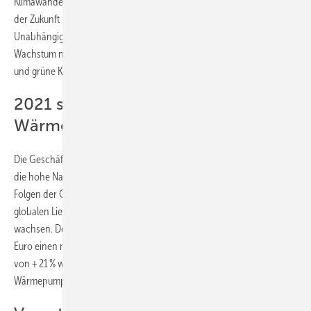
Klimawandel zu bekämpfen und die Energiegewinnung und -nutzung
der Zukunft neu zu denken und damit die geopolitische
Unabhängigkeit Europas zu stärken. Deshalb beschleunigen wir unser
Wachstum nun mit zielgerichteten Investitionen in Wärmepumpen
und grüne Klimalösungen.“
2021 starkes Wachstum durch
Wärmepumpen
Die Geschäftsentwicklung 2021 der Viessmann Group unterstreicht
die hohe Nachfrage nach grünen Klimalösungen. Trotz negativer
Folgen der Coronavirus-Pandemie und Herausforderungen bei den
globalen Lieferketten gelang es dem Unternehmen, erneut stark zu
wachsen. Der Gesamtumsatz der Gruppe erreichte 2021 mit 3,4 Mrd.
Euro einen neuen Rekordwert (Vorjahr: 2,8 Mrd. Euro). Das Wachstum
von + 21 % wurde vor allem durch eine steigende Nachfrage nach
Wärmepumpen getrieben (+ 41 %).