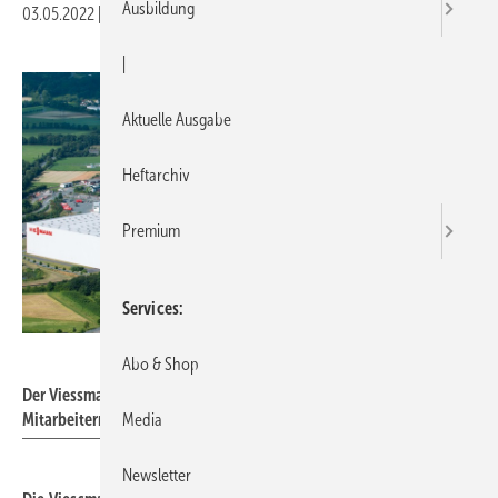
Ausbildung
03.05.2022
|
Druckvorschau
|
Aktuelle Ausgabe
Heftarchiv
Premium
Services
Viessmann
Abo & Shop
Der Viessmann-Standort in Allendorf (Eder) mit ca. 4500
Mitarbeitern.
Media
Newsletter