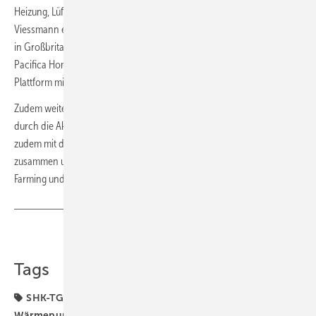
Heizung, Lüftung und Klima, Value Added Engineering erhielt
Viessmann erstmals Zugang zum australischen Kontinent. Die Präsenz
in Großbritannien verstärkte Viessmann mit der Übernahme von
Pacifica Home Services, einer führenden Installations/Service-
Plattform mit Schwerpunkt auf Wärmepumpen.
Zudem weitete das Unternehmen seine Fernwärmeaktivitäten in Polen
durch die Akquisition von Elektrotermex aus. Viessmann schloss sich
zudem mit dem führenden niederländischen Unternehmen Priva
zusammen und stärkte damit seine Expertise in den Bereichen Vertical
Farming und Gebäudeautomation. ■
Teilen
Link kopieren
Tags
SHK-TGA-Hersteller-Bilanzen
Viessmann
Wärmepumpe