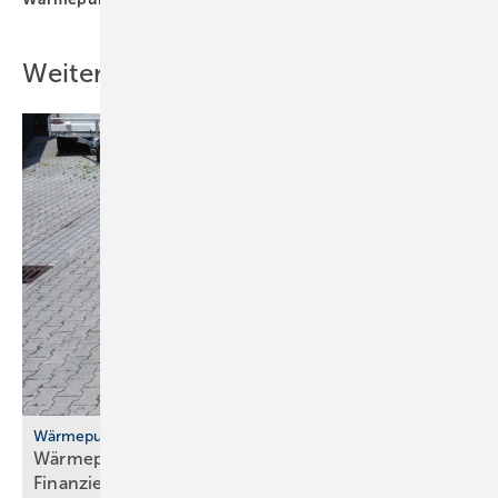
Weitere Inhalte
Wärmepumpenhochlauf
Wärmepumpen: gute Ideen für Transport,
Finanzierung und
Versicherung