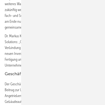
weiteres Wachstum zu erzielen und Marktanteile zu gewinnen. Auch
zukünftig werden wir diesen Weg in enger Abstimmung mit unseren
Fach- und Servicepartnern sowie unseren Nutzern gehen. Wir können
am Ende nur dann erfolgreich sein, wenn wir uns alle in eine
gemeinsame Richtung bewegen.“
Dr. Markus Klausner, Chief Technology Officer von Viessmann Climate
Solutions: „One Base bietet grüne Klimalösungen durch die nahtlose
Verbindung von allen erforderlichen Lösungskomponenten. Die
neuen Investitionen in Forschung und Entwicklung sowie in die
Fertigung unterstreichen unsere Ambition, das weltweit führende
Unternehmen für Premium-Klimalösungen zu werden.“
Geschäftsbereich Refrigeration Solutions
Der Geschäftsbereich Kühllösungen leistete ebenfalls einen positiven
Beitrag zur Unternehmensentwicklung der Gruppe im Jahr 2021.
Angetrieben durch die Kombination von Kühl-, Klima- und
Gebäudeautomationslösungen sowie Installation- und After-Sales-