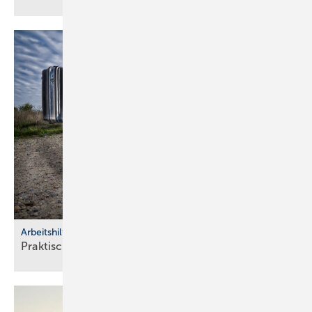
Arbeitshilfen
Praktische Hilfs­mittel für
Hand­werker