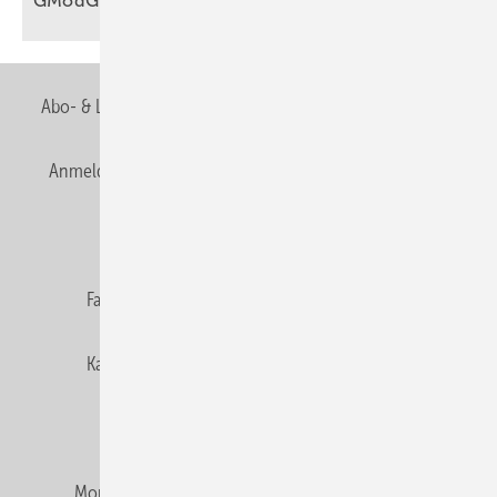
GModG
Abo- & Leserservice
AGB
Alle Inhalte chronologisch
Anmelden
Anmeldung & Registrierung
Newsletter
Datenschutz
E-Paper
Editor's choice
Fachbeiträge
Gentner Verlag
Impressum
Karriere bei Gentner
Team
Mediaservice
Mitgliedschaften und Engagement
Montagezeiten Heizung
Montagezeiten Sanitär