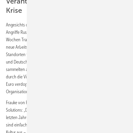
Verantwortung und Solidarität in der
Krise
Angesichts der seit dem 24. Februar 2022 andauernden brutalen
Angriffe Russlands in der Ukraine hat Viessmann innerhalb weniger
Wochen Transporte, Unterkünfte, Medikamente, Sachspenden und
neue Arbeitsplätze für Menschen aus der Ukraine, die an den
Standorten von Viessmann in Polen, Rumänien, Ungarn, der Slowakei
und Deutschland Zuflucht suchten, organisiert. Darüber hinaus
sammelten alle Viessmann-Mitarbeiter:innen weltweit Spenden, die
durch die Viessmann Family Foundation auf insgesamt über 1,2 Mio.
Euro verdoppelt wurden und sozialen und wohltätigen
Organisationen zugutekommen.
Frauke von Polier, Chief People Officer bei Viessmann Climate
Solutions: „Die große Solidarität und Teamorientierung, die wir in den
letzten Jahren und besonders in den letzten Wochen erlebt haben,
sind einfach überwältigend. Diese Verantwortung zeichnet unsere
Kultur aus – sie ist der größte Wettbewerbsvorteil in einer sich