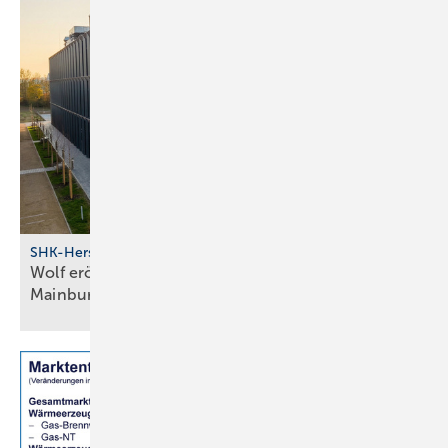
SHK-Hersteller
Wolf eröff­net modernes Bil­dungs­zent­rum in
Main­burg