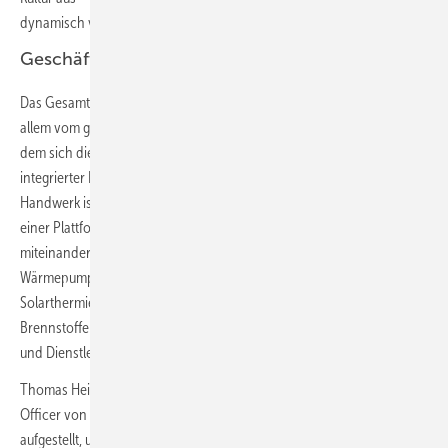
dynamisch verändernden Welt.“
Geschäftsbereich Climate Solutions
Das Gesamtwachstum der Viessmann Group wurde im Jahr 2021 vor
allem vom größten Geschäftsbereich Climate Solutions getrieben, in
dem sich die strategische Transformation zum führenden Anbieter
integrierter Klimalösungen weiter auszahlte. Für Fachpartner aus dem
Handwerk ist die Markteinführung von
Viessmann One Base
,
einer Plattform, die alle Klimalösungen aus einer Hand nahtlos
miteinander integriert, ein wesentlicher Meilenstein: von
Wärmepumpen mit natürlichen Kältemitteln, Biomasse, Fernwärme,
Solarthermie, Stromspeicher, grünen Gasen und flüssigen grünen
Brennstoffen bis hin zu Lüftungslösungen sowie digitalen Services
und Dienstleistungen.
Thomas Heim, stellvertretender CEO, Chief Sales & Chief Marketing
Officer von Viessmann Climate Solutions: „Wir sind heute ideal
aufgestellt, um mit unserem Integrierten Viessmann Lösungsangebot