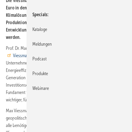
Die Viessmann Group plant, in den nächsten drei Jahren 1 Mrd.
Euro in den Ausbau von Wärmepumpen und grünen
Specials
Klimalösungen zu investieren. Durch die Investition sollen
Produktionskapazitäten sowie die Forschungs- und
Kataloge
Entwicklungsaktivitäten des Familienunternehmens ausgeweitet
werden.
Meldungen
Prof. Dr. Martin Viessmann, Präsident des Verwaltungsrats der
Viessmann Group
: „Seit mehr als 105 Jahren steht unsere
Podcast
Unternehmensfamilie für positive Veränderung mit klarem Fokus auf
Energieeffizienz und Entwicklung neuer Technologien, wie der ersten
Produkte
Generation von Wärmepumpen im Jahr 1979. Unsere historische
Investitionsentscheidung kommt zu einer Zeit, in der wir das
Webinare
Fundament für die nächsten 105 Jahre legen – für uns, und noch viel
wichtiger, für zukünftige Generationen.“
Max Viessmann, CEO der Viessmann Group: „Beispiellose
geopolitische Entwicklungen erfordern beispiellose Antworten. Wir
alle benötigen mehr Geschwindigkeit und Pragmatismus, um den