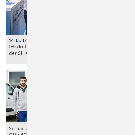
14. bis 17. April 2026, Nürnberg
IFH/Intherm: 400+ Aus­stel­ler zei­gen die Zu­kunft
der
SHK-Branche
So packt das Handwerk die Wärmewende an, trotz