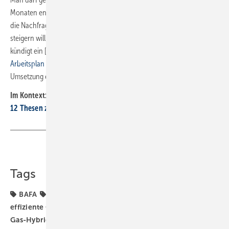
Monaten entwickeln. Es ist kein Geheimnis, dass die Bundesregierung
die Nachfrage insbesondere nach Wärmepumpen noch weiter
steigern will. Schon der
Koalitionsausschuss vom 23. März 2022
kündigt ein [Gas]-Kesselaustauschprogramm an. In
Robert Habecks
Arbeitsplan Energieeffizienz
wird unter anderem hierfür die
Umsetzung einer BEG-Reform bis zum Sommer 2022 angekündigt. ■
Im Kontext:
12 Thesen zu Wasserstoff: Kein Nachfolger für Gas-Heizungen
Teilen
Link kopieren
Tags
BAFA
BEG
Biomasse
Bundesförderung für
effiziente Gebäude
Förderprogramm
Förderung
Gas-Hybridheizung
Wärmeerzeuger
Wärmepumpe