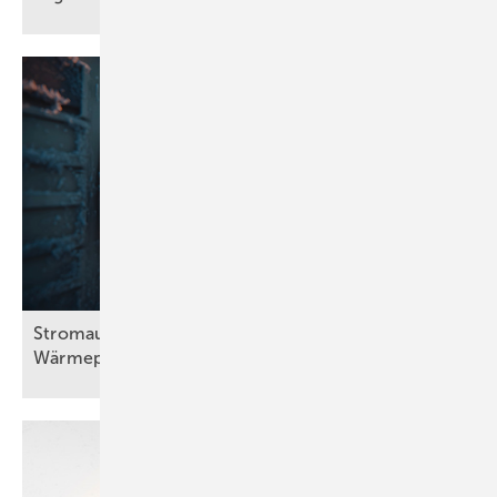
Stromausfall bei Frost: Wie viel halten
Wärmepumpen
aus?