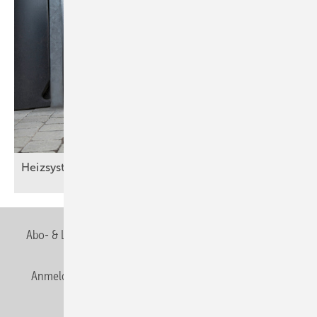
Heizsysteme digital im
Griff.
Abo- & Leserservice
AGB
Alle Inhalte chronologisch
Anmelden
Anmeldung & Registrierung
Newsletter
Datenschutz
E-Paper
Editor's choice