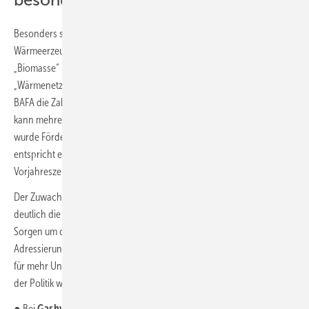
Besonders stark gestiegen ist die Zahl der Förderanträge für
Wärmeerzeuger („Gashybrid und Renewable-Ready“, „Solarthermie“,
„Biomasse“ und „Wärmepumpen“; hier nicht berücksichtigt:
„Wärmenetze“). Für den Förderschwerpunkt Wärmeerzeuger weist das
BAFA die Zahl der beantragten Wärmeerzeuger aus (ein Förderantrag
kann mehrere Wärmeerzeuger umfassen). Von Januar bis April 2022
wurde Förderung für 122 449 Wärmeerzeuger beantragt, das
entspricht einer Steigerung von 111 % gegenüber dem
Vorjahreszeitraum (57 964 Wärmeerzeuger).
Der Zuwachs ist war allerdings nicht gleichmäßig verteilt und spiegelt
deutlich die jüngsten Entwicklungen bei den Energiepreisen, die
Sorgen um die Versorgungssicherheit bei Erdgas und die
Adressierung der Wärmepumpe als Lösung für die Energiewende und
für mehr Unabhängigkeit von Energieimporten aus Russland seitens
der Politik wider.
● Bei
Gashybrid und Renewable-Ready
lag der Zuwachs von