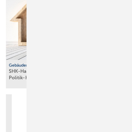
Gebäudemodernisierungsgesetz
SHK-Handwerk: ver­läss­li­che Hei­zungs­wahl statt
Po­li­tik-Hö­rig­keit