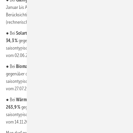
Januar bis April 2022 bei
27,4 %
gegenüber dem Vorjahr oder unter
Berücksichtigung des saisontypischen Verlaufs am 30.04.2022
(rechnerisch) auf dem Stand vom 25.05.2021.
● Bei
Solarthermie
lag der Zuwachs von Januar bis April 2022 bei
34,3 %
gegenüber dem Vorjahr oder unter Berücksichtigung des
saisontypischen Verlaufs am 30.04.2022 (rechnerisch) auf dem Stand
vom 02.06.2021.
● Bei
Biomasse
lag der Zuwachs von Januar bis April 2022 bei
94,1 %
gegenüber dem Vorjahr oder unter Berücksichtigung des
saisontypischen Verlaufs am 30.04.2022 (rechnerisch) auf dem Stand
vom 27.07.2021.
● Bei
Wärmepumpen
lag der Zuwachs von Januar bis April 2022 bei
263,9 %
gegenüber dem Vorjahr oder unter Berücksichtigung des
saisontypischen Verlaufs am 30.04.2022 (rechnerisch) auf dem Stand
vom 14.11.2021.
Man darf gespannt sein, wie sich die Antragszahlen in den nächsten