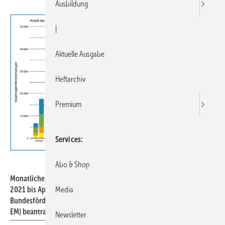
Ausbildung
|
Aktuelle Ausgabe
Heftarchiv
Premium
Services
JV / Quelle: BAFA
Abo & Shop
Monatliche Zahl der Wärmeerzeuger, für die beim BAFA von Januar
2021 bis April 2022 eine Förderung im Rahmen der
Media
Bundesförderung für effiziente Gebäude als Einzelmaßnahme (BEG
EM) beantragt worden ist.
Newsletter