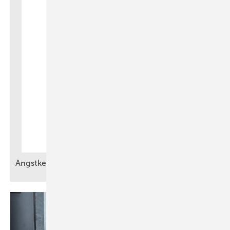
Angstkess el sind keine
Zukunftslösung