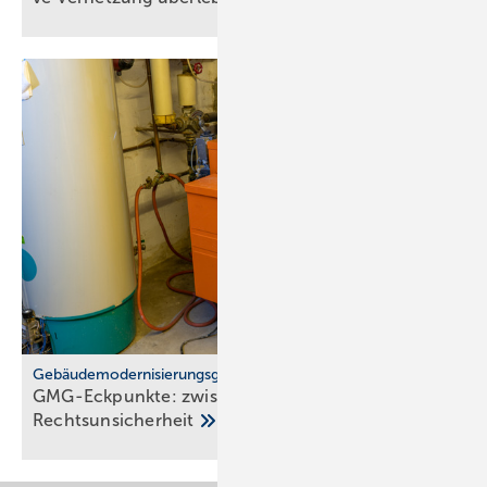
Gebäudemodernisierungsgesetz
GMG-Eckpunkte: zwi­schen Er­leich­te­rung und
Rechts­un­si­cher­heit