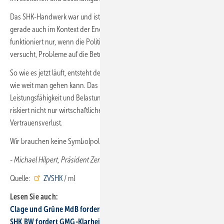
Das SHK-Handwerk war und ist bereit, seinen Beitrag zu leisten –
gerade auch im Kontext der Energiewende. Aber dieses Miteinander
funktioniert nur, wenn die Politik ihre Aufgaben selbst erfüllt und nicht
versucht, Probleme auf die Betriebe abzuwälzen.
So wie es jetzt läuft, entsteht der Eindruck, dass hier ausgetestet wird,
wie weit man gehen kann. Das ist gefährlich. Denn wer dauerhaft die
Leistungsfähigkeit und Belastungsgrenzen des Mittelstands ignoriert,
riskiert nicht nur wirtschaftlichen Schaden, sondern auch weiteren
Vertrauensverlust.
Wir brauchen keine Symbolpolitik. Wir brauchen verlässliche, faire und wi
- Michael Hilpert, Präsident Zentralverband Sanitär Heizung Klima
Quelle:
ZVSHK
/ ml
Lesen Sie auch:
Clage und Grüne MdB for­dern Tech­no­lo­gie­of­fen­heit
SHK BW fordert GMG-Klar­heit und Tech­no­lo­gie­of­fen­heit