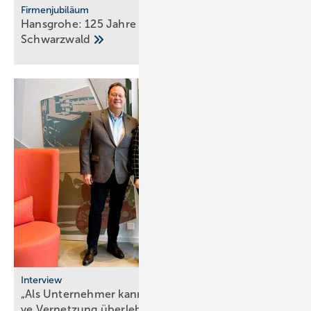
Firmenjubiläum
Hansgrohe: 125 Jahre Sa­ni­tär­tech­nik aus dem
Schwarz­wald
Interview
„Als Unternehmer kann man heute nur durch ak­ti­
ve Ver­net­zung
über­le­ben“