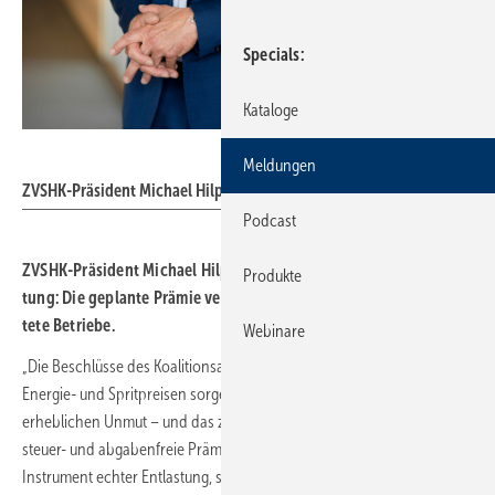
Specials
Kataloge
www.uniqueandwild.de
Meldungen
ZVSHK-Präsident Michael Hilpert
Podcast
ZVSHK-Präsident Michael Hilpert kri­ti­siert die Energie-Ent­las­
Produkte
tung: Die geplante Prämie verla­gert Kos­ten auf ohne­hin belas­
tete Betriebe.
Webinare
„Die Beschlüsse des Koalitionsausschusses zur Entlastung bei den
Energie- und Spritpreisen sorgen auch im SHK-Handwerk für
erheblichen Unmut – und das zu Recht. Insbesondere die geplante
steuer- und abgabenfreie Prämie von bis zu 1.000 Euro ist kein
Instrument echter Entlastung, sondern eine Verlagerung staatlicher