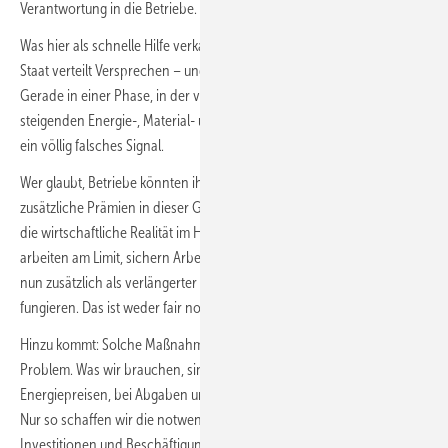
Verantwortung in die Betriebe.
Was hier als schnelle Hilfe verkauft wird, bedeutet in der Praxis: Der
Staat verteilt Versprechen – und die Unternehmer sollen bezahlen.
Gerade in einer Phase, in der viele Handwerksbetriebe selbst mit
steigenden Energie-, Material- und Personalkosten kämpfen, ist das
ein völlig falsches Signal.
Wer glaubt, Betriebe könnten ihren Beschäftigten kurzfristig
zusätzliche Prämien in dieser Größenordnung auszahlen, verkennt
die wirtschaftliche Realität im Handwerk. Viele unserer Unternehmen
arbeiten am Limit, sichern Arbeitsplätze und Ausbildung – und sollen
nun zusätzlich als verlängerter Arm staatlicher Entlastungspolitik
fungieren. Das ist weder fair noch verantwortungsvoll.
Hinzu kommt: Solche Maßnahmen lösen kein einziges strukturelles
Problem. Was wir brauchen, sind nachhaltige Entlastungen – bei
Energiepreisen, bei Abgaben und bei bürokratischen Belastungen.
Nur so schaffen wir die notwendige Planungssicherheit für
Investitionen und Beschäftigung.