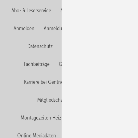
Abo- & Leserservice
AGB
Alle Inhalte chronologisch
Anmelden
Anmeldung & Registrierung
Newsletter
Datenschutz
E-Paper
Editor's choice
Fachbeiträge
Gentner Verlag
Impressum
Karriere bei Gentner
Team
Mediaservice
Mitgliedschaften und Engagement
Montagezeiten Heizung
Montagezeiten Sanitär
Online Mediadaten
Privacy Manager
RSS-Feed