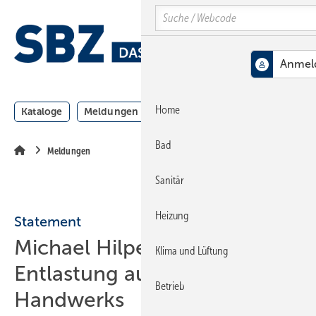
Springe
Springe
Springe
Search
auf
auf
auf
Hauptinhalt
Hauptmenü
SiteSearch
MENÜ
Home
Kataloge
Meldungen
Podcast
Produkte
Webin
Bad
Meldungen
Sanitär
Heizung
Statement
Michael Hilpert: Schein-
Klima und Lüftung
Entlastung auf Kosten des
Betrieb
Handwerks