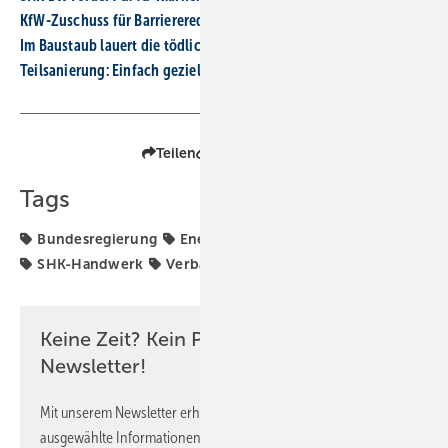
KfW-Zuschuss für Bar­rie­re­re­du­zie­rung star­tet am 8. April
Im Baustaub lauert die tödliche Gefahr
Teilsa nierung: Einfach gezielt modernisieren statt neu bauen
Teilen
Link kopieren
Tags
Bundesregierung
Energiepolitik
Hilpert
Prämie
SHK-Handwerk
Verbände
ZVSHK
Keine Zeit? Kein Problem mit dem SBZ
Newsletter!
Mit unserem Newsletter erhalten Sie regelmäßig von uns
ausgewählte Informationen und Neuigkeiten, gebündelt und