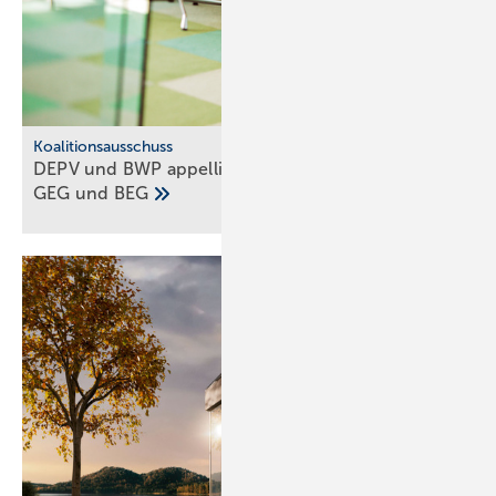
Koalitionsausschuss
DEPV und BWP ap­pel­lie­ren: Kei­nen Um­bruch bei
GEG und
BEG