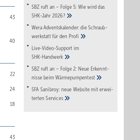
SBZ ruft an – Folge 5: Wie wird das
SHK-Jahr
2026?
43
Wera Adventskalender: die Schraub­
werk­statt für den
Pro­fi
40
Live-Video-Support im
SHK-Handwerk
SBZ ruft an – Folge 2: Neue Erkennt­
22
nisse beim
Wärme­pumpen­test
24
SFA Sanibroy: neue Web­site mit erwei­
terten
Services
18
43