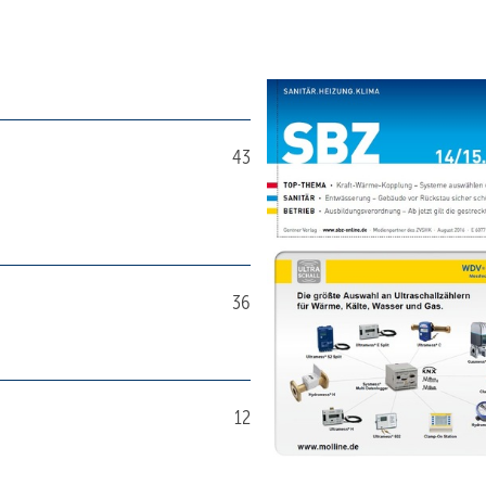
43
36
12