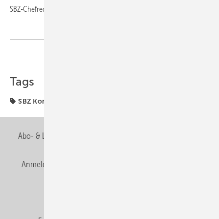
SBZ-Chefredakteur
Teilen
Link kopieren
Tags
SBZ Kommentar
Abo- & Leserservice
AGB
Alle Inhalte chronologisch
Anmelden
Anmeldung & Registrierung
Newsletter
Datenschutz
E-Paper
Editor's choice