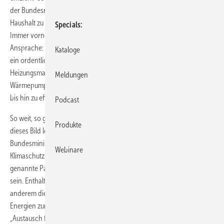
der Bundesregierung, Verbraucher für das Thema Energieeffizienz im
Haushalt zu gewinnen und damit für die Energiewende als Ganzes.
Specials
Immer vorne mit dabei in der „bewusstseinserweiternden“
Ansprache: moderne Heizungstechnik. Zusammengefasst ergibt das
Kataloge
ein ordentliches Bündel an Anreizen für Endkunden, das dem
Heizungsmarkt in all seiner technischen Vielfalt gerecht wird, von der
Meldungen
Wärmepumpe über Solarthermie und anderen erneuerbaren Energien
bis hin zu effizienten Öl- und Gasbrennwertgeräten.
Podcast
So weit, so gut für Handwerk und Heizungsindustrie. Dagegen passt in
Produkte
dieses Bild leider gar nicht hinein der jüngste Vorstoß aus dem
Bundesministerium für Umwelt und Bau (BUB). Dort wurde ein
Webinare
Klimaschutzplan 2050 aufgestellt. Dieses Maßnahmenkatalog
genannte Papier soll eine Art Fahrplan auf dem Weg zur Energiewende
sein. Enthalten sind zwar vertretbare Punkte, aber es sieht unter
anderem die „Einführung einer Nutzungspflicht für erneuerbare
Energien zur Wärmebereitstellung im Gebäudebestand“ vor und den
„Austausch fossil befeuerter Heizungen“. Diese Absichten verlaufen