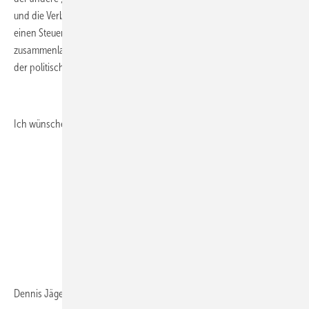
und die Verbraucher. Die Mammutaufgabe Energiewende benötigt
einen Steuermann (ein Amt und eine Person), bei dem alle Fäden
zusammenlaufen. Sonst geht es weiter wie bisher: Die Wendigkeit in
der politischen Umsetzung der Energiewende findet kein Ende.
Ich wünsche Ihnen allseits gute Geschäfte
Dennis Jäger