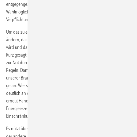
entgegengesetzt zur aktuellen Architektur der Förderprogramme. Die
Wahlmöglichkeit des Energieerzeugers ersetzt eine beschränkende
Verpflichtung.
Um das zu erreichen, will man „das Energiesteuergesetz dahingehend
ändern, dass der Einsatz von fossilen Heizenergieträgern verteuert
wird und daraus ein Anreiz zur Heizungsmodernisierung entsteht“.
Kurz gesagt: Auf Öl und Gas soll in absehbarer Zeit verzichtet werden,
zur Not durch hohen Druck über ordnungs- und finanzpolitische
Regeln. Damit hat Gabriels Kabinettskollegin Barbara Hendricks
unserer Branche (und dem Wirtschaftsminister) keinen Gefallen
getan. Wer solche Absichten in den Raum stellt, der bewegt sich
deutlich an den Bedürfnissen des Marktes vorbei – und verunsichert
erneut Handwerk und Verbraucher. Denn es gibt bei der Wahl der
Energieerzeuger kein Entweder-oder, es gibt nur ein Sowohl-als-auch.
Einschränkungen sollten tabu sein. Sie wären ein falsches Signal.
Es nützt überhaupt nichts, wenn ein Minister „hüh“ schreit, während
der andere „hott“ ruft. Leidtragende sind am Ende das SHK-Handwerk