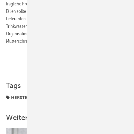
fragliche Produkte trinkwasserhygienisch ungeeignet sind. In diesen
Fällen sollte sich der Verwender jedoch in Hinblick auf April 2017 vom
Lieferanten bestätigen lassen, dass die Anforderungen der
Trinkwasserverordnung eingehalten sind. Hierfür stellt die SHK-
Organisation auf der oben angegebenen Internetseite entsprechende
Musterschreiben zur Verfügung.
Teilen
Link kopieren
Tags
HERSTELLER
Weitere Inhalte