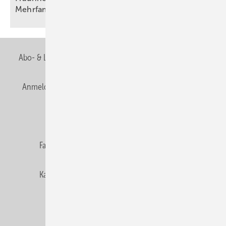
Mehr­fa­mi­lien­häuser
Abo- & Leserservice
AGB
Alle Inhalte chronologisch
Anmelden
Anmeldung & Registrierung
Newsletter
Datenschutz
E-Paper
Editor's choice
Fachbeiträge
Gentner Verlag
Impressum
Karriere bei Gentner
Team
Mediaservice
Mitgliedschaften und Engagement