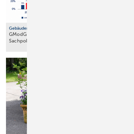
Gebäudemodernisierungsgesetz
GModG: SHK-Handwerk kriti­siert feh­lende
Sach­politik