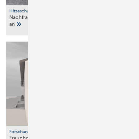
Hitzeschutz
Nachfrage nach Split-Klima­an­lagen steigt stark
an
Forschung
Fraunhofer ISE: Propan-Wärme­pum­pen für