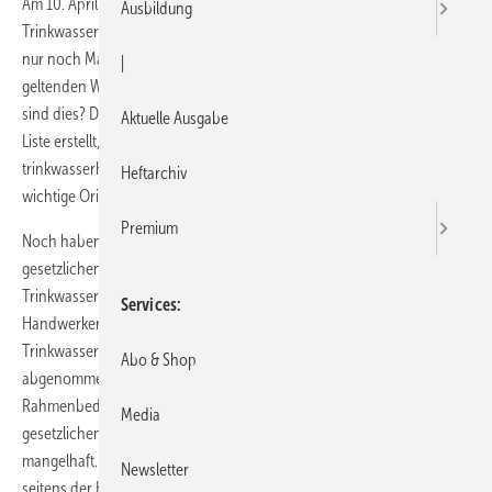
Am 10. April 2017 endet die gesetzliche Übergangsfrist in Sachen
Ausbildung
Trinkwasserhygiene. Ab dann dürfen in der Trinkwasserinstallation
nur noch Materialien zum Einsatz kommen, die die verbindlich
|
geltenden Werkstoffanforderungen erfüllen. Doch welche Produkte
sind dies? Der Zentralverband Sanitär Heizung Klima ZVSHK hat eine
Aktuelle Ausgabe
Liste erstellt, auf der Hersteller die künftig erforderliche
trinkwasserhygienische Eignung ihrer Produkte erklären können – als
Heftarchiv
wichtige Orientierungshilfe für die SHK-Mitgliedsbetriebe.
Premium
Noch haben die Hersteller die Wahl: Die Verschärfung der
gesetzlichen Produktanforderungen für metallene Werkstoffe in der
Trinkwasserinstallation tritt erst im nächsten Frühjahr in Kraft. SHK-
Services
Handwerker müssen aber bereits jetzt umdenken. Denn
Trinkwasserinstallationen, die zum 10. April 2017 noch nicht
Abo & Shop
abgenommen sind, aber Materialien enthalten, die die neuen
Rahmenbedingungen nicht erfüllen, entsprechen nicht den
Media
gesetzlichen Vorgaben. Die Werkleistung ist in einem solchen Fall
mangelhaft. Dem Fachbetrieb drohen Mängelhaftungsansprüche
Newsletter
seitens der Kunden.