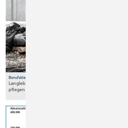
Berufskleidung
Langlebig und sicher: Ar­beits­schu­he rich­tig
pfle­gen