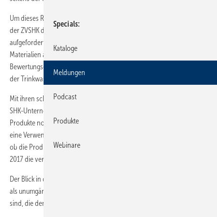
Um dieses Risiko für seine Mitgliedsbetriebe möglichst zu senken, hat
Specials
der ZVSHK die Hersteller von Produkten in Kontakt mit Trinkwasser
aufgefordert, Erklärungen zur trinkwasserhygienischen Eignung ihrer
Kataloge
Materialien abzugeben. Als Basis dieser Stellungnahmen gilt die UBA-
Bewertungsgrundlage für metallene Werkstoffe in Verbindung mit § 17
Meldungen
der Trinkwasserverordnung.
Podcast
Mit ihren schriftlichen Statements können die Hersteller nun also den
SHK-Unternehmer darüber informieren, ob bzw. welche ihrer
Produkte
Produkte noch bis zum kommenden April verwendbar sind, ob für
eine Verwendung eventuell Zusatzmaßnahmen erforderlich sind und
Webinare
ob die Produkte auch nach dem näherrückenden Stichtag im Frühjahr
2017 die verbindlich geltenden Werkstoffanforderungen erfüllen.
Der Blick in die Branche zeigt: Diese Anfrage des ZVSHK erweist sich
als unumgänglich, da weiterhin Produkte auf dem Markt erhältlich
sind, die den künftig verschärften Anforderungen nicht entsprechen.