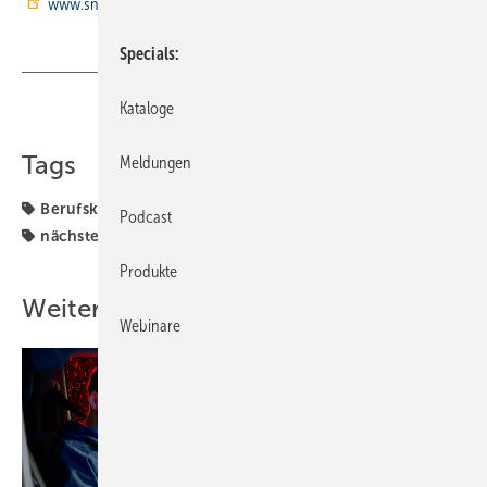
www.snickersworkwear.de
Specials
Kataloge
Teilen
Link kopieren
Tags
Meldungen
Berufskleidung
Betrieb + Organisation
Generation
Podcast
nächste
Produkte
Weitere Inhalte
Webinare