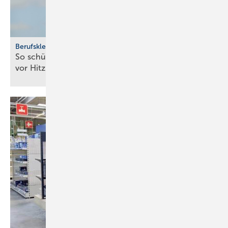
Berufskleidung
So schützen sich Beschäf­tigte im Bau­hand­werk
vor
Hitze