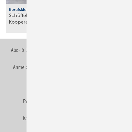
Berufskleidung
Schöffel Pro und Richter+­Frenzel star­ten
Ko­ope­ra­ti­on
Abo- & Leserservice
AGB
Alle Inhalte chronologisch
Anmelden
Anmeldung & Registrierung
Newsletter
Datenschutz
E-Paper
Editor's choice
Fachbeiträge
Gentner Verlag
Impressum
Karriere bei Gentner
Team
Mediaservice