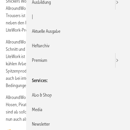
Snickers Workwear fügt zwei Familien zum NGT-Konzept hinzu:
Ausbildung
AllroundWork und LiteWork. Jede Produktfamilie der Next Generation
Trousers ist für spezielle Arbeiten konzipiert. Das Prinzip bringt nun
|
neben den RuffWork- und FlexiWork-Hosen die AllroundWork- und
LiteWork-Produkte auf den Markt.
Aktuelle Ausgabe
AllroundWork bietet moderne Arbeitskleidung mit einem modischen
Heftarchiv
Schnitt und robustem Komfort mit fortschrittlicher Funktionalität.
LiteWork ist leichte und schnell trocknende Arbeitskleidung, die
Premium
kühlen Arbeitskomfort sicherstellt. Das hochmoderne Design und die
Spitzenprodukte mit der revolutionären 37.5-Technologie sorgen
auch bei intensiver Arbeitsbelastung und unter warmen klimatischen
Services
Bedingungen für eine gute Belüftung.
Abo & Shop
AllroundWork umfasst eine Hosenkollektion und LiteWork bietet
Hosen, Piratenhosen und Shorts. Die beiden neuen Produktfamilien
Media
sind ab sofort verfügbar, außerdem gibt es RuffWork und FlexiWork
nun auch als Shorts.
Newsletter