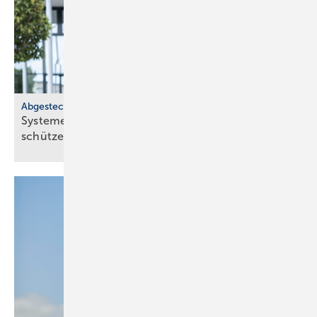
Abgesteckt
Systeme für SHK-Profis: robust, nach­hal­tig,
schützend