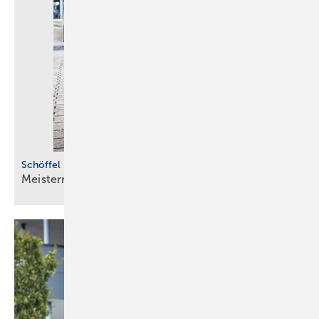
Schöffel Pro
Meistermacher und
Bull­dozer