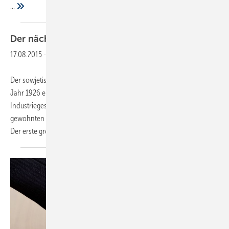
...
Der nächste große
Aufschwung
17.08.2015
-
Der sowjetische Wirtschaftswissenschaftler Nikolai Kondratjew hat im
Jahr 1926 eine Theorie über langfristige Wirtschaftszyklen in
Industriegesellschaften veröffentlicht. Im Gegensatz zu den
gewohnten Konjunkturzyklen sollen diese 40 bis 60 Jahre andauern.
Der erste große Zyklus beginnt
nach...