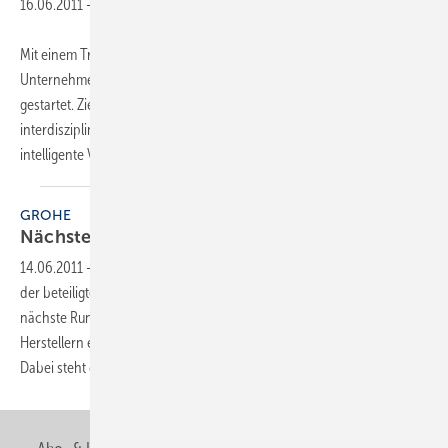
16.06.2011
-
Mit einem Treffen der Vorstände und Geschäftsführer der beteiligten
Unternehmen ist das Universal Home-Projekt in die nächste Runde
gestartet. Zielsetzung des Projektes ist es, den Herstellern eine
interdisziplinäre Plattform für Innovationen zu bieten. Dabei steht die
intelligente
Vernetzung...
GROHE
Nächste Runde fürs Universal
Home
14.06.2011
-
Mit einem Treffen der Vorstände und Geschäftsführer
der beteiligten Unternehmen ist das Universal Home-Projekt in die
nächste Runde gestartet. Zielsetzung des Projektes ist es, den
Herstellern eine interdisziplinäre Plattform für Innovationen zu bieten.
Dabei steht die intelligente
Vernetzung...