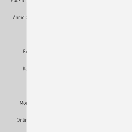
Abo- & Leserservice
AGB
Alle Inhalte chronologisch
Anmelden
Anmeldung & Registrierung
Newsletter
Datenschutz
E-Paper
Editor's choice
Fachbeiträge
Gentner Verlag
Impressum
Karriere bei Gentner
Team
Mediaservice
Mitgliedschaften und Engagement
Montagezeiten Heizung
Montagezeiten Sanitär
Online Mediadaten
Privacy Manager
RSS-Feed