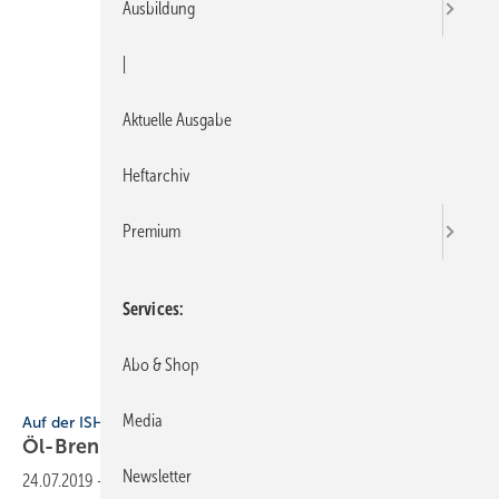
Ausbildung
|
Aktuelle Ausgabe
Heftarchiv
Premium
Services
Abo & Shop
Wolf
Media
Auf der ISH entdeckt
Öl-Brennwertgerät der nächsten
Generation
Newsletter
24.07.2019
-
Im Jahr 2008 stellte Wolf erstmals das Öl-