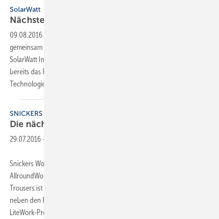
SolarWatt
Nächste Stufe der
Speicher-Entwicklung
09.08.2016
-
Seit August dieses Jahres leitet Dr. Olaf Wollersheim
gemeinsam mit Dr. Andreas Gutsch das Technologiezentrum
SolarWatt Innovation in Frechen. Die beiden führten bis zum Frühjahr
bereits das Projekt Competence E am Karlsruher Institut für
Technologie.
SNICKERS WORKWEAR
Die nächste
Generation
29.07.2016
-
Snickers Workwear fügt zwei Familien zum NGT-Konzept hinzu:
AllroundWork und LiteWork. Jede Produktfamilie der Next Generation
Trousers ist für spezielle Arbeiten konzipiert. Das Prinzip bringt nun
neben den RuffWork- und FlexiWork-Hosen die AllroundWork- und
LiteWork-Produkte auf den Markt.