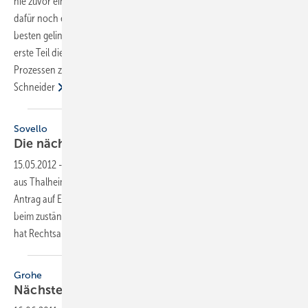
nie zuvor einen Nachfolger. Doch den meisten Betriebsinhabern fehlt
dafür noch eine schlüssige Strategie. Wie die Staffelübergabe am
besten gelingt, erfahren Sie in unserer achtteiligen Artikelserie. Der
erste Teil dieser Serie beschäftigt sich mit den Grundlagen und
Prozessen zur Unternehmensnachfolge. Uwe Wenzel und Ewald W.
Schneider
Sovello
Die nächste
Solarpleite
15.05.2012
-
Die Geschäftsführung des Solarunternehmens Sovello
aus Thalheim in Sachsen-Anhalt hat wegen Zahlungsunfähigkeit einen
Antrag auf Eröffnung eines Insolvenzverfahrens in Eigenverwaltung
beim zuständigen Amtsgericht Dessau gestellt. Das Insolvenzgericht
hat Rechtsanwalt Bernd Depping von dnp
Depping...
Grohe
Nächste Runde fürs Universal
Home