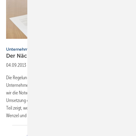
Foto: iStockphoto
Unternehmensnachfolge, Teil 2
Der Nächste,
bitte!
04.09.2013
-
Die Regelung der Nachfolge kann wie eine Wieder­geburt des
Unternehmens sein. Im ersten Artikel dieser achtteiligen Serie haben
wir die Notwendigkeit der exakten Analyse, Konzeption und
Umsetzung eines derartig ­komplexen Prozesses erläutert. Der zweite
Teil zeigt, welche Möglichkeiten es gibt, die Nachfolge zu regeln. Uwe
Wenzel und Ewald W.
Schneider.