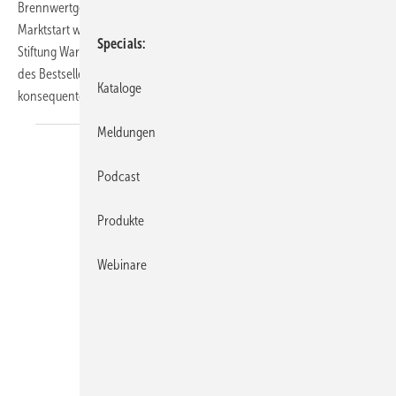
Brennwertgerät COB vor. Und bereits wenige Wochen nach
Marktstart wurde das damals komplett neue Gerät zum Testsieger bei
Specials
Stiftung Warentest gekürt. Aufbauend auf der bewährten Technologie
des Bestsellers, findet die Baureihe mit dem neuen COB-2 jetzt ihre
Kataloge
konsequente
Weiterentwicklung.
Meldungen
Podcast
Produkte
Webinare
SolarWatt