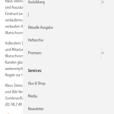
Klaus Steinseifer hat einen kleinen Benimmratgeber für Handwerker
Ausbildung
und Auszubildende im Handwerk verfasst. Er ist überzeugt: Der erste
Eindruck beim Kunden entscheidet. Dazu gehören Auftrittskompetenz,
|
verkäuferisches Geschick und das Image des Unternehmens. Damit
verkaufen Handwerker ihren Kunden eine Idee, eine Vision, eine
Aktuelle Ausgabe
Wunschvorstellung.
Heftarchiv
Außerdem: Der letzte Eindruck bleibt! Das sind die Mitarbeiterinnen
und Mitarbeiter, die bei den Kunden vor Ort aus Visionen, Ideen und
Premium
Wunschvorstellungen Realität schaffen. Der Leitfaden soll helfen, aus
Kunden glückliche Kunden zu machen, die das Unternehmen
weiterempfehlen. Dafür gibt Steinseifer den Lesern einige einfache
Services
Regeln zur Hand.
Abo & Shop
Klaus Steinseifer, Checkliste – Der Weg zum glücklichen Kunden, Buch
und Bild Verlag 3,00 Euro, Staffel-Preise: ab 50 Stück und für
Media
Sonderauflagen (nur für Unternehmen und Organisationen). Telefon
(01 74) 2 49 35 77, E-Mail:
klaus.steinseifer@steinseifer.com
Newsletter