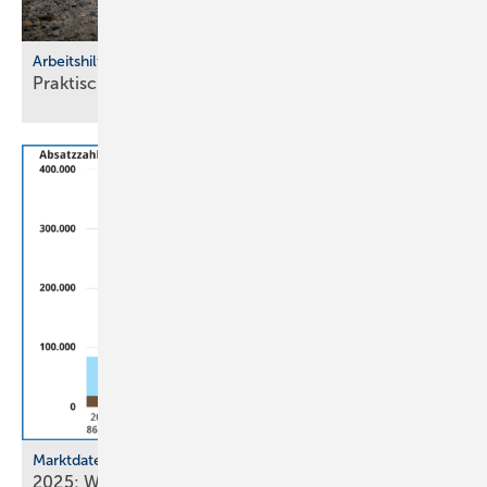
Arbeitshilfen
Praktische Hilfs­mittel für
Hand­werker
Marktdaten
2025: Wärmepumpenabsatz steigt um 55 % auf