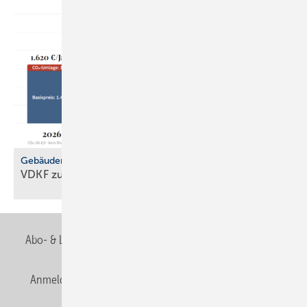
Gebäudemodernisierungsgesetz
VDKF zu
GMG-Eckpunkten
Abo- & Leserservice
AGB
Alle Inhalte chronologisch
Anmelden
Anmeldung & Registrierung
Newsletter