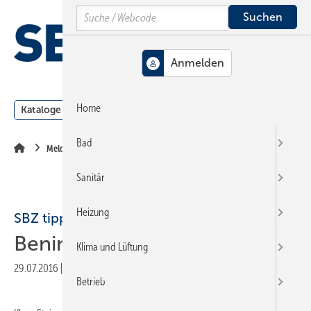
Springe
Springe
Springe
Search
auf
auf
auf
Hauptinhalt
Hauptmenü
SiteSearch
MENÜ
Home
Kataloge
Meldungen
Podcast
Produkte
Webin
Bad
Meldungen
Sanitär
Heizung
SBZ tipp
Benimmberater
Klima und Lüftung
29.07.2016
|
Veröffentlicht in
Ausgabe 14-2016
|
Druckvorschau
Betrieb