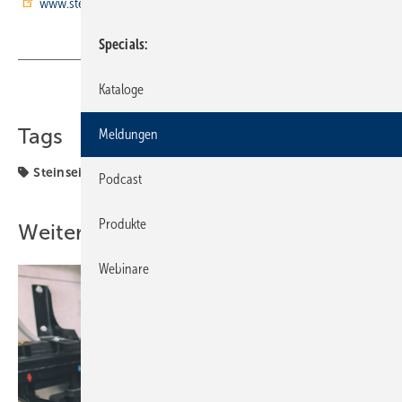
www.steinseifer.com
Specials
Kataloge
Teilen
Link kopieren
Tags
Meldungen
Steinseifer
Podcast
Produkte
Weitere Inhalte
Webinare