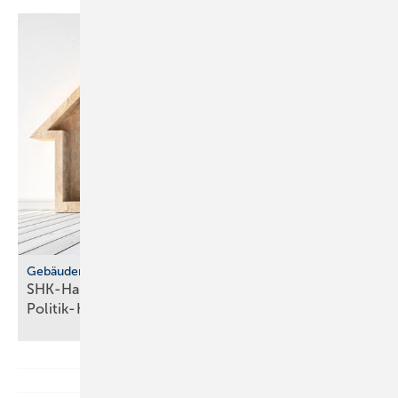
Gebäudemodernisierungsgesetz
SHK-Handwerk: ver­läss­li­che Hei­zungs­wahl statt
Po­li­tik-Hö­rig­keit