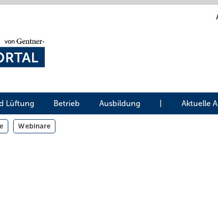
d Lüftung
Betrieb
Ausbildung
|
Aktuelle 
e
Webinare