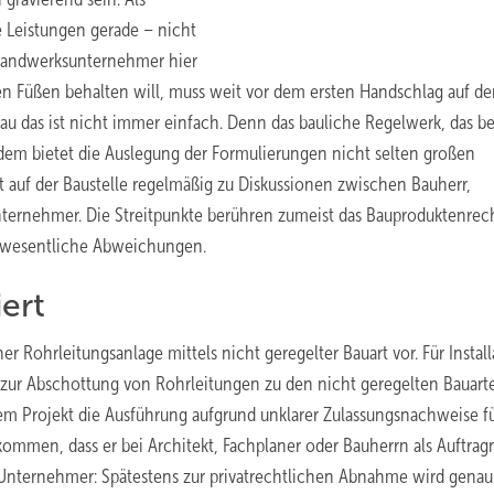
e Leistungen gerade – nicht
 Handwerksunternehmer hier
den Füßen behalten will, muss weit vor dem ersten Handschlag auf de
u das ist nicht immer einfach. Denn das bauliche Regelwerk, das be
em bietet die Auslegung der Formulierungen nicht selten großen
t auf der Baustelle regelmäßig zu Diskussionen zwischen Bauherr,
rnehmer. Die Streitpunkte berühren zumeist das Bauproduktenrech
twesentliche Abweichungen.
ert
er Rohrleitungsanlage mittels nicht geregelter Bauart vor. Für Instal
me zur Abschottung von Rohrleitungen zu den nicht geregelten Bauart
m Projekt die Ausführung aufgrund unklarer Zulassungsnachweise f
kommen, dass er bei Architekt, Fachplaner oder Bauherrn als Auftra
er Unternehmer: Spätestens zur privatrechtlichen Abnahme wird genau