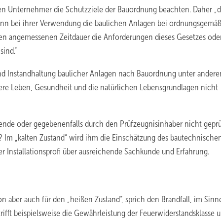
den Unternehmer die Schutzziele der Bauordnung beachten. Daher „
wenn bei ihrer Verwendung die baulichen Anlagen bei ordnungsgemä
n angemessenen Zeitdauer die Anforderungen dieses Gesetzes ode
sind.“
und Instandhaltung baulicher Anlagen nach Bauordnung unter ander
dere Leben, Gesundheit und die natürlichen Lebensgrundlagen nicht
hende oder gegebenenfalls durch den Prüfzeugnisinhaber nicht geprü
? Im „kalten Zustand“ wird ihm die Einschätzung des bautechnische
der Installationsprofi über ausreichende Sachkunde und Erfahrung.
n aber auch für den „heißen Zustand“, sprich den Brandfall, im Sinn
ifft beispielsweise die Gewährleistung der Feuerwiderstandsklasse u