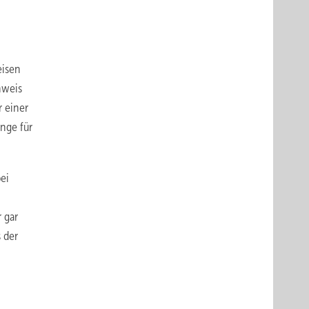
eisen
hweis
r einer
inge für
ei
 gar
 der