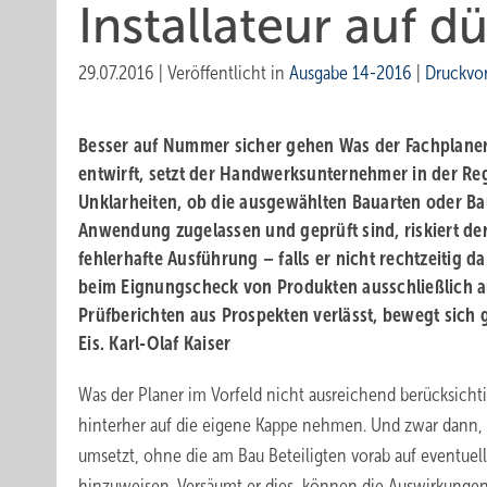
Installateur auf 
29.07.2016
|
Veröffentlicht in
Ausgabe 14-2016
|
Druckvo
Besser auf Nummer sicher gehen
Was der Fachplaner
entwirft, setzt der Handwerksunternehmer in der Reg
Unklarheiten, ob die ausgewählten Bauarten oder Ba
Anwendung zugelassen und geprüft sind, riskiert der
fehlerhafte Ausführung – falls er nicht rechtzeitig d
beim Eignungscheck von Produkten ausschließlich 
Prüfberichten aus Prospekten verlässt, bewegt sic
Eis.
Karl-Olaf Kaiser
Was der Planer im Vorfeld nicht ausreichend berücksichtig
hinterher auf die eigene Kappe nehmen. Und zwar dann,
umsetzt, ohne die am Bau Beteiligten vorab auf eventue
hinzuweisen. Versäumt er dies, können die Auswirkungen 