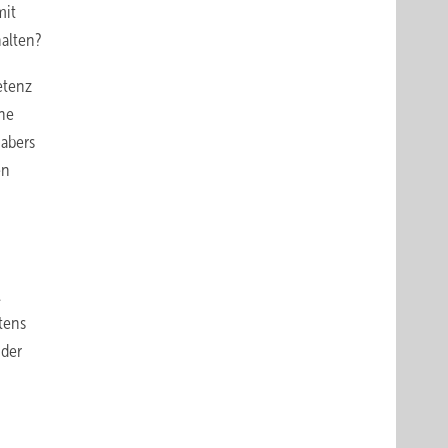
mit
halten?
etenz
che
habers
en
.
tens
 der