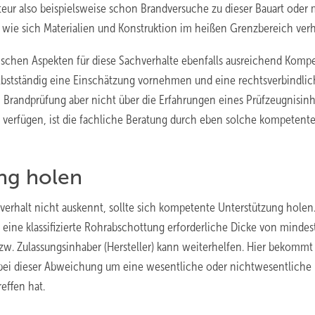
teur also beispielsweise schon Brandversuche zu dieser Bauart oder 
 wie sich Materialien und Konstruktion im heißen Grenzbereich ver
chen Aspekten für diese Sachverhalte ebenfalls ausreichend Komp
lbstständig eine Einschätzung vornehmen und eine rechtsverbindli
 Brandprüfung aber nicht über die Erfahrungen eines Prüfzeugnisin
le verfügen, ist die fachliche Beratung durch eben solche kompetent
ung holen
verhalt nicht auskennt, sollte sich kompetente Unterstützung holen
r eine klassifizierte Rohrabschottung erforderliche Dicke von mindes
w. Zulassungsinhaber (Hersteller) kann weiterhelfen. Hier bekommt
ch bei dieser Abweichung um eine wesentliche oder nichtwesentliche
effen hat.