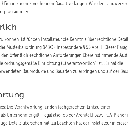
rklärung zur entsprechenden Bauart verlangen. Was der Handwerker
vorprogrammiert.
rlich
u können, ist für den Installateur die Kenntnis über rechtliche Detai
er Musterbauordnung (MBO), insbesondere § 55 Abs. 1. Dieser Parag
 mit den öffentlich-rechtlichen Anforderungen übereinstimmende Aus
ordnungsgemäße Einrichtung (...) verantwortlich“ ist. „Er hat die
erwendeten Bauprodukte und Bauarten zu erbringen und auf der Baus
wortung
ies: Die Verantwortung für den fachgerechten Einbau einer
h als Unternehmer gilt – egal also, ob der Architekt bzw. TGA-Planer 
tige Details übersehen hat. Zu beachten hat der Installateur in diese