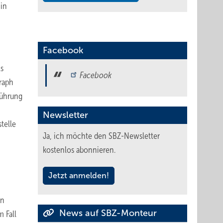
 in
Facebook
ls
Facebook
raph
führung
Newsletter
telle
Ja, ich möchte den SBZ-Newsletter
kostenlos abonnieren.
Jetzt anmelden!
in
News auf SBZ-Monteur
m Fall