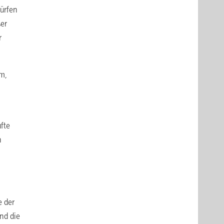
dürfen
ßer
r
em,
fte
n
e der
nd die