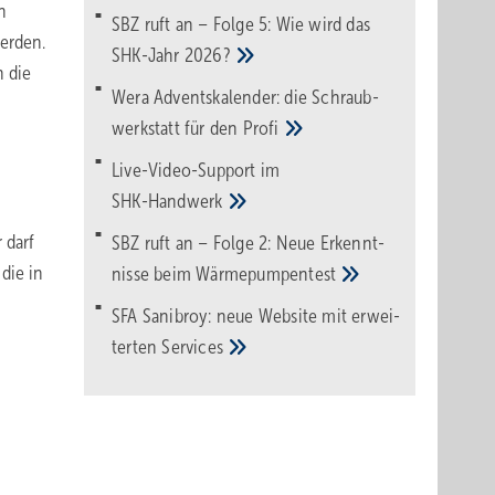
n
SBZ ruft an – Folge 5: Wie wird das
erden.
SHK-Jahr
2026?
h die
Wera Adventskalender: die Schraub­
werk­statt für den
Pro­fi
Live-Video-Support im
SHK-Handwerk
 darf
SBZ ruft an – Folge 2: Neue Erkennt­
die in
nisse beim
Wärme­pumpen­test
SFA Sanibroy: neue Web­site mit erwei­
terten
Services