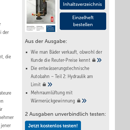
Inhaltsverzeichnis
Einzelheft
r
bestellen
i der
Aus der Ausgabe:
Wie man Bäder verkauft, obwohl der
t, die
Kunde die Reuter-Preise
kennt
Die entwässerungstechnische
Autobahn – Teil 2: Hydraulik am
Limit
Mehrraumlüftung mit
lateure
Wärmerückgewinnung
en
ür
2 Ausgaben unverbindlich testen:
gnehmer
 jener
Jetzt kostenlos testen!