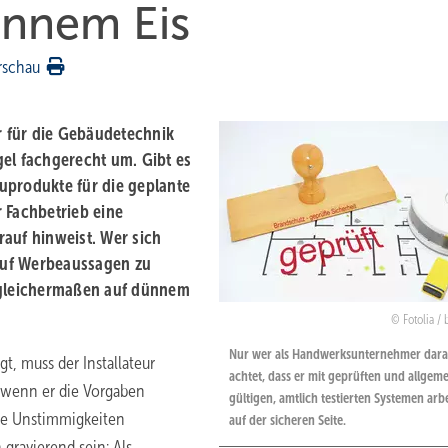
dünnem Eis
rschau
 für die Gebäudetechnik
el fachgerecht um. Gibt es
uprodukte für die geplante
 Fachbetrieb eine
arauf hinweist. Wer sich
auf Werbeaussagen zu
h gleichermaßen auf dünnem
Fotolia / 
Nur wer als Handwerksunternehmer dara
t, muss der Installateur
achtet, dass er mit geprüften und allgem
 wenn er die Vorgaben
gültigen, amtlich testierten Systemen arbei
lle Unstimmigkeiten
auf der sicheren Seite.
gravierend sein: Als