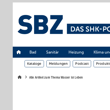
Springe
Springe
Springe
auf
auf
auf
Hauptinhalt
Hauptmenü
SiteSearch
Bad
Sanitär
Heizung
Klima un
Kataloge
Meldungen
Podcast
Produkt
Alle Artikel zum Thema Wasser ist Leben