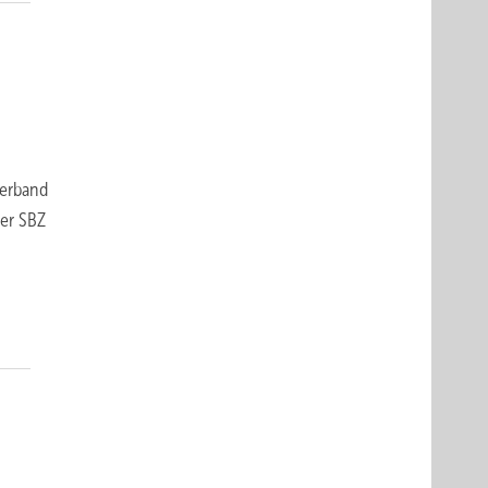
verband
der SBZ