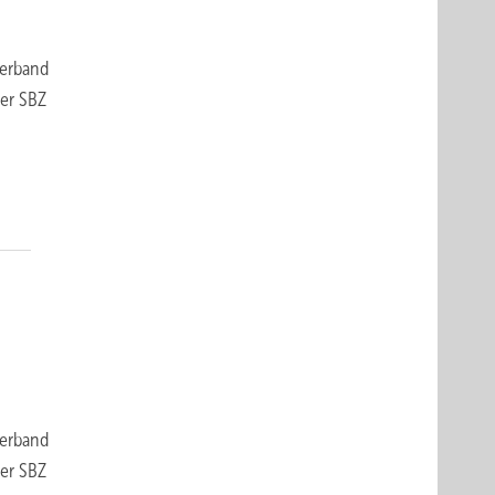
verband
der SBZ
verband
der SBZ