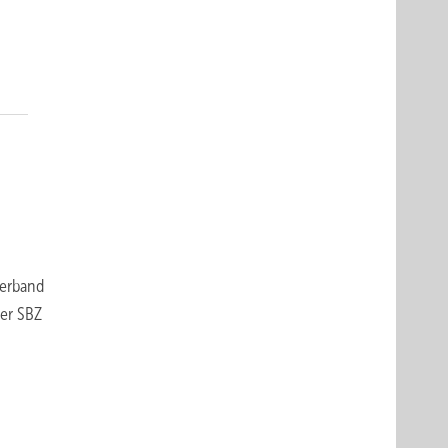
verband
der SBZ