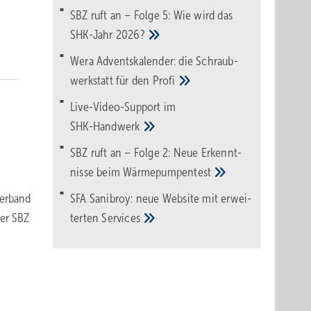
SBZ ruft an – Folge 5: Wie wird das
SHK-Jahr
2026?
Wera Adventskalender: die Schraub­
werk­statt für den
Pro­fi
Live-Video-Support im
SHK-Handwerk
SBZ ruft an – Folge 2: Neue Erkennt­
nisse beim
Wärme­pumpen­test
verband
SFA Sanibroy: neue Web­site mit erwei­
der SBZ
terten
Services