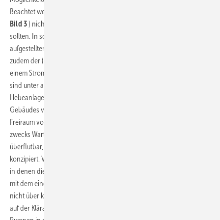
Beachtet werden sollte, dass sogenannte Behälter-Hebeanlagen (
Bild 3
) nicht außerhalb des Gebäudes in Schächten verbaut werden
sollten. In solchen Fällen empfiehlt sich vielmehr der Einbau von nass
aufgestellten Pumpaggregaten (
Bild 4
). Durch ihre Installation wird
zudem der (Not-)Stauraum als Puffervolumen beispielsweise bei
einem Stromausfall deutlich erhöht. Grund für diese Argumentation
sind unter anderem auch die Einbauvorschriften für Behälter-
Hebeanlagen. Diese sind grundsätzlich für den Einbau innerhalb des
Gebäudes vorgesehen, wobei ein vorgeschriebener umlaufender
Freiraum von 60 cm die optimale Erreichbarkeit aller Komponenten
zwecks Wartung gewährleistet. In der Regel sind diese Anlagen zwar
überflutbar, nicht jedoch für den permanent untergetauchten Betrieb
konzipiert. Vor allem kann es vorkommen, dass die Schachtbauwerke,
in denen diese Geräte verbaut werden, nicht dicht sind. Wohin also
mit dem eindringenden (Grund-)Wasser? Dieses Fremdwasser sollte
nicht über kleine Tauchpumpen und wiederrum über die Hebeanlage
auf der Kläranlage landen. Hier bietet sich die Nassaufstellung der