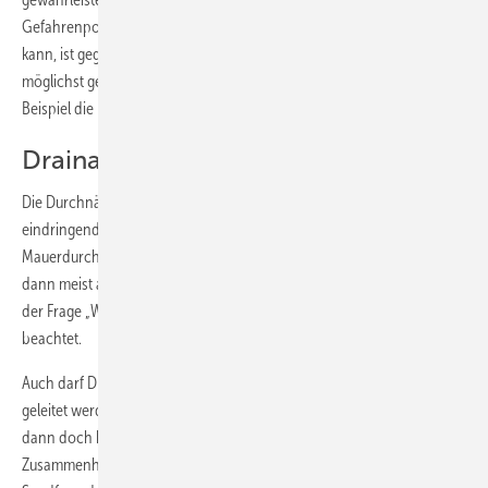
Gefahrenpotenzials durch Wasser, das von außerhalb eindringen
kann, ist gegeben, wenn die sogenannten abflusswirksamen Flächen
möglichst gering gehalten werden. Eine erste Maßnahme kann zum
Beispiel die Überdachung des Kellerniederganges sein.
Drainagewasser – wohin damit?
Die Durchnässung des Gebäudes erfolgt häufig nicht erst über
eindringendes Wasser durch Fenster und Türen. Die
Mauerdurchfeuchtung findet oft schon im Vorfeld statt und deutet
dann meist auf eine fehlende oder mangelhafte Drainage hin. Neben
der Frage „Wohin damit?“, wird auch hier der Rückstauschutz zu wenig
beachtet.
Auch darf Drainagewasser in der Regel nicht in den öffentlichen Kanal
geleitet werden. Wenn es mit Genehmigung angeschlossen wird,
dann doch bitte rückstaufrei! Im Kommentar zur Norm wird in diesem
Zusammenhang ein besteigbarer Schacht (NW 1000 mm) mit