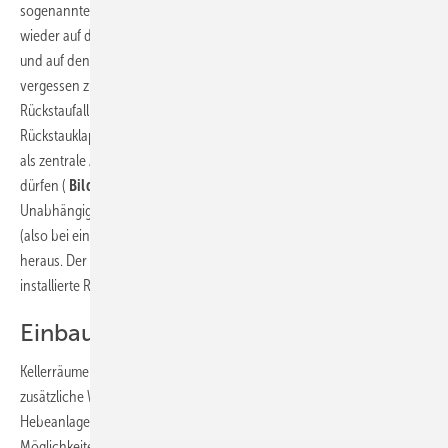
sogenannte Rückstauklappen ein. Auch die Medien verweisen immer
wieder auf diese Systeme, ist deren Funktion doch einfach zu erklären
und auf den ersten Blick nachvollziehbar. Jedoch wird dabei oft
vergessen zu erwähnen, dass eine weitere Entwässerung im
Rückstaufall nicht möglich ist! Genau dies ist der Grund, warum
Rückstauklappen nur bedingt zulässig sind und vor allem keinesfalls
als zentrale Absicherung für das gesamte Gebäude eingesetzt werden
dürfen (
Bild 2
). Eine Hebeanlage hingegen schafft hier
Unabhängigkeit und fördert das Abwasser auch bei Rückstau im Kanal
(also bei einer Vollfüllung des gesamten Kanalsystems) aus dem Haus
heraus. Der Rückstauschutz ist in diesem Fall über eine korrekt
installierte Rückstauschleife jederzeit gewährleistet.
Einbau ja – aber wo?
Kellerräume sind heute nicht nur Abstellflächen. Sie werden als
zusätzliche Wohnräume oder für Hobbyzwecke genutzt. Wo soll eine
Hebeanlage da noch Platz finden? Hier bieten sich unterschiedliche
Möglichkeiten der Installation an – auch außerhalb des Gebäudes.