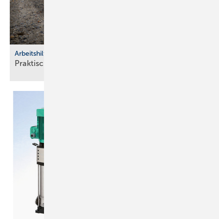
Arbeitshilfen
Praktische Hilfs­mittel für
Hand­werker