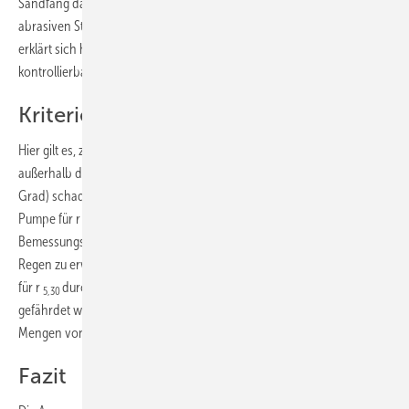
Sandfang dargestellt, sodass insbesondere das Pumpaggregat vor
abrasiven Stoffen geschützt wird. Die Empfehlung einer Doppelanlage
erklärt sich hier von selbst, da auch in diesem Fall der Zufluss nicht
kontrollierbar ist.
Kriterien der Dimensionierung
Hier gilt es, zwei Dinge zu unterscheiden: Einerseits sprechen wir
außerhalb des Gebäudes von Flächen, die (bis zu einem gewissen
Grad) schadlos überflutet werden können. In solchen Fällen ist die
Pumpe für r
zu dimensionieren, also für die
5,2
Bemessungsregenspende, die alle 2 Jahre für einen 5-minütigen
Regen zu erwarten ist. Hierzu ist dann auch eine Überflutungsprüfung
für r
durchzuführen. Sobald andererseits wirtschaftliches Gut
5,30
gefährdet wird, ist mit r
zu rechnen. Hier sind die zu erwartenden
5,100
Mengen von allen abflusswirksamen Flächen zu berücksichtigen.
Fazit