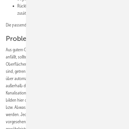
Rückführung ins Gebäude (Achtung: Reibungsverluste durch
zusätzliche Strecke und Formteile berücksichtigen)
Die passende Lösung ist jeweils vor Ort abzuwägen.
Problematik Regenwasser
Aus gutem Grund gilt Folgendes: Wasser, das außerhalb des Gebäudes
anfällt, sollte auch dort entsorgt werden (
Bild 5
). Demnach muss das
Oberflächenwasser von außen liegenden Flächen die größer als 5 m²
sind, getrennt von häuslichem Abwasser entsorgt werden. Dies muss
über automatisch arbeitende Abwasser-Hebeanlagen geschehen, die
außerhalb des Gebäudes installiert und rückstaufrei an die öffentliche
Kanalisation angeschlossen sind (DIN EN 12056-4). Ausnahmen
bilden hier die sogenannten kleinen Flächen bis 5 m². Deren Regen-
bzw. Abwasser darf auch über die Anlage im Gebäude entsorgt
werden. Jedoch Achtung: Hier sollten immer Doppelanlagen
vorgesehen werden, damit ein Abwasserabtransport zu jeder Zeit
gewährleistet ist. Eine wesentliche Voraussetzung zur Minimierung des