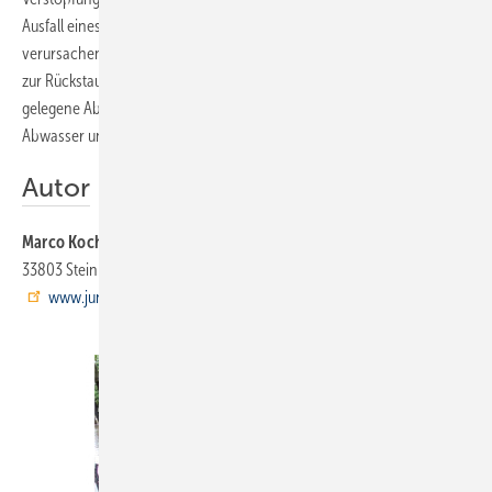
Ausfall eines Pumpwerkes können ebenfalls einen Rückstau
verursachen. Bei solchen Kanalüberlastungen steigt das Abwasser bis
zur Rückstauebene an. Sind dann unterhalb der Straßenoberfläche
gelegene Ablaufstellen nicht gegen Rückstau geschützt, kann das
Abwasser ungehindert in den Keller eindringen.
Autor
Marco Koch
ist Leiter Verkaufsförderung der Jung Pumpen GmbH in
33803 Steinhagen, Telefon (0 52 04) 17-0, Telefax (0 52 04) 8 03 68,
www.jung-pumpen.de