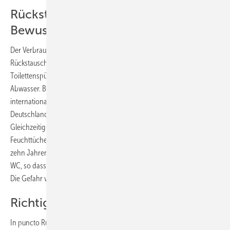
Rückstauschutz nicht im
Bewusstsein
Der Verbraucher wird von den Ereignissen meist überrollt.
Rückstauschutz ist ein Thema, das der Laie nicht präsent hat. Die
Toilettenspülung bildet normalerweise den letzten Gedanken an das
Abwasser. Beim Wassersparen ist man in Deutschland stolz darauf, im
internationalen Vergleich zu glänzen. Auf europäischer Ebene liegt
Deutschland im Wasserverbrauch deutlich im unteren Drittel.
Gleichzeitig erhöht sich der Verbrauch von Hygieneartikeln wie etwa
Feuchttüchern (geschätzt 200 % Verbrauchssteigerung in den letzten
zehn Jahren). Auch diese Artikel landen – obwohl nicht zulässig – im
WC, so dass viele Kanäle in den Trockenwetterperioden verstopfen.
Die Gefahr von Rückstauereignissen steigt damit schlagartig.
Richtige Lösungen nicht im Fokus
In puncto Rückstauschutz fallen vielen Verbrauchern als erstes