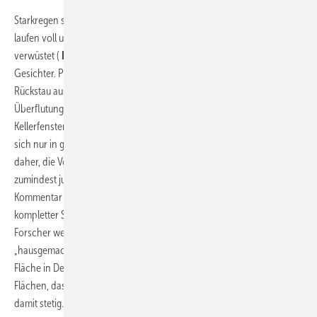
Starkregen setzt immer wieder Straßen unter Wasser, unzählige Keller
laufen voll und ganze Landstriche werden durch Wetterkapriolen
verwüstet (
Bild 1
). Der Klimawandel zeigt eines seiner vielen
Gesichter. Per Definition gilt es abzugrenzen, ob ein Schaden durch
Rückstau aus dem öffentlichen Kanalsystem entstanden ist oder eine
Überflutung stattgefunden hat, sprich das Wasser von außen durch
Kellerfenster oder -türen eingedrungen ist. Gegen Letzteres kann man
sich nur in geringem Maße schützen. Aus planerischer Sicht gilt es
daher, die Vorgaben des Überflutungsschutzes zu beachten – um
zumindest juristisch auf der sicheren Seite zu sein. Denn der
Kommentar der aktuellen Fassung der DIN 1986-100 sagt, dass ein
kompletter Schutz vor Vernässungen nicht zu gewährleisten sei.
Forscher weisen aber auch darauf hin, dass die Probleme oft
„hausgemacht“ sind. Statistisch werden mit jedem Tag rund 80 ha
Fläche in Deutschland versiegelt. Damit fällt Wasser verstärkt auf
Flächen, das irgendwo hin muss. Das Gefahrenpotenzial wächst
damit stetig.