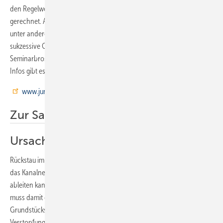
den Regelwerken behandelt sowie Überflutungsnachweise
gerechnet. Auch praktische Lösungsumsetzungen werden gezeigt,
unter anderem auch solche, die spezielle Geländetopographien oder
sukzessive Gebäudeerweiterungen berücksichtigen. Eine aktuelle
Seminarbroschüre mit Seminarinhalten und -terminen sowie weitere
Infos gibt es unter
www.jung-pumpen.de/service/seminare
Zur Sache
Ursache für Rückstau
Rückstau im Kanal entsteht meistens bei Starkregenereignissen, wenn
das Kanalnetz nicht das gesamte anfallende Niederschlagswasser
ableiten kann. Bei dieser kurzfristigen Überlastung des Kanalnetzes
muss damit gerechnet werden, dass die Haus- oder auch
Grundstücksentwässerungsanlagen zeitweise unter Rückstau stehen.
Verstopfungen oder Ablagerungen im Kanal, Rohrbruch oder der