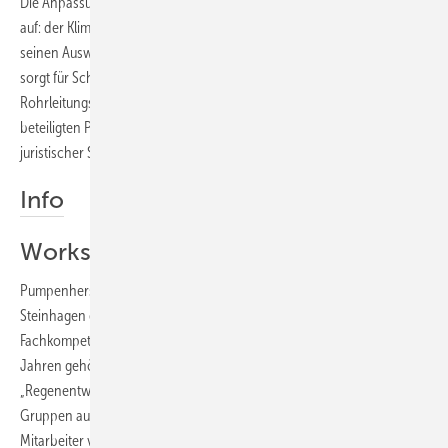
Die Anpassung der Regenreihen in der aktuellen DIN 1986-100 zeigt
auf: der Klimawandel ist da und wir können uns nur bedingt vor
seinen Auswirkungen schützen. Eine fachgerechte Rückstausicherung
sorgt für Schutz gegen das Wasser aus dem verbundenen
Rohrleitungsnetz. Die richtige Planung im Vorfeld bietet für die
beteiligten Planer und ausführenden Firmen vor allem Schutz aus
juristischer Sicht.
Info
Workshop Überflutungsschutz
Pumpenhersteller Pentair Jung Pumpen bietet im westfälischen
Steinhagen ein Seminarprogramm zur Erhöhung der Beratungs- und
Fachkompetenz rund um das Thema Rückstausicherung an. Seit zwei
Jahren gehört hierzu auch der regelmäßig stattfindende Workshop
„Regenentwässerung und Überflutungsschutz“. In heterogenen
Gruppen aus den Zielgruppen Planer, kommunale Mitarbeiter und
Mitarbeiter von ausführenden Firmen, werden Anforderungen aus