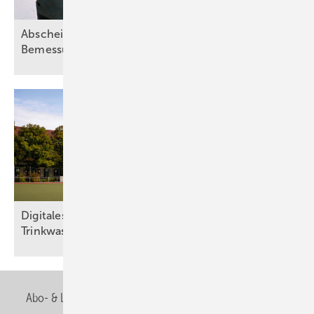
Abscheideranlagen für Fette – Teil 2:
Bemessungsgrundsätze
Digitales Wassermanagement sichert
Trinkwasserhygiene in
Sportstätte
Abo- & Leserservice
AGB
Alle Inhalte chronologisch