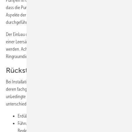
Pumpen in dichten Kunststoffschächten an. Ein weiterer Vorteil ist,
dass die Pumpen zwecks Wartung „leicht zu ziehen“ sind. Wesentliche
Aspekte der Wartung können damit außerhalb des Schachtes
durchgeführt werden.
Der Einbau der Steuerung sollte immer außerhalb des Schachtes in
einer Leersäule oder im Gebäude (Technik-Raum) vorgesehen
werden. Achtung: In diesem Fall immer druckdichte
Ringraumdichtungen für die Wandführung zum Gebäude verwenden!
Rückstauschleife – bitte frostfrei!
Bei Installation der Rückstauschleife außerhalb des Gebäudes ist
deren fachgerechte Verlegung zu beachten. Knackpunkt ist die
unbedingte Notwendigkeit der Frostfreiheit. Es bieten sich
unterschiedliche Lösungsansätze an:
Erdüberdeckung
Führung in Leergehäuse/Box außerhalb des Gebäudes mit
Begleitheizung und/oder Dämm-Material (
Bild 4
)