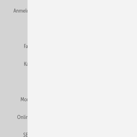
Anmelden
Anmeldung & Registrierung
Newsletter
Datenschutz
E-Paper
Editor's choice
Fachbeiträge
Gentner Verlag
Impressum
Karriere bei Gentner
Team
Mediaservice
Mitgliedschaften und Engagement
Montagezeiten Heizung
Montagezeiten Sanitär
Online Mediadaten
Privacy Manager
RSS-Feed
SBZ abonnieren
Veranstaltungen / Webinare